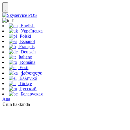
Tr
English
Українська
Polski
Español
Français
Deutsch
Italiano
Română
Eesti
ქართული
Ελληνικά
Türkçe
Русский
Беларуская
Ana
Ürün hakkında