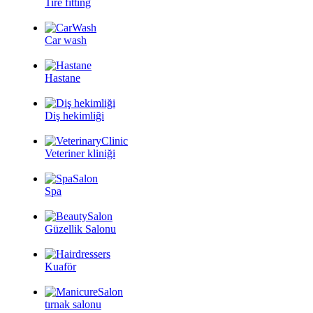
Tire fitting
Car wash
Hastane
Diş hekimliği
Veteriner kliniği
Spa
Güzellik Salonu
Kuaför
tırnak salonu