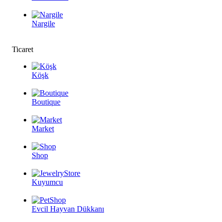
Nargile
Ticaret
Köşk
Boutique
Market
Shop
Kuyumcu
Evcil Hayvan Dükkanı