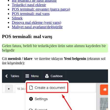
Bir tedarikçi ile nasıl anlaşılır
Tedarikçi nasıl eklenir
POS terminali: envanter (parça parça)
POS terminali: mal varış
Silmek
Depoya mal ekleme (yeni varış)
Maliyet nasıl ayarlanır/değiştirilir
POS terminali: mal varış
Gelen fatura, belirli bir tedarikçiden ürün satın alımını kaydeden bir
belgedir
Git
menüsü / idare
ve üzerine tıklayın
Yeni belgenin
(ekranın sol
üst köşesinde):