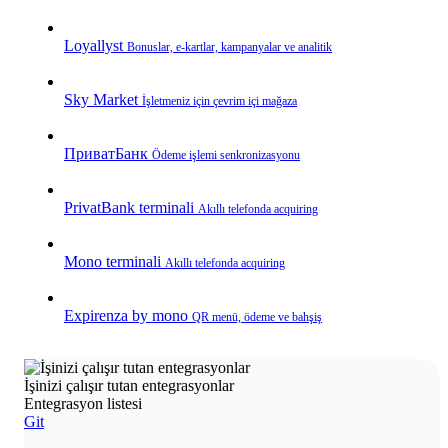
Loyallyst
Bonuslar, e‑kartlar, kampanyalar ve analitik
Sky Market
İşletmeniz için çevrim içi mağaza
ПриватБанк
Ödeme işlemi senkronizasyonu
PrivatBank terminali
Akıllı telefonda acquiring
Mono terminali
Akıllı telefonda acquiring
Expirenza by mono
QR menü, ödeme ve bahşiş
İşinizi çalışır tutan entegrasyonlar
Entegrasyon listesi
Git