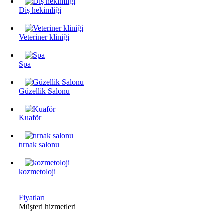
Diş hekimliği
Veteriner kliniği
Spa
Güzellik Salonu
Kuaför
tırnak salonu
kozmetoloji
Fiyatları
Müşteri hizmetleri