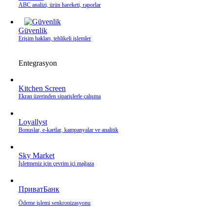
ABC analizi, ürün hareketi, raporlar
Güvenlik
Erişim hakları, tehlikeli işlemler
Entegrasyon
Kitchen Screen
Ekran üzerinden siparişlerle çalışma
Loyallyst
Bonuslar, e‑kartlar, kampanyalar ve analitik
Sky Market
İşletmeniz için çevrim içi mağaza
ПриватБанк
Ödeme işlemi senkronizasyonu