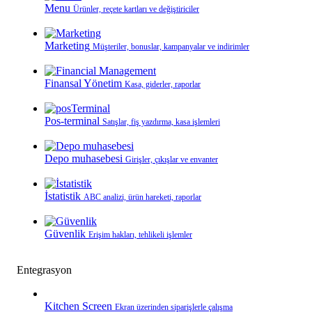
Menu
Ürünler, reçete kartları ve değiştiriciler
Marketing
Müşteriler, bonuslar, kampanyalar ve indirimler
Finansal Yönetim
Kasa, giderler, raporlar
Pos-terminal
Satışlar, fiş yazdırma, kasa işlemleri
Depo muhasebesi
Girişler, çıkışlar ve envanter
İstatistik
ABC analizi, ürün hareketi, raporlar
Güvenlik
Erişim hakları, tehlikeli işlemler
Entegrasyon
Kitchen Screen
Ekran üzerinden siparişlerle çalışma