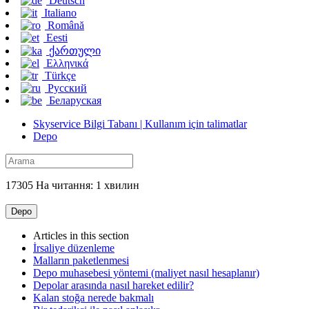
Deutsch
Italiano
Română
Eesti
ქართული
Ελληνικά
Türkçe
Русский
Беларуская
Skyservice Bilgi Tabanı | Kullanım için talimatlar
Depo
17305 На читання: 1 хвилин
Depo
Articles in this section
İrsaliye düzenleme
Malların paketlenmesi
Depo muhasebesi yöntemi (maliyet nasıl hesaplanır)
Depolar arasında nasıl hareket edilir?
Kalan stoğa nerede bakmalı