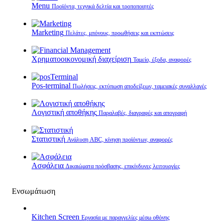
Menu
Προϊόντα, τεχνικά δελτία και τροποποιητές
Marketing
Πελάτες, μπόνους, προωθήσεις και εκπτώσεις
Χρηματοοικονομική διαχείριση
Ταμείο, έξοδα, αναφορές
Pos-terminal
Πωλήσεις, εκτύπωση αποδείξεων, ταμειακές συναλλαγές
Λογιστική αποθήκης
Παραλαβές, διαγραφές και απογραφή
Στατιστική
Ανάλυση ABC, κίνηση προϊόντων, αναφορές
Ασφάλεια
Δικαιώματα πρόσβασης, επικίνδυνες λειτουργίες
Ενσωμάτωση
Kitchen Screen
Εργασία με παραγγελίες μέσω οθόνης