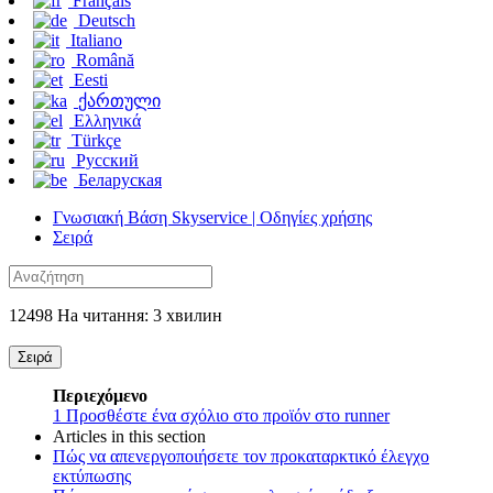
Français
Deutsch
Italiano
Română
Eesti
ქართული
Ελληνικά
Türkçe
Русский
Беларуская
Γνωσιακή Βάση Skyservice | Οδηγίες χρήσης
Σειρά
12498 На читання: 3 хвилин
Σειρά
Περιεχόμενο
1
Προσθέστε ένα σχόλιο στο προϊόν στο runner
Articles in this section
Πώς να απενεργοποιήσετε τον προκαταρκτικό έλεγχο
εκτύπωσης