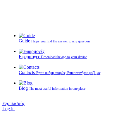
Guide
Helps you find the answer to any question
Εφαρμογές
Download the app to your device
Contacts
Έχετε ακόμη απορίες; Επικοινωνήστε μαζί μας
Blog
The most useful information in one place
Εξοπλισμός
Log in