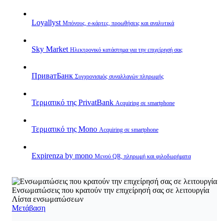
Loyallyst
Μπόνους, e‑κάρτες, προωθήσεις και αναλυτικά
Sky Market
Ηλεκτρονικό κατάστημα για την επιχείρησή σας
ПриватБанк
Συγχρονισμός συναλλαγών πληρωμής
Τερματικό της PrivatBank
Acquiring σε smartphone
Τερματικό της Mono
Acquiring σε smartphone
Expirenza by mono
Μενού QR, πληρωμή και φιλοδωρήματα
Ενσωματώσεις που κρατούν την επιχείρησή σας σε λειτουργία
Λίστα ενσωματώσεων
Μετάβαση