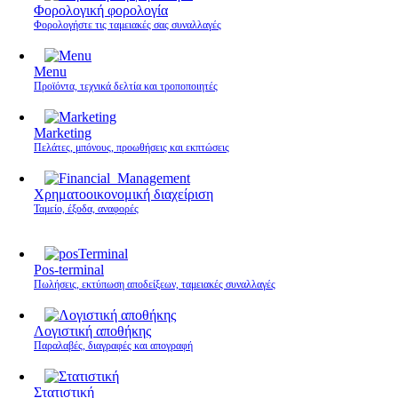
Φορολογική φορολογία
Φορολογήστε τις ταμειακές σας συναλλαγές
Menu
Προϊόντα, τεχνικά δελτία και τροποποιητές
Marketing
Πελάτες, μπόνους, προωθήσεις και εκπτώσεις
Χρηματοοικονομική διαχείριση
Ταμείο, έξοδα, αναφορές
Pos-terminal
Πωλήσεις, εκτύπωση αποδείξεων, ταμειακές συναλλαγές
Λογιστική αποθήκης
Παραλαβές, διαγραφές και απογραφή
Στατιστική