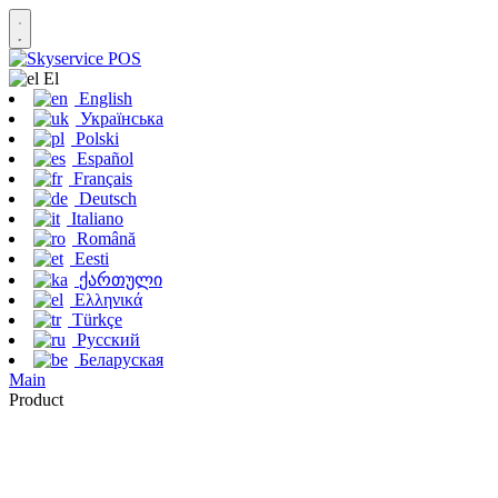
Εl
English
Українська
Polski
Español
Français
Deutsch
Italiano
Română
Eesti
ქართული
Ελληνικά
Türkçe
Русский
Беларуская
Main
Product