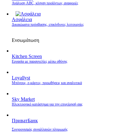
Ανάλυση ABC, κίνηση προϊόντων, αναφορές
Ασφάλεια
Δικαιώματα πρόσβασης, επικίνδυνες λειτουργίες
Ενσωμάτωση
Kitchen Screen
Εργασία με παραγγελίες μέσω οθόνης
Loyallyst
Μπόνους, e‑κάρτες, προωθήσεις και αναλυτικά
Sky Market
Ηλεκτρονικό κατάστημα για την επιχείρησή σας
ПриватБанк
Συγχρονισμός συναλλαγών πληρωμής