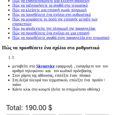
Πώς να επανεκτυπώσετε μια κλειστή απόδειξη
Πώς να ταξινομήσετε τα αγαθά στο τερματικό
Πώς να κλείσετε μια επιταγή χωρίς πληρωμή
Πώς να προσθέσετε ένα σχόλιο στο ρυθμιστικό
Πώς να μοιράσετε το ποσό της επιταγής μεταξύ των
επισκεπτών
Πώς να αποδεχτείτε την πληρωμή της παραγγελίας
Πώς να προσθέσετε ένα σχόλιο σε μια επιταγή
Πώς να προσθέσετε αγαθά στην παραγγελία στο τερματικό
Πώς να προσθέσετε ένα σχόλιο στο ρυθμιστικό
I
μεταβείτε στο
Skyservice
εφαρμογή , εισαγάγετε τον τον
αριθμό τηλεφώνου και τον κωδικό πρόσβασης
Στον χάρτη της αίθουσας, επιλέξτε έναν πίνακα
Στη δεξιά πλευρά του τερματικού, επιλέξτε ένα προϊόν /
πιάτο
Κάντε κλικ στο κουμπί (δείτε το στιγμιότυπο οθόνης)