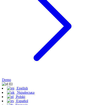
Demo
Εl
English
Українська
Polski
Español