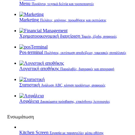
Menu
Προϊόντα, τεχνικά δελτία και τροποποιητές
Marketing
Πελάτες, μπόνους, προωθήσεις και εκπτώσεις
Χρηματοοικονομική διαχείριση
Ταμείο, έξοδα, αναφορές
Pos-terminal
Πωλήσεις, εκτύπωση αποδείξεων, ταμειακές συναλλαγές
Λογιστική αποθήκης
Παραλαβές, διαγραφές και απογραφή
Στατιστική
Ανάλυση ABC, κίνηση προϊόντων, αναφορές
Ασφάλεια
Δικαιώματα πρόσβασης, επικίνδυνες λειτουργίες
Ενσωμάτωση
Kitchen Screen
Εργασία με παραγγελίες μέσω οθόνης