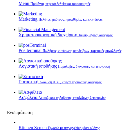
Menu
Προϊόντα, τεχνικά δελτία και τροποποιητές
Marketing
Πελάτες, μπόνους, προωθήσεις και εκπτώσεις
Χρηματοοικονομική διαχείριση
Ταμείο, έξοδα, αναφορές
Pos-terminal
Πωλήσεις, εκτύπωση αποδείξεων, ταμειακές συναλλαγές
Λογιστική αποθήκης
Παραλαβές, διαγραφές και απογραφή
Στατιστική
Ανάλυση ABC, κίνηση προϊόντων, αναφορές
Ασφάλεια
Δικαιώματα πρόσβασης, επικίνδυνες λειτουργίες
Ενσωμάτωση
Kitchen Screen
Εργασία με παραγγελίες μέσω οθόνης