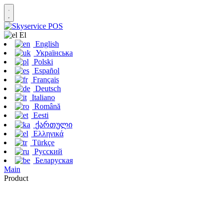
Εl
English
Українська
Polski
Español
Français
Deutsch
Italiano
Română
Eesti
ქართული
Ελληνικά
Türkçe
Русский
Беларуская
Main
Product