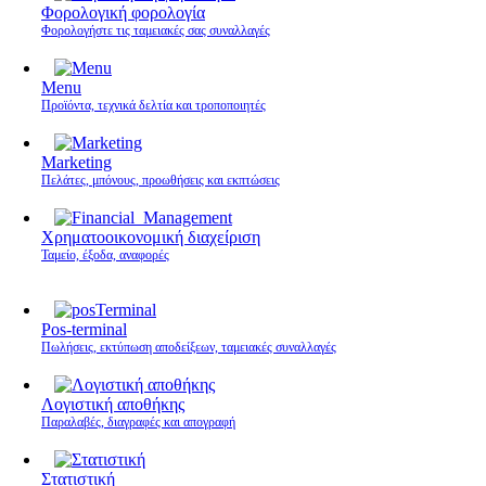
Φορολογική φορολογία
Φορολογήστε τις ταμειακές σας συναλλαγές
Menu
Προϊόντα, τεχνικά δελτία και τροποποιητές
Marketing
Πελάτες, μπόνους, προωθήσεις και εκπτώσεις
Χρηματοοικονομική διαχείριση
Ταμείο, έξοδα, αναφορές
Pos-terminal
Πωλήσεις, εκτύπωση αποδείξεων, ταμειακές συναλλαγές
Λογιστική αποθήκης
Παραλαβές, διαγραφές και απογραφή
Στατιστική