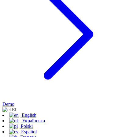
Demo
Εl
English
Українська
Polski
Español