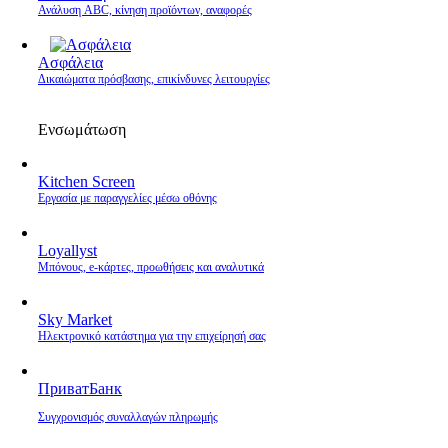
Ανάλυση ABC, κίνηση προϊόντων, αναφορές
Ασφάλεια
Δικαιώματα πρόσβασης, επικίνδυνες λειτουργίες
Ενσωμάτωση
Kitchen Screen
Εργασία με παραγγελίες μέσω οθόνης
Loyallyst
Μπόνους, e‑κάρτες, προωθήσεις και αναλυτικά
Sky Market
Ηλεκτρονικό κατάστημα για την επιχείρησή σας
ПриватБанк
Συγχρονισμός συναλλαγών πληρωμής