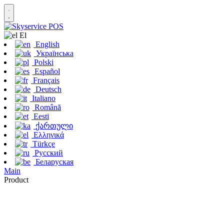
Εl
English
Українська
Polski
Español
Français
Deutsch
Italiano
Română
Eesti
ქართული
Ελληνικά
Türkçe
Русский
Беларуская
Main
Product