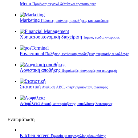
Menu
Προϊόντα, τεχνικά δελτία και τροποποιητές
Marketing
Πελάτες, μπόνους, προωθήσεις και εκπτώσεις
Χρηματοοικονομική διαχείριση
Ταμείο, έξοδα, αναφορές
Pos-terminal
Πωλήσεις, εκτύπωση αποδείξεων, ταμειακές συναλλαγές
Λογιστική αποθήκης
Παραλαβές, διαγραφές και απογραφή
Στατιστική
Ανάλυση ABC, κίνηση προϊόντων, αναφορές
Ασφάλεια
Δικαιώματα πρόσβασης, επικίνδυνες λειτουργίες
Ενσωμάτωση
Kitchen Screen
Εργασία με παραγγελίες μέσω οθόνης