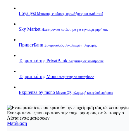
Loyallyst
Μπόνους, e‑κάρτες, προωθήσεις και αναλυτικά
Sky Market
Ηλεκτρονικό κατάστημα για την επιχείρησή σας
ПриватБанк
Συγχρονισμός συναλλαγών πληρωμής
Τερματικό της PrivatBank
Acquiring σε smartphone
Τερματικό της Mono
Acquiring σε smartphone
Expirenza by mono
Μενού QR, πληρωμή και φιλοδωρήματα
Ενσωματώσεις που κρατούν την επιχείρησή σας σε λειτουργία
Λίστα ενσωματώσεων
Μετάβαση