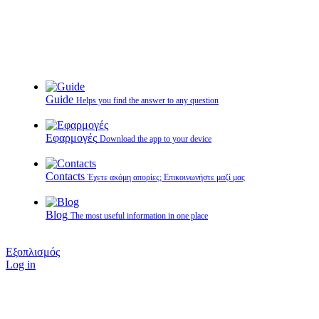
Guide
Helps you find the answer to any question
Εφαρμογές
Download the app to your device
Contacts
Έχετε ακόμη απορίες; Επικοινωνήστε μαζί μας
Blog
The most useful information in one place
Εξοπλισμός
Log in