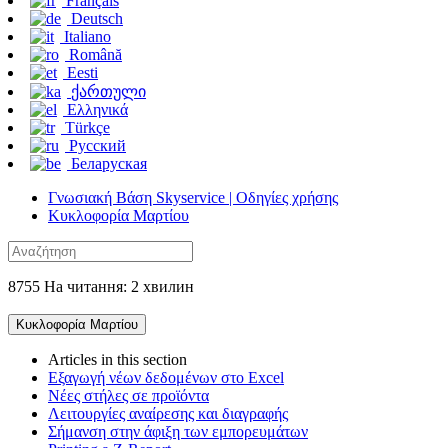
Français
Deutsch
Italiano
Română
Eesti
ქართული
Ελληνικά
Türkçe
Русский
Беларуская
Γνωσιακή Βάση Skyservice | Οδηγίες χρήσης
Κυκλοφορία Μαρτίου
8755 На читання: 2 хвилин
Κυκλοφορία Μαρτίου
Articles in this section
Εξαγωγή νέων δεδομένων στο Excel
Νέες στήλες σε προϊόντα
Λειτουργίες αναίρεσης και διαγραφής
Σήμανση στην άφιξη των εμπορευμάτων