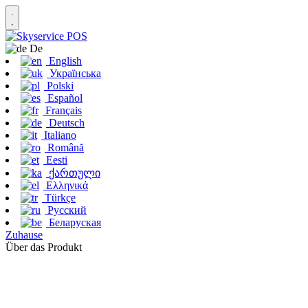
De
English
Українська
Polski
Español
Français
Deutsch
Italiano
Română
Eesti
ქართული
Ελληνικά
Türkçe
Русский
Беларуская
Zuhause
Über das Produkt