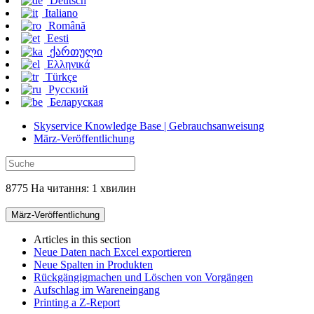
Deutsch
Italiano
Română
Eesti
ქართული
Ελληνικά
Türkçe
Русский
Беларуская
Skyservice Knowledge Base | Gebrauchsanweisung
März-Veröffentlichung
8775 На читання: 1 хвилин
März-Veröffentlichung
Articles in this section
Neue Daten nach Excel exportieren
Neue Spalten in Produkten
Rückgängigmachen und Löschen von Vorgängen
Aufschlag im Wareneingang
Printing a Z-Report