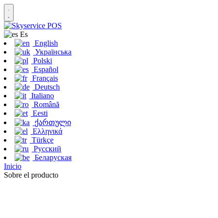
Es
English
Українська
Polski
Español
Français
Deutsch
Italiano
Română
Eesti
ქართული
Ελληνικά
Türkçe
Русский
Беларуская
Inicio
Sobre el producto