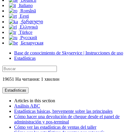
Deutsch
Italiano
Română
Eesti
ქართული
Ελληνικά
Türkçe
Русский
Беларуская
Base de conocimiento de Skyservice | Instrucciones de uso
Estadísticas
19651 На читання: 1 хвилин
Estadísticas
Articles in this section
Análisis ABC
Estadísticas básicas, brevemente sobre las principales
Cómo hacer una devolución de cheque desde el panel de
administración y pos-terminal
Cómo ver las estadísticas de ventas del taller