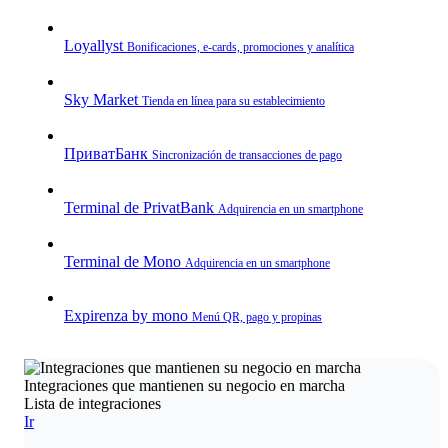
Loyallyst
Bonificaciones, e‑cards, promociones y analítica
Sky Market
Tienda en línea para su establecimiento
ПриватБанк
Sincronización de transacciones de pago
Terminal de PrivatBank
Adquirencia en un smartphone
Terminal de Mono
Adquirencia en un smartphone
Expirenza by mono
Menú QR, pago y propinas
Integraciones que mantienen su negocio en marcha
Lista de integraciones
Ir