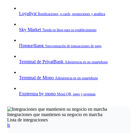
Loyallyst
Bonificaciones, e‑cards, promociones y analítica
Sky Market
Tienda en línea para su establecimiento
ПриватБанк
Sincronización de transacciones de pago
Terminal de PrivatBank
Adquirencia en un smartphone
Terminal de Mono
Adquirencia en un smartphone
Expirenza by mono
Menú QR, pago y propinas
Integraciones que mantienen su negocio en marcha
Lista de integraciones
Ir