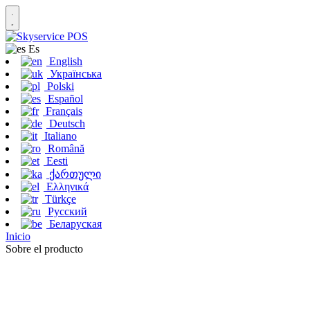
Es
English
Українська
Polski
Español
Français
Deutsch
Italiano
Română
Eesti
ქართული
Ελληνικά
Türkçe
Русский
Беларуская
Inicio
Sobre el producto