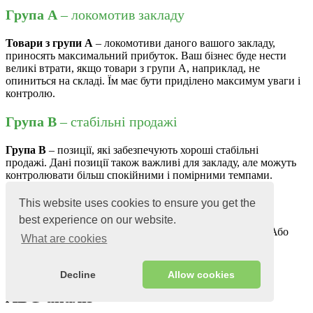
Група А
– локомотив закладу
Товари з групи А
– локомотиви даного вашого закладу,
приносять максимальний прибуток. Ваш бізнес буде нести
великі втрати, якщо товари з групи А, наприклад, не
опиниться на складі. Їм має бути приділено максимум уваги і
контролю.
Група B
– стабільні продажі
Група B
– позиції, які забезпечують хороші стабільні
продажі. Дані позиції також важливі для закладу, але можуть
контролювати більш спокійними і помірними темпами.
Група C
– не приносять дохід
This website uses cookies to ensure you get the
best experience on our website.
Це найменш важлива група позицій в вашому закладі. Або
What are cookies
вони не приносять доходу, або тягнуть заклад вниз.
2
Decline
Allow cookies
ABC-аналіз