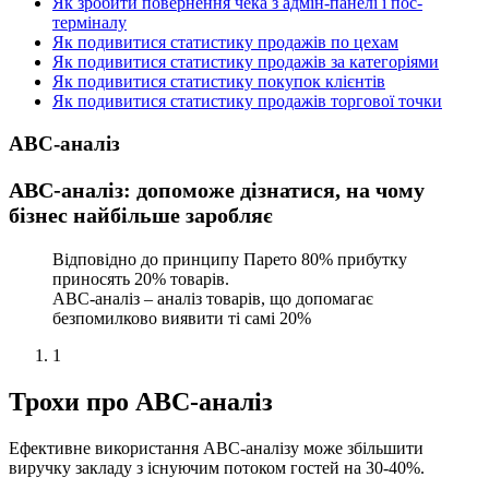
Як зробити повернення чека з адмін-панелі і пос-
терміналу
Як подивитися статистику продажів по цехам
Як подивитися статистику продажів за категоріями
Як подивитися статистику покупок клієнтів
Як подивитися статистику продажів торгової точки
ABC-аналіз
АВС-аналіз: допоможе дізнатися, на чому
бізнес найбільше заробляє
Відповідно до принципу Парето 80% прибутку
приносять 20% товарів.
АBC-аналіз – аналіз товарів, що допомагає
безпомилково виявити ті самі 20%
1
Трохи про ABC-аналіз
Ефективне використання ABC-аналізу може збільшити
виручку закладу з існуючим потоком гостей на 30-40%.