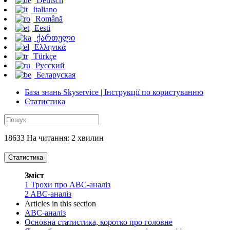
Deutsch
Italiano
Română
Eesti
ქართული
Ελληνικά
Türkçe
Русский
Беларуская
База знань Skyservice | Інструкції по користуванню
Статистика
18633 На читання: 2 хвилин
Статистика
Зміст
1
Трохи про ABC-аналіз
2
ABC-аналіз
Articles in this section
ABC-аналіз
Основна статистика, коротко про головне