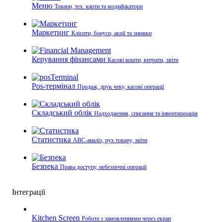
Меню
Товари, тех. карти та модифікатори
Маркетинг
Клієнти, бонуси, акції та знижки
Керування фінансами
Касові кошти, витрати, звіти
Pos-термінал
Продаж, друк чеку, касові операції
Складський облік
Надходження, списання та інвентаризація
Статистика
ABC-аналіз, рух товару, звіти
Безпека
Права доступу, небезпечні операції
Інтеграції
Kitchen Screen
Робота з замовленнями через екран