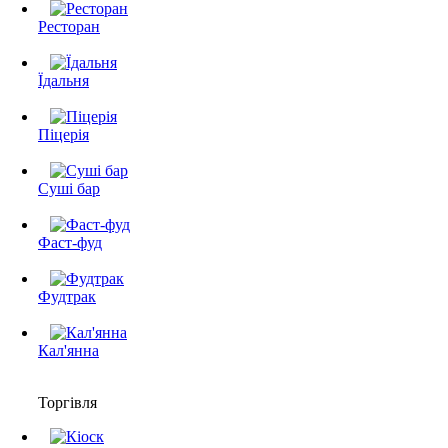
Ресторан
Їдальня
Піцерія
Суші бар
Фаст-фуд
Фудтрак
Кал'янна
Торгівля