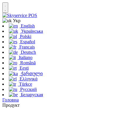
Укр
English
Українська
Polski
Español
Français
Deutsch
Italiano
Română
Eesti
ქართული
Ελληνικά
Türkçe
Русский
Беларуская
Головна
Продукт