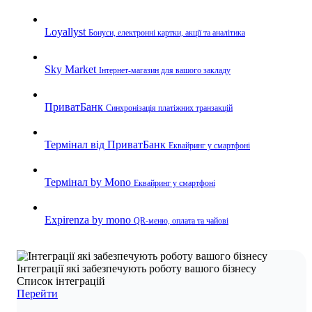
Loyallyst
Бонуси, електронні картки, акції та аналітика
Sky Market
Інтернет-магазин для вашого закладу
ПриватБанк
Синхронізація платіжних транзакцій
Термінал від ПриватБанк
Еквайринг у смартфоні
Термінал by Mono
Еквайринг у смартфоні
Expirenza by mono
QR-меню, оплата та чайові
Інтеграції які забезпечують роботу вашого бізнесу
Список інтеграцій
Перейти