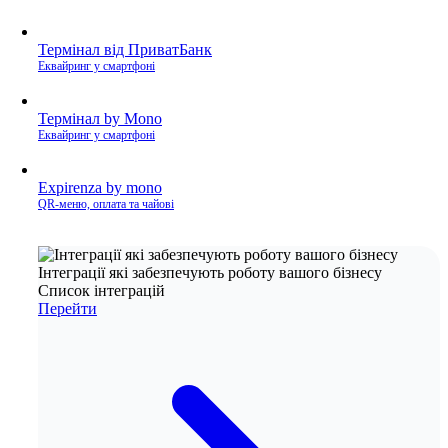
Термінал від ПриватБанк
Еквайринг у смартфоні
Термінал by Mono
Еквайринг у смартфоні
Expirenza by mono
QR-меню, оплата та чайові
Інтеграції які забезпечують роботу вашого бізнесу
Список інтеграцій
Перейти