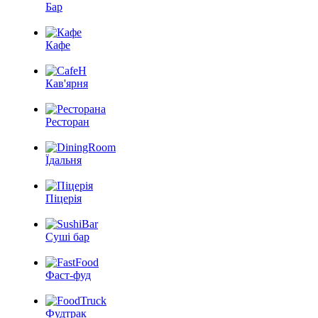
Бар
Кафе
Кав'ярня
Ресторан
Їдальня
Піцерія
Суші бар
Фаст-фуд
Фудтрак