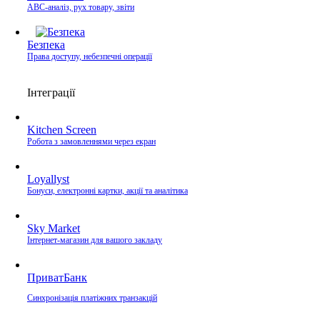
ABC-аналіз, рух товару, звіти
Безпека
Права доступу, небезпечні операції
Інтеграції
Kitchen Screen
Робота з замовленнями через екран
Loyallyst
Бонуси, електронні картки, акції та аналітика
Sky Market
Інтернет-магазин для вашого закладу
ПриватБанк
Синхронізація платіжних транзакцій