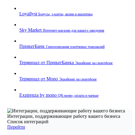
Loyallyst
Бонусы, э‑карты, акции и аналитика
Sky Market
Интернет‑магазин для вашего заведения
ПриватБанк
Синхронизация платёжных транзакций
Терминал от ПриватБанка
Эквайринг на смартфоне
Терминал от Mono
Эквайринг на смартфоне
Expirenza by mono
QR‑меню, оплата и чаевые
Интеграции, поддерживающие работу вашего бизнеса
Список интеграций
Перейти