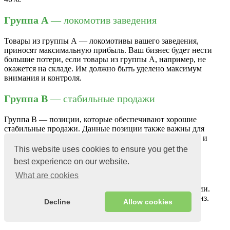
Группа А
— локомотив заведения
Товары из группы А — локомотивы вашего заведения,
приносят максимальную прибыль. Ваш бизнес будет нести
большие потери, если товары из группы А, например, не
окажется на складе. Им должно быть уделено максимум
внимания и контроля.
Группа B
— стабильные продажи
Группа B — позиции, которые обеспечивают хорошие
стабильные продажи. Данные позиции также важны для
заведения, но могут контролировать более спокойными и
умеренными темпами.
This website uses cookies to ensure you get the
best experience on our website.
Группа C
— не приносят доход
What are cookies
Это наименее важная группа позиций в вашем заведении.
Либо они не приносят дохода, либо тянут заведение вниз.
Decline
Allow cookies
2