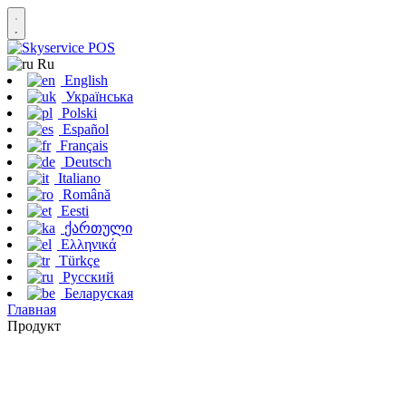
Ru
English
Українська
Polski
Español
Français
Deutsch
Italiano
Română
Eesti
ქართული
Ελληνικά
Türkçe
Русский
Беларуская
Главная
Продукт