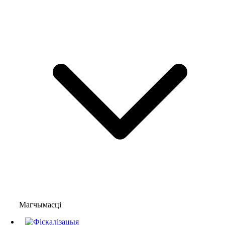
Магчымасці