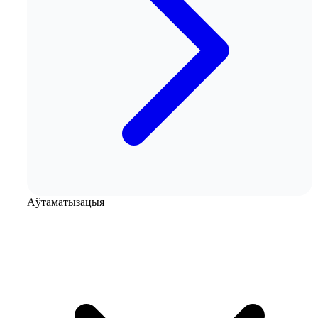
Аўтаматызацыя