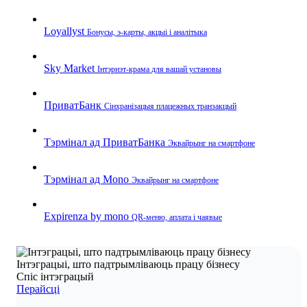
Loyallyst
Бонусы, э‑карты, акцыі і аналітыка
Sky Market
Інтэрнэт‑крама для вашай установы
ПриватБанк
Сінхранізацыя плацежных транзакцый
Тэрмінал ад ПриватБанка
Эквайрынг на смартфоне
Тэрмінал ад Mono
Эквайрынг на смартфоне
Expirenza by mono
QR‑меню, аплата і чаявые
Інтэграцыі, што падтрымліваюць працу бізнесу
Спіс інтэграцый
Перайсці