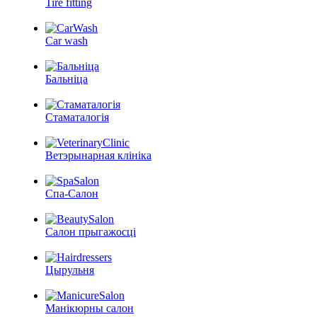
Tire fitting
Car wash
Бальніца
Стаматалогія
Ветэрынарная клініка
Спа-Салон
Салон прыгажосці
Цырульня
Манікюрны салон