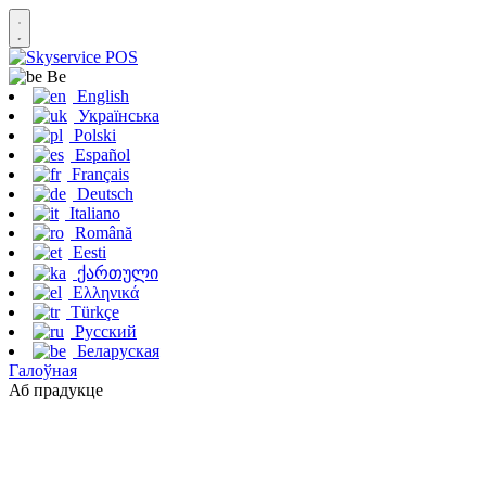
Be
English
Українська
Polski
Español
Français
Deutsch
Italiano
Română
Eesti
ქართული
Ελληνικά
Türkçe
Русский
Беларуская
Галоўная
Аб прадукце