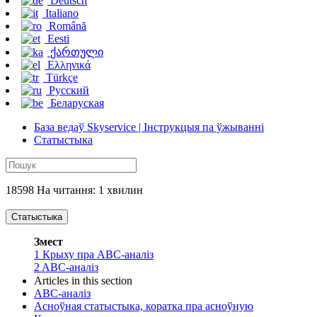
Deutsch
Italiano
Română
Eesti
ქართული
Ελληνικά
Türkçe
Русский
Беларуская
База ведаў Skyservice | Інструкцыя па ўжыванні
Статыстыка
18598 На читання: 1 хвилин
Статыстыка
Змест
1
Крыху пра ABC-аналіз
2
ABC-аналіз
Articles in this section
ABC-аналіз
Асноўная статыстыка, коратка пра асноўную