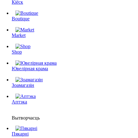
Кіёск
Boutique
Market
Shop
Ювелірная крама
Зоамагазін
Аптэка
Вытворчасць
Пякарні