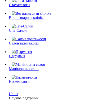
Стаматалогія
Ветэрынарная клініка
Спа-Салон
Салон прыгажосці
Цырульня
Манікюрны салон
Касметалогія
Цэны
Служба падтрымкі