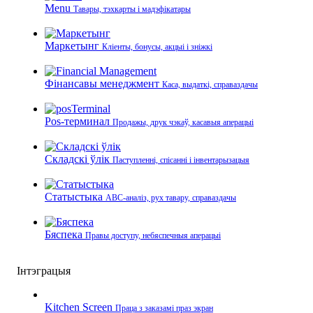
Menu
Тавары, тэхкарты і мадэфікатары
Маркетынг
Кліенты, бонусы, акцыі і зніжкі
Фінансавы менеджмент
Каса, выдаткі, справаздачы
Pos-терминал
Продажы, друк чэкаў, касавыя аперацыі
Складскі ўлік
Паступленні, спісанні і інвентарызацыя
Статыстыка
ABC-аналіз, рух тавару, справаздачы
Бяспека
Правы доступу, небяспечныя аперацыі
Інтэграцыя
Kitchen Screen
Праца з заказамі праз экран