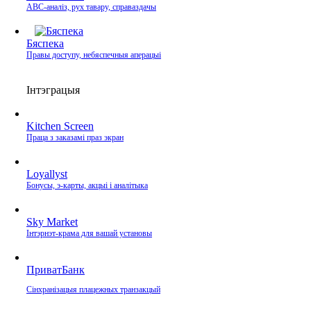
ABC-аналіз, рух тавару, справаздачы
Бяспека
Правы доступу, небяспечныя аперацыі
Інтэграцыя
Kitchen Screen
Праца з заказамі праз экран
Loyallyst
Бонусы, э‑карты, акцыі і аналітыка
Sky Market
Інтэрнэт‑крама для вашай установы
ПриватБанк
Сінхранізацыя плацежных транзакцый