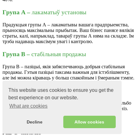
Група А –
лакаматыў установы
Прадукцыя групы А – лакаматывы вашага прадпрыемства,
прыносяць максімальны прыбытак. Ваш бізнес панясе вялікія
страты, калі, напрыклад, тавараў групы А няма на складзе. Ім
трэба надаваць максімум увагі і кантролю.
Група В –
стабільныя продажы
Група B – пазіцыі, якія забяспечваюць добрыя стабільныя
продажы. Гэтыя пазіцыі таксама важныя для істэблішменту,
але імі можна кіраваць у больш спакойным і ўмераным тэмпе.
Група С –
не прыносяць прыбытку
This website uses cookies to ensure you get the
best experience on our website.
Гэта найменш важная група пасад у вашым установе. Альбо
What are cookies
яны не прыносяць прыбытку, альбо цягнуць установу ўніз.
2
Decline
Allow cookies
ABC-аналіз