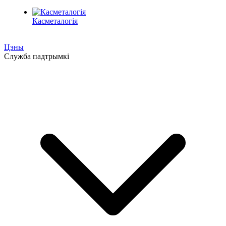
Касметалогія
Цэны
Служба падтрымкі