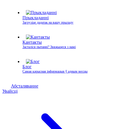
Прыкладанні
Загрузіце дадатак на вашу прыладу
Кантакты
Засталіся пытанні? Звяжыцеся з намі
Блог
Самая карысная інфармацыя ў адным месцы
Абсталяванне
Увайсці