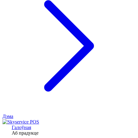
Дэма
Галоўная
Аб прадукце