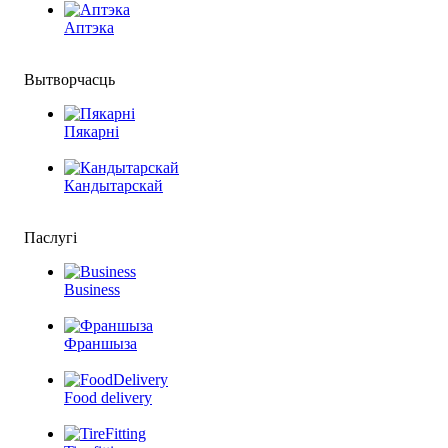
Аптэка
Вытворчасць
Пякарні
Кандытарскай
Паслугі
Business
Франшыза
Food delivery