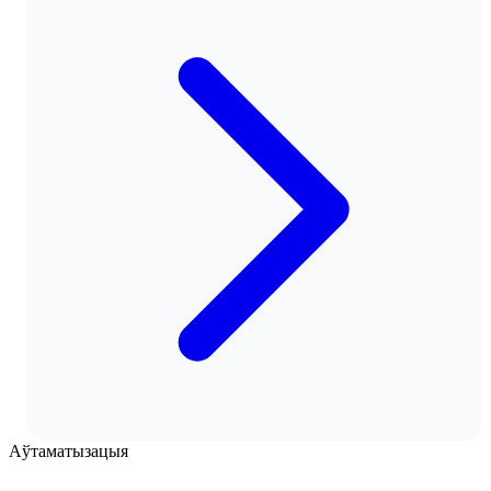
Аўтаматызацыя