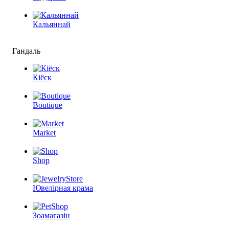
Кальяннай
Гандаль
Кіёск
Boutique
Market
Shop
Ювелірная крама
Зоамагазін