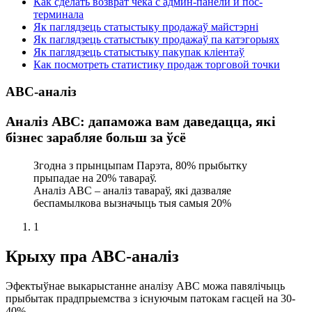
Как сделать возврат чека с админ-панели и пос-
терминала
Як паглядзець статыстыку продажаў майстэрні
Як паглядзець статыстыку продажаў па катэгорыях
Як паглядзець статыстыку пакупак кліентаў
Как посмотреть статистику продаж торговой точки
ABC-аналіз
Аналіз ABC: дапаможа вам даведацца, які
бізнес зарабляе больш за ўсё
Згодна з прынцыпам Парэта, 80% прыбытку
прыпадае на 20% тавараў.
Аналіз ABC – аналіз тавараў, які дазваляе
беспамылкова вызначыць тыя самыя 20%
1
Крыху пра ABC-аналіз
Эфектыўнае выкарыстанне аналізу ABC можа павялічыць
прыбытак прадпрыемства з існуючым патокам гасцей на 30-
40%.