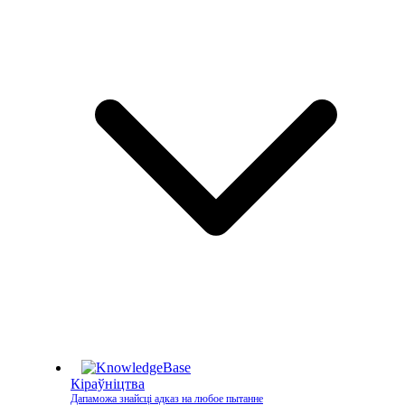
Кіраўніцтва
Дапаможа знайсці адказ на любое пытанне