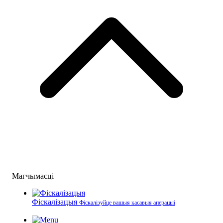
Магчымасці
Фіскалізацыя
Фіскалізуйце вашыя касавыя аперацыі