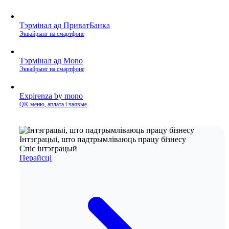
Тэрмінал ад ПриватБанка
Эквайрынг на смартфоне
Тэрмінал ад Mono
Эквайрынг на смартфоне
Expirenza by mono
QR‑меню, аплата і чаявые
Інтэграцыі, што падтрымліваюць працу бізнесу
Спіс інтэграцый
Перайсці