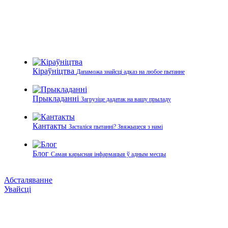
Кіраўніцтва
Дапаможа знайсці адказ на любое пытанне
Прыкладанні
Загрузіце дадатак на вашу прыладу
Кантакты
Засталіся пытанні? Звяжыцеся з намі
Блог
Самая карысная інфармацыя ў адным месцы
Абсталяванне
Увайсці