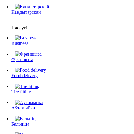
Кандытарскай
Паслугі
Business
Франшыза
Food delivery
Tire fitting
Аўтамыйка
Бальніца