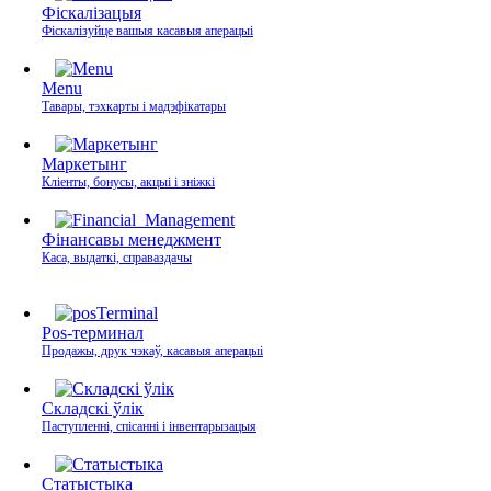
Фіскалізацыя
Фіскалізуйце вашыя касавыя аперацыі
Menu
Тавары, тэхкарты і мадэфікатары
Маркетынг
Кліенты, бонусы, акцыі і зніжкі
Фінансавы менеджмент
Каса, выдаткі, справаздачы
Pos-терминал
Продажы, друк чэкаў, касавыя аперацыі
Складскі ўлік
Паступленні, спісанні і інвентарызацыя
Статыстыка