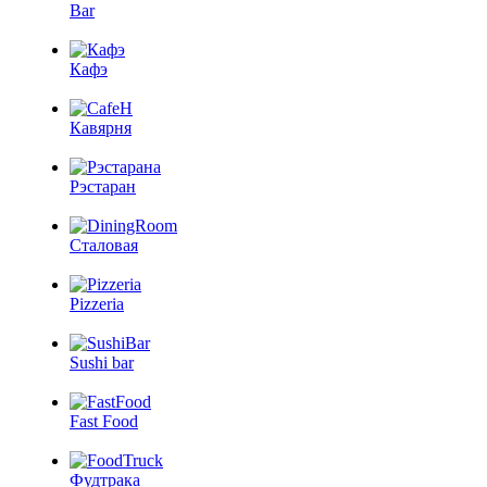
Bar
Кафэ
Кавярня
Рэстаран
Сталовая
Pizzeria
Sushi bar
Fast Food
Фудтрака