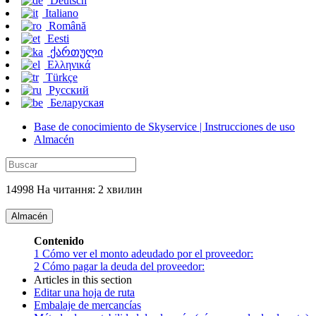
Deutsch
Italiano
Română
Eesti
ქართული
Ελληνικά
Türkçe
Русский
Беларуская
Base de conocimiento de Skyservice | Instrucciones de uso
Almacén
14998 На читання: 2 хвилин
Almacén
Contenido
1
Cómo ver el monto adeudado por el proveedor:
2
Cómo pagar la deuda del proveedor:
Articles in this section
Editar una hoja de ruta
Embalaje de mercancías