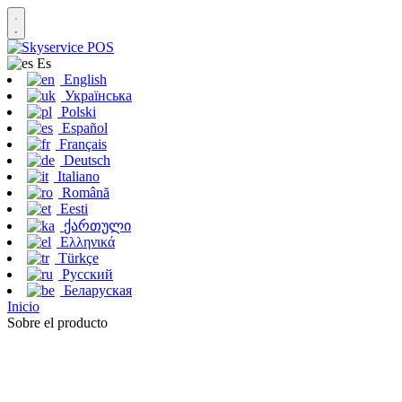
Es
English
Українська
Polski
Español
Français
Deutsch
Italiano
Română
Eesti
ქართული
Ελληνικά
Türkçe
Русский
Беларуская
Inicio
Sobre el producto