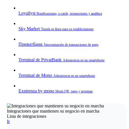
Loyallyst
Bonificaciones, e‑cards, promociones y analítica
Sky Market
Tienda en línea para su establecimiento
ПриватБанк
Sincronización de transacciones de pago
Terminal de PrivatBank
Adquirencia en un smartphone
Terminal de Mono
Adquirencia en un smartphone
Expirenza by mono
Menú QR, pago y propinas
Integraciones que mantienen su negocio en marcha
Lista de integraciones
Ir