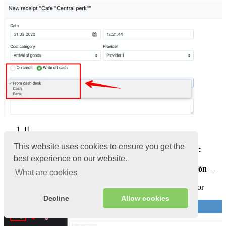
II
This website uses cookies to ensure you get the
Cómo ver el monto adeudado por el proveedor:
best experience on our website.
En el
panel de administración,
vaya a
Configuración
–
What are cookies
Proveedores
En la columna
Saldo
muestra la
deuda
por proveedor
Decline
Allow cookies