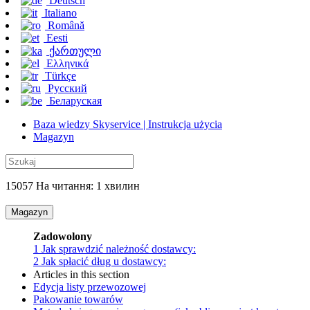
Deutsch
Italiano
Română
Eesti
ქართული
Ελληνικά
Türkçe
Русский
Беларуская
Baza wiedzy Skyservice | Instrukcja użycia
Magazyn
15057 На читання: 1 хвилин
Magazyn
Zadowolony
1
Jak sprawdzić należność dostawcy:
2
Jak spłacić dług u dostawcy:
Articles in this section
Edycja listy przewozowej
Pakowanie towarów