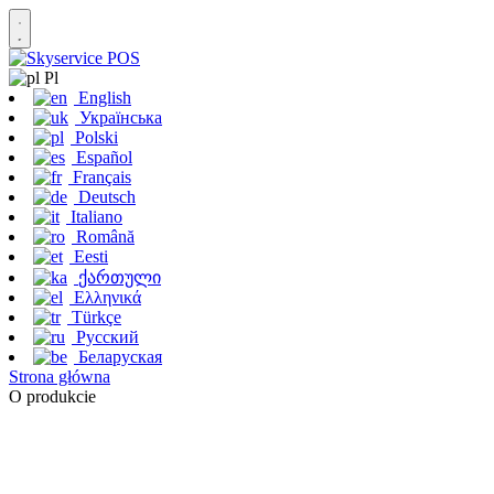
Pl
English
Українська
Polski
Español
Français
Deutsch
Italiano
Română
Eesti
ქართული
Ελληνικά
Türkçe
Русский
Беларуская
Strona główna
O produkcie