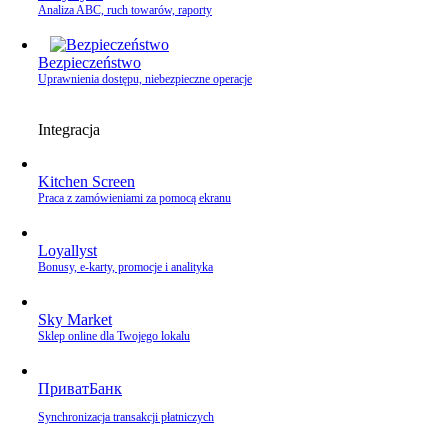
Analiza ABC, ruch towarów, raporty
Bezpieczeństwo
Uprawnienia dostępu, niebezpieczne operacje
Integracja
Kitchen Screen
Praca z zamówieniami za pomocą ekranu
Loyallyst
Bonusy, e‑karty, promocje i analityka
Sky Market
Sklep online dla Twojego lokalu
ПриватБанк
Synchronizacja transakcji płatniczych