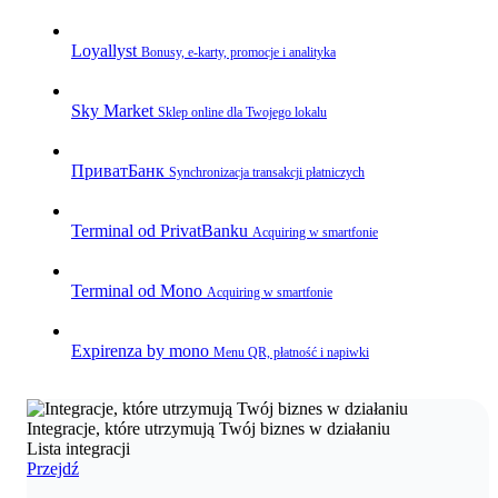
Loyallyst
Bonusy, e‑karty, promocje i analityka
Sky Market
Sklep online dla Twojego lokalu
ПриватБанк
Synchronizacja transakcji płatniczych
Terminal od PrivatBanku
Acquiring w smartfonie
Terminal od Mono
Acquiring w smartfonie
Expirenza by mono
Menu QR, płatność i napiwki
Integracje, które utrzymują Twój biznes w działaniu
Lista integracji
Przejdź