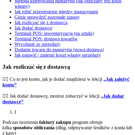
Metoda księgowania magazynu (jak obliczany jest koszt
własny)
Jak robić przeniesienie między magazynami
Gdzie sprawdzić pozostałe zapasy
Jak rozliczać się z dostawcą
Jak dodać dostawcę
Terminal POS: inwentaryzacja (na sztuki)
Terminal POS: dostawa towarów
Wycofanie ze sprzedaży
Dodanie towaru do magazynu (nowa dostawa)
Jak ustawić / zmienić koszt własny sprzedaży
Jak rozliczać się z dostawcą
☝🏼 Co to jest konto, jak je dodać znajdziesz w lekcji
„Jak założyć
konto”
☝🏼 Jak dodać dostawcę, możesz zobaczyć w lekcji
„Jak dodać
dostawcę”
І
Podczas tworzenia
faktury zakupu
program oferuje
kilka
sposobów obliczania
(dług, odpisywanie środków z konta lub
z kasy)