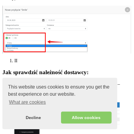
II
Jak sprawdzić należność dostawcy:
W
panelu administracyjnym
przejdź do
Ustawienia
–
This website uses cookies to ensure you get the
Dostawcy
best experience on our website.
W kolumnie
Saldo
pokazuje
dług
według dostawcy
What are cookies
Decline
Allow cookies