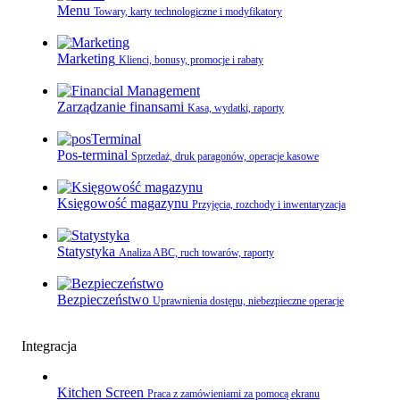
Menu
Towary, karty technologiczne i modyfikatory
Marketing
Klienci, bonusy, promocje i rabaty
Zarządzanie finansami
Kasa, wydatki, raporty
Pos-terminal
Sprzedaż, druk paragonów, operacje kasowe
Księgowość magazynu
Przyjęcia, rozchody i inwentaryzacja
Statystyka
Analiza ABC, ruch towarów, raporty
Bezpieczeństwo
Uprawnienia dostępu, niebezpieczne operacje
Integracja
Kitchen Screen
Praca z zamówieniami za pomocą ekranu