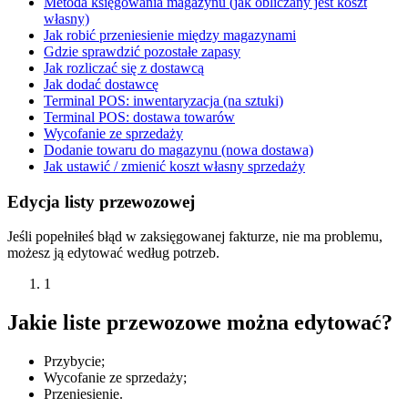
Metoda księgowania magazynu (jak obliczany jest koszt
własny)
Jak robić przeniesienie między magazynami
Gdzie sprawdzić pozostałe zapasy
Jak rozliczać się z dostawcą
Jak dodać dostawcę
Terminal POS: inwentaryzacja (na sztuki)
Terminal POS: dostawa towarów
Wycofanie ze sprzedaży
Dodanie towaru do magazynu (nowa dostawa)
Jak ustawić / zmienić koszt własny sprzedaży
Edycja listy przewozowej
Jeśli popełniłeś błąd w zaksięgowanej fakturze, nie ma problemu,
możesz ją edytować według potrzeb.
1
Jakie liste przewozowe można edytować
?
Przybycie;
Wycofanie ze sprzedaży;
Przeniesienie.