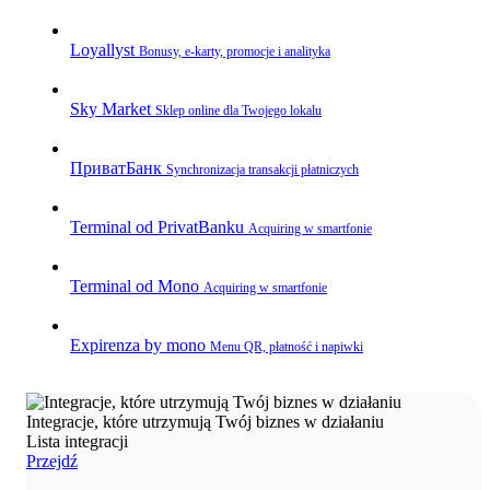
Loyallyst
Bonusy, e‑karty, promocje i analityka
Sky Market
Sklep online dla Twojego lokalu
ПриватБанк
Synchronizacja transakcji płatniczych
Terminal od PrivatBanku
Acquiring w smartfonie
Terminal od Mono
Acquiring w smartfonie
Expirenza by mono
Menu QR, płatność i napiwki
Integracje, które utrzymują Twój biznes w działaniu
Lista integracji
Przejdź