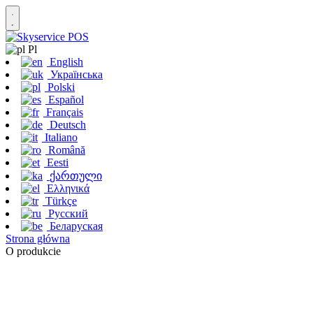
Pl
English
Українська
Polski
Español
Français
Deutsch
Italiano
Română
Eesti
ქართული
Ελληνικά
Türkçe
Русский
Беларуская
Strona główna
O produkcie