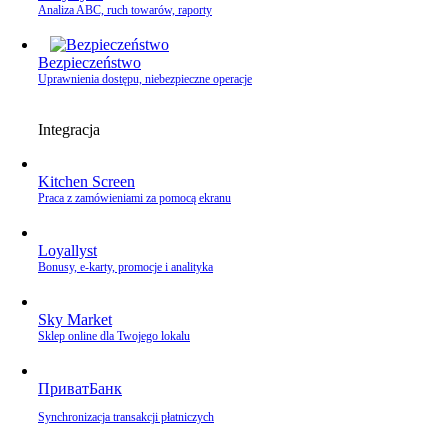
Analiza ABC, ruch towarów, raporty
Bezpieczeństwo
Uprawnienia dostępu, niebezpieczne operacje
Integracja
Kitchen Screen
Praca z zamówieniami za pomocą ekranu
Loyallyst
Bonusy, e‑karty, promocje i analityka
Sky Market
Sklep online dla Twojego lokalu
ПриватБанк
Synchronizacja transakcji płatniczych