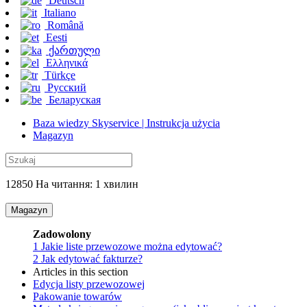
Deutsch
Italiano
Română
Eesti
ქართული
Ελληνικά
Türkçe
Русский
Беларуская
Baza wiedzy Skyservice | Instrukcja użycia
Magazyn
12850 На читання: 1 хвилин
Magazyn
Zadowolony
1
Jakie liste przewozowe można edytować?
2
Jak edytować fakturze?
Articles in this section
Edycja listy przewozowej
Pakowanie towarów