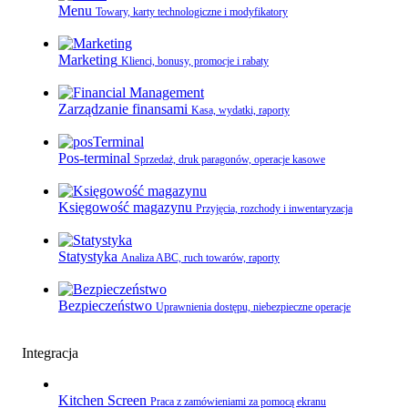
Menu
Towary, karty technologiczne i modyfikatory
Marketing
Klienci, bonusy, promocje i rabaty
Zarządzanie finansami
Kasa, wydatki, raporty
Pos-terminal
Sprzedaż, druk paragonów, operacje kasowe
Księgowość magazynu
Przyjęcia, rozchody i inwentaryzacja
Statystyka
Analiza ABC, ruch towarów, raporty
Bezpieczeństwo
Uprawnienia dostępu, niebezpieczne operacje
Integracja
Kitchen Screen
Praca z zamówieniami za pomocą ekranu