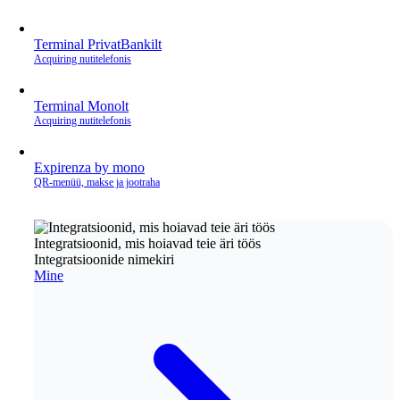
Terminal PrivatBankilt
Acquiring nutitelefonis
Terminal Monolt
Acquiring nutitelefonis
Expirenza by mono
QR‑menüü, makse ja jootraha
Integratsioonid, mis hoiavad teie äri töös
Integratsioonide nimekiri
Mine