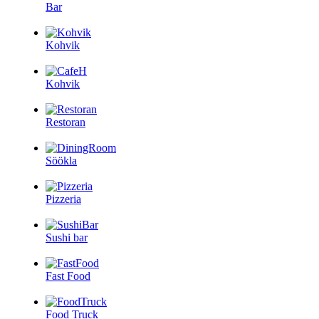
Bar
Kohvik
Kohvik
Restoran
Söökla
Pizzeria
Sushi bar
Fast Food
Food Truck