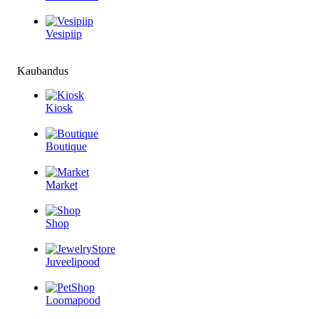
Vesipiip
Kaubandus
Kiosk
Boutique
Market
Shop
Juveelipood
Loomapood