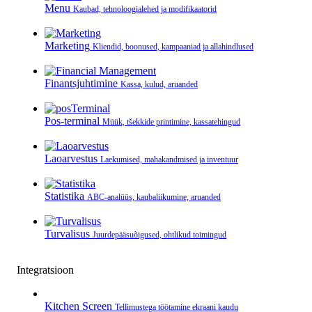
Menu
Kaubad, tehnoloogialehed ja modifikaatorid
Marketing
Kliendid, boonused, kampaaniad ja allahindlused
Finantsjuhtimine
Kassa, kulud, aruanded
Pos-terminal
Müük, tšekkide printimine, kassatehingud
Laoarvestus
Laekumised, mahakandmised ja inventuur
Statistika
ABC-analüüs, kaubaliikumine, aruanded
Turvalisus
Juurdepääsuõigused, ohtlikud toimingud
Integratsioon
Kitchen Screen
Tellimustega töötamine ekraani kaudu