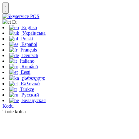
Et
English
Українська
Polski
Español
Français
Deutsch
Italiano
Română
Eesti
ქართული
Ελληνικά
Türkçe
Русский
Беларуская
Kodu
Toote kohta