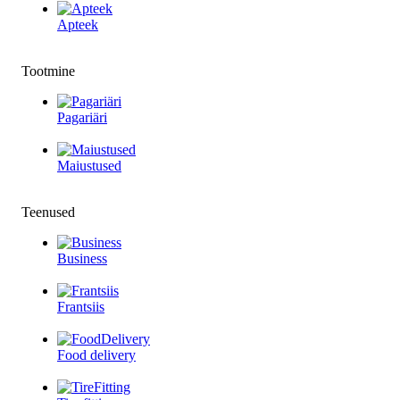
Apteek
Tootmine
Pagariäri
Maiustused
Teenused
Business
Frantsiis
Food delivery