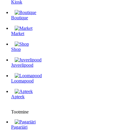
Kiosk
Boutique
Market
Shop
Juveelipood
Loomapood
Apteek
Tootmine
Pagariäri