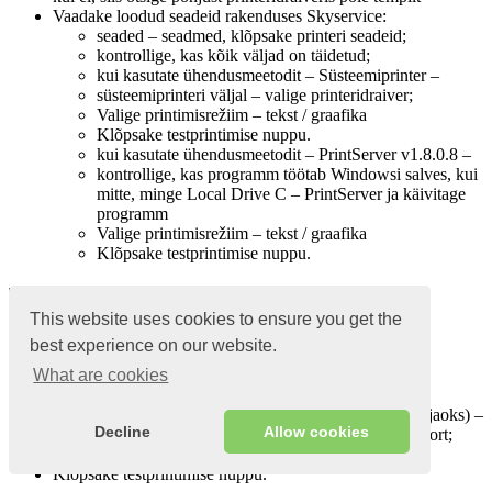
Vaadake loodud seadeid rakenduses Skyservice:
seaded – seadmed, klõpsake printeri seadeid;
kontrollige, kas kõik väljad on täidetud;
kui kasutate ühendusmeetodit – Süsteemiprinter –
süsteemiprinteri väljal – valige printeridraiver;
Valige printimisrežiim – tekst / graafika
Klõpsake testprintimise nuppu.
kui kasutate ühendusmeetodit – PrintServer v1.8.0.8 –
kontrollige, kas programm töötab Windowsi salves, kui
mitte, minge Local Drive C – PrintServer ja käivitage
programm
Valige printimisrežiim – tekst / graafika
Klõpsake testprintimise nuppu.
Toimingud Android OS-is
This website uses cookies to ensure you get the
Vaadake loodud seadeid rakenduses Skyservice:
best experience on our website.
What are cookies
seaded – seadmed, klõpsake printeri seadeid;
kontrollige, kas kõik väljad on täidetud;
kui kasutate ühendusmeetodit – USB (ainult Androidi jaoks) –
Decline
Allow cookies
väljal USB – valige teie printerile vastav USB-port;
Valige printimisrežiim – tekst / graafika
Klõpsake testprintimise nuppu.