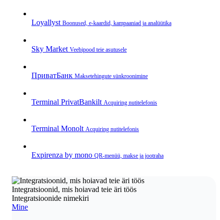
Loyallyst
Boonused, e‑kaardid, kampaaniad ja analüütika
Sky Market
Veebipood teie asutusele
ПриватБанк
Makse­tehingute sünkroonimine
Terminal PrivatBankilt
Acquiring nutitelefonis
Terminal Monolt
Acquiring nutitelefonis
Expirenza by mono
QR‑menüü, makse ja jootraha
Integratsioonid, mis hoiavad teie äri töös
Integratsioonide nimekiri
Mine