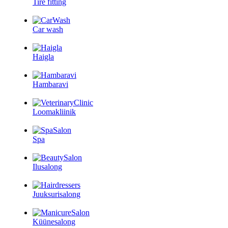
Tire fitting
Car wash
Haigla
Hambaravi
Loomakliinik
Spa
Ilusalong
Juuksurisalong
Küünesalong