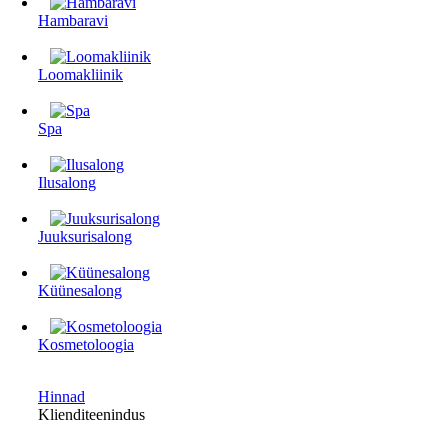
Hambaravi
Loomakliinik
Spa
Ilusalong
Juuksurisalong
Küünesalong
Kosmetoloogia
Hinnad
Klienditeenindus