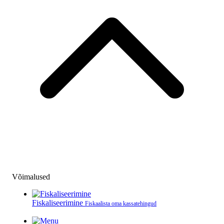
Võimalused
Fiskaliseerimine
Fiskaalista oma kassatehingud