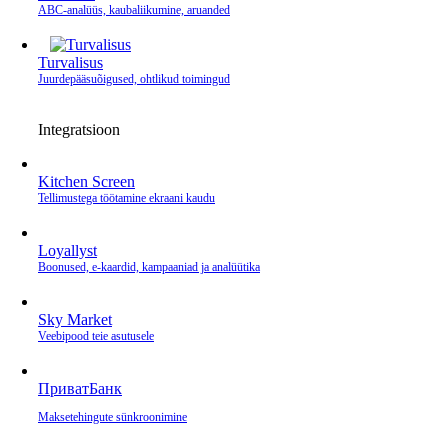
ABC-analüüs, kaubaliikumine, aruanded
Turvalisus
Juurdepääsuõigused, ohtlikud toimingud
Integratsioon
Kitchen Screen
Tellimustega töötamine ekraani kaudu
Loyallyst
Boonused, e‑kaardid, kampaaniad ja analüütika
Sky Market
Veebipood teie asutusele
ПриватБанк
Makse­tehingute sünkroonimine