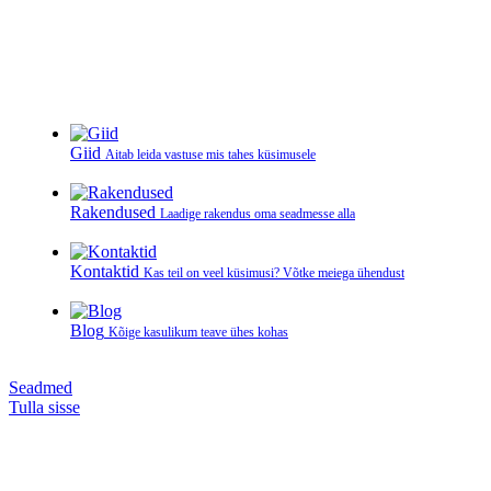
Giid
Aitab leida vastuse mis tahes küsimusele
Rakendused
Laadige rakendus oma seadmesse alla
Kontaktid
Kas teil on veel küsimusi? Võtke meiega ühendust
Blog
Kõige kasulikum teave ühes kohas
Seadmed
Tulla sisse