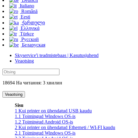
Deutsch
Italiano
Română
Eesti
ქართული
Ελληνικά
Türkçe
Русский
Беларуская
Skyservice'i teadmistebaas | Kasutusjuhend
Veaotsing
18694 На читання: 3 хвилин
Veaotsing
Sisu
1
Kui printer on ühendatud USB kaudu
1.1
Toimingud Windows OS-is
1.2
Toimingud Android OS-is
2
Kui printer on ühendatud Etherneti / WI-FI kaudu
2.1
Toimingud Windows OS-is