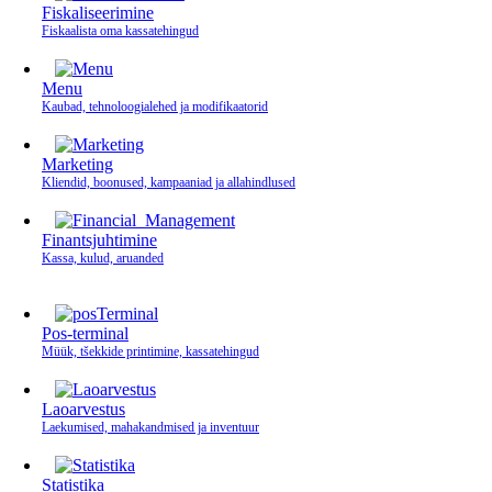
Fiskaliseerimine
Fiskaalista oma kassatehingud
Menu
Kaubad, tehnoloogialehed ja modifikaatorid
Marketing
Kliendid, boonused, kampaaniad ja allahindlused
Finantsjuhtimine
Kassa, kulud, aruanded
Pos-terminal
Müük, tšekkide printimine, kassatehingud
Laoarvestus
Laekumised, mahakandmised ja inventuur
Statistika