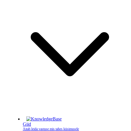
Giid
Aitab leida vastuse mis tahes küsimusele