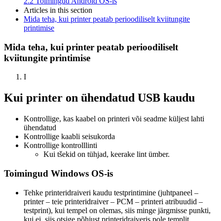
2.2
Toimingud Android OS-is
Articles in this section
Mida teha, kui printer peatab perioodiliselt kviitungite
printimise
Mida teha, kui printer peatab perioodiliselt
kviitungite printimise
I
Kui printer on ühendatud USB kaudu
Kontrollige, kas kaabel on printeri või seadme küljest lahti
ühendatud
Kontrollige kaabli seisukorda
Kontrollige kontrolllinti
Kui tšekid on tühjad, keerake lint ümber.
Toimingud Windows OS-is
Tehke printeridraiveri kaudu testprintimine (juhtpaneel –
printer – teie printeridraiver – PCM – printeri atribuudid –
testprint), kui tempel on olemas, siis minge järgmisse punkti,
kui ei, siis otsige põhjust printeridraiveris pole templit