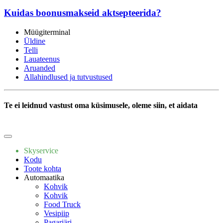
Kuidas boonusmakseid aktsepteerida?
Müügiterminal
Üldine
Telli
Lauateenus
Aruanded
Allahindlused ja tutvustused
Te ei leidnud vastust oma küsimusele, oleme siin, et aidata
Kirjutage meile
Skyservice
Kodu
Toote kohta
Automaatika
Kohvik
Kohvik
Food Truck
Vesipiip
Pagariäri