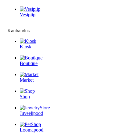
Vesipiip
Kaubandus
Kiosk
Boutique
Market
Shop
Juveelipood
Loomapood