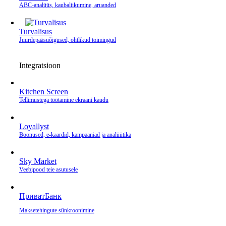
ABC-analüüs, kaubaliikumine, aruanded
Turvalisus
Juurdepääsuõigused, ohtlikud toimingud
Integratsioon
Kitchen Screen
Tellimustega töötamine ekraani kaudu
Loyallyst
Boonused, e‑kaardid, kampaaniad ja analüütika
Sky Market
Veebipood teie asutusele
ПриватБанк
Makse­tehingute sünkroonimine