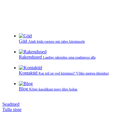
Giid
Aitab leida vastuse mis tahes küsimusele
Rakendused
Laadige rakendus oma seadmesse alla
Kontaktid
Kas teil on veel küsimusi? Võtke meiega ühendust
Blog
Kõige kasulikum teave ühes kohas
Seadmed
Tulla sisse