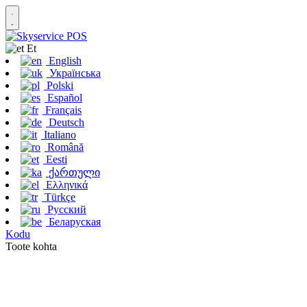
Et
English
Українська
Polski
Español
Français
Deutsch
Italiano
Română
Eesti
ქართული
Ελληνικά
Türkçe
Русский
Беларуская
Kodu
Toote kohta