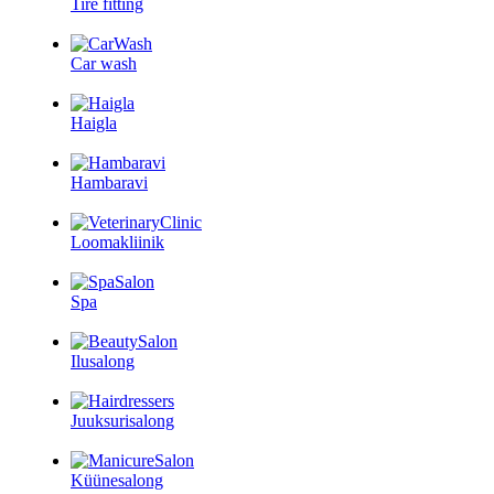
Tire fitting
Car wash
Haigla
Hambaravi
Loomakliinik
Spa
Ilusalong
Juuksurisalong
Küünesalong