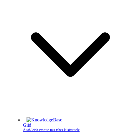
Giid
Aitab leida vastuse mis tahes küsimusele