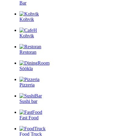
Bar
Kohvik
Kohvik
Restoran
Söökla
Pizzeria
Sushi bar
Fast Food
Food Truck