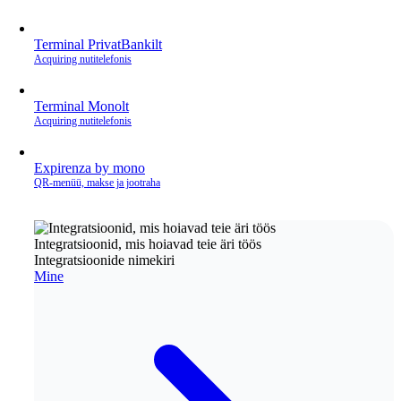
Terminal PrivatBankilt
Acquiring nutitelefonis
Terminal Monolt
Acquiring nutitelefonis
Expirenza by mono
QR‑menüü, makse ja jootraha
Integratsioonid, mis hoiavad teie äri töös
Integratsioonide nimekiri
Mine