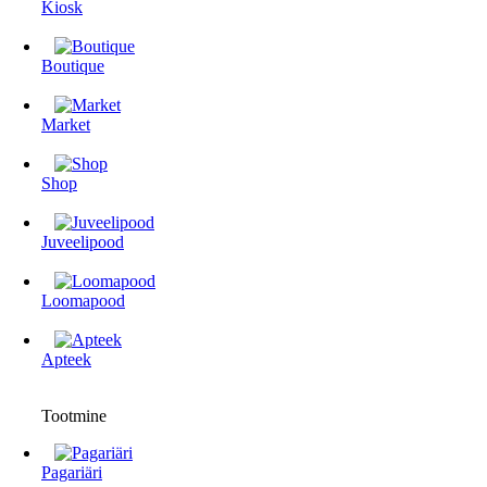
Kiosk
Boutique
Market
Shop
Juveelipood
Loomapood
Apteek
Tootmine
Pagariäri