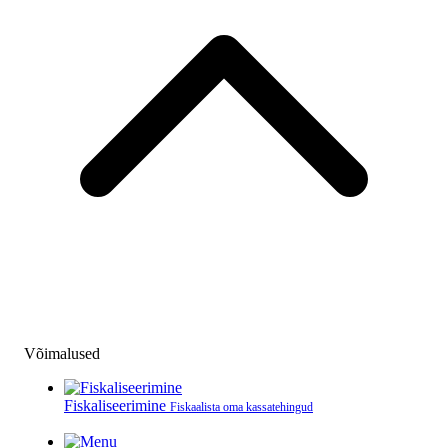
Võimalused
Fiskaliseerimine
Fiskaalista oma kassatehingud