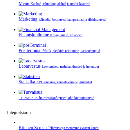
Menu
Kaubad, tehnoloogialehed ja modifikaatorid
Marketing
Kliendid, boonused, kampaaniad ja allahindlused
Finantsjuhtimine
Kassa, kulud, aruanded
Pos-terminal
Müük, tšekkide printimine, kassatehingud
Laoarvestus
Laekumised, mahakandmised ja inventuur
Statistika
ABC-analüüs, kaubaliikumine, aruanded
Turvalisus
Juurdepääsuõigused, ohtlikud toimingud
Integratsioon
Kitchen Screen
Tellimustega töötamine ekraani kaudu