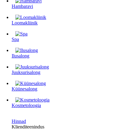
Hambaravi
Loomakliinik
Spa
Ilusalong
Juuksurisalong
Küünesalong
Kosmetoloogia
Hinnad
Klienditeenindus