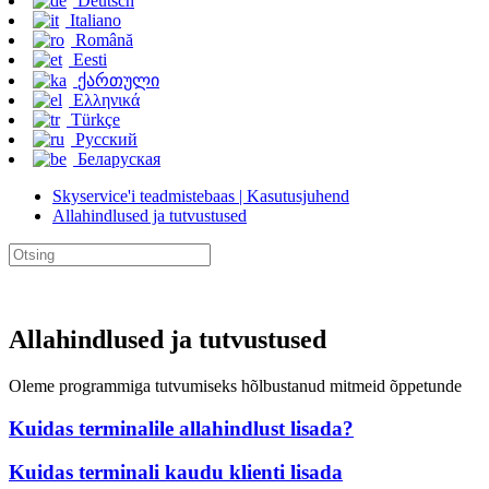
Deutsch
Italiano
Română
Eesti
ქართული
Ελληνικά
Türkçe
Русский
Беларуская
Skyservice'i teadmistebaas | Kasutusjuhend
Allahindlused ja tutvustused
Allahindlused ja tutvustused
Oleme programmiga tutvumiseks hõlbustanud mitmeid õppetunde
Kuidas terminalile allahindlust lisada?
Kuidas terminali kaudu klienti lisada