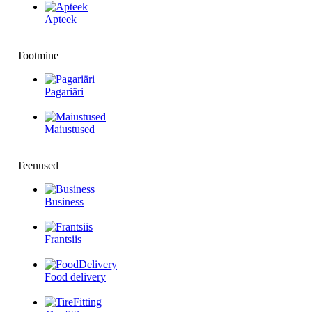
Apteek
Tootmine
Pagariäri
Maiustused
Teenused
Business
Frantsiis
Food delivery