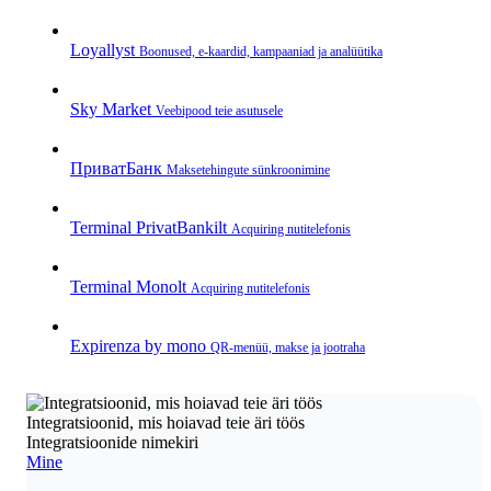
Loyallyst
Boonused, e‑kaardid, kampaaniad ja analüütika
Sky Market
Veebipood teie asutusele
ПриватБанк
Makse­tehingute sünkroonimine
Terminal PrivatBankilt
Acquiring nutitelefonis
Terminal Monolt
Acquiring nutitelefonis
Expirenza by mono
QR‑menüü, makse ja jootraha
Integratsioonid, mis hoiavad teie äri töös
Integratsioonide nimekiri
Mine