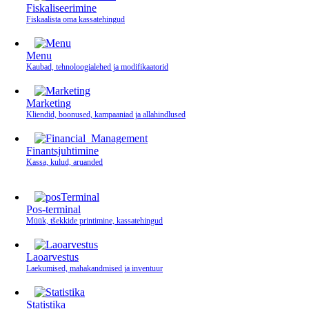
Fiskaliseerimine
Fiskaalista oma kassatehingud
Menu
Kaubad, tehnoloogialehed ja modifikaatorid
Marketing
Kliendid, boonused, kampaaniad ja allahindlused
Finantsjuhtimine
Kassa, kulud, aruanded
Pos-terminal
Müük, tšekkide printimine, kassatehingud
Laoarvestus
Laekumised, mahakandmised ja inventuur
Statistika