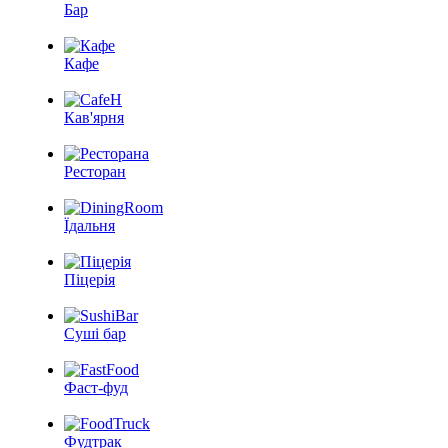
Бар
Кафе
Кав'ярня
Ресторан
Їдальня
Піцерія
Суші бар
Фаст-фуд
Фудтрак