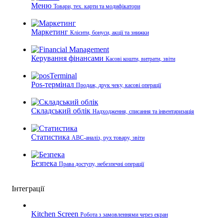
Меню
Товари, тех. карти та модифікатори
Маркетинг
Клієнти, бонуси, акції та знижки
Керування фінансами
Касові кошти, витрати, звіти
Pos-термінал
Продаж, друк чеку, касові операції
Складський облік
Надходження, списання та інвентаризація
Статистика
ABC-аналіз, рух товару, звіти
Безпека
Права доступу, небезпечні операції
Інтеграції
Kitchen Screen
Робота з замовленнями через екран