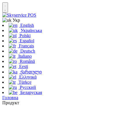
Укр
English
Українська
Polski
Español
Français
Deutsch
Italiano
Română
Eesti
ქართული
Ελληνικά
Türkçe
Русский
Беларуская
Головна
Продукт