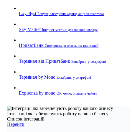
Loyallyst
Бонуси, електронні картки, акції та аналітика
Sky Market
Інтернет-магазин для вашого закладу
ПриватБанк
Синхронізація платіжних транзакцій
Термінал від ПриватБанк
Еквайринг у смартфоні
Термінал by Mono
Еквайринг у смартфоні
Expirenza by mono
QR-меню, оплата та чайові
Інтеграції які забезпечують роботу вашого бізнесу
Список інтеграцій
Перейти