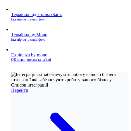
Термінал від ПриватБанк
Еквайринг у смартфоні
Термінал by Mono
Еквайринг у смартфоні
Expirenza by mono
QR-меню, оплата та чайові
Інтеграції які забезпечують роботу вашого бізнесу
Список інтеграцій
Перейти