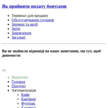
Як прийняти оплату бонусами
Термінал для продажу
Обслуговування столиків
Знижки та акції
Звіти
Замовлення
Загальні
Ви не знайшли відповіді на ваше запитання, ми тут, щоб
допомогти
Пишіть нам
Skyservice
Головна
Продукт
Автоматизація
Кафе
Кав'ярня
Фудтрак
Кал'янна