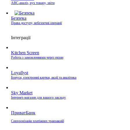
ABC-аналіз, рух товару, звіти
Безпека
Права доступу, небезпечні операції
Інтеграції
Kitchen Screen
Робота з замовленнями через екран
Loyallyst
Бонуси, електронні картки, акції та аналітика
Sky Market
Інтернет-магазин для вашого закладу
ПриватБанк
Синхронізація платіжних транзакцій