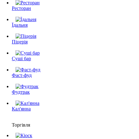
Ресторан
Їдальня
Піцерія
Суші бар
Фаст-фуд
Фудтрак
Кал'янна
Торгівля