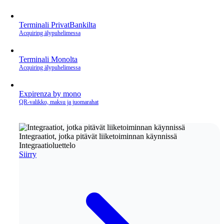
Terminali PrivatBankilta
Acquiring älypuhelimessa
Terminali Monolta
Acquiring älypuhelimessa
Expirenza by mono
QR‑valikko, maksu ja juomarahat
Integraatiot, jotka pitävät liiketoiminnan käynnissä
Integraatioluettelo
Siirry