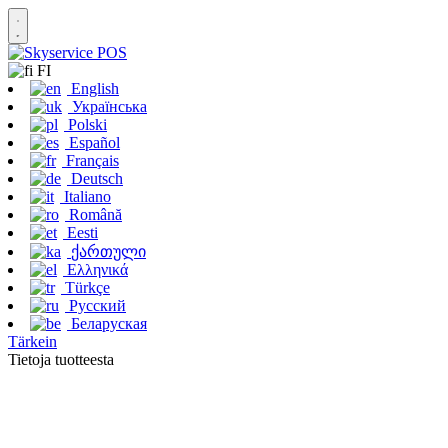
FI
English
Українська
Polski
Español
Français
Deutsch
Italiano
Română
Eesti
ქართული
Ελληνικά
Türkçe
Русский
Беларуская
Tärkein
Tietoja tuotteesta