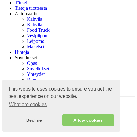
Tärkein
Tietoja tuotteesta
Automaatio
Kahvila
Kahvila
Food Truck
Vesipiippu
Leipomo
Makeiset
Hintoja
Sovellukset
Opas
Sovellukset
Yhteydet
Blog
Opas
This website uses cookies to ensure you get the
Yhteydet
best experience on our website.
Kirjaudu sisään
What are cookies
Pilvipohjainen kirjanpitojärjestelmä
Decline
Allow cookies