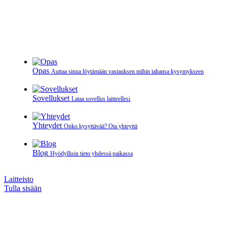
Opas
Auttaa sinua löytämään vastauksen mihin tahansa kysymykseen
Sovellukset
Lataa sovellus laitteellesi
Yhteydet
Onko kysyttävää? Ota yhteyttä
Blog
Hyödyllisin tieto yhdessä paikassa
Laitteisto
Tulla sisään