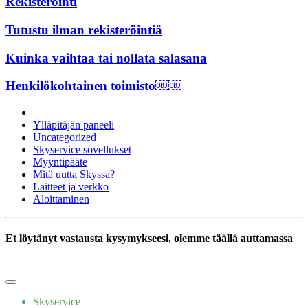
Rekisteröinti
Tutustu ilman rekisteröintiä
Kuinka vaihtaa tai nollata salasana
Henkilökohtainen toimisto￼￼
Ylläpitäjän paneeli
Uncategorized
Skyservice sovellukset
Myyntipääte
Mitä uutta Skyssa?
Laitteet ja verkko
Aloittaminen
Et löytänyt vastausta kysymykseesi, olemme täällä auttamassa
Kirjoittakaa meille
Skyservice