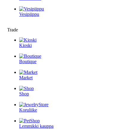
Vesipiippu
Trade
Kioski
Boutique
Market
Shop
Koruliike
Lemmikki kauppa