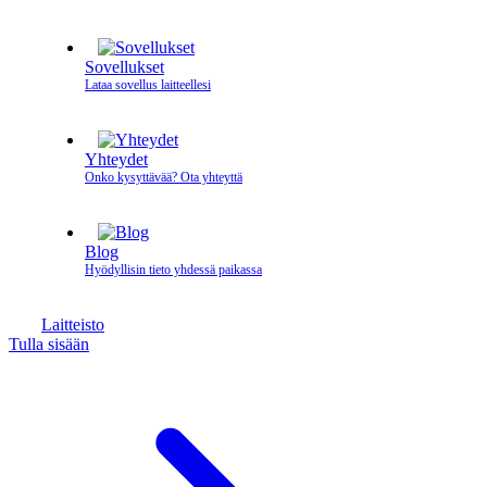
Sovellukset
Lataa sovellus laitteellesi
Yhteydet
Onko kysyttävää? Ota yhteyttä
Blog
Hyödyllisin tieto yhdessä paikassa
Laitteisto
Tulla sisään