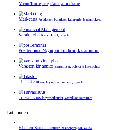
Menu
Tuotteet, reseptikortit ja muokkaimet
Marketing
Asiakkaat, bonukset, kampanjat ja alennukset
Varainhoito
Kassa, kulut, raportit
Pos-terminal
Myynti, kuittien tulostus, kassatoiminnot
Varaston kirjanpito
Saapumiset, poistot ja inventointi
Tilastot
ABC-analyysi, tuoteliikenne, raportit
Turvallisuus
Käyttöoikeudet, vaaralliset toiminnot
Liittäminen
Kitchen Screen
Tilausten käsittely näytön kautta