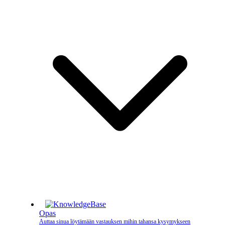
Opas
Auttaa sinua löytämään vastauksen mihin tahansa kysymykseen