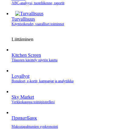
ABC-analyysi, tuoteliikenne, raportit
Turvallisuus
Käyttöoikeudet, vaaralliset toiminnot
Liittäminen
Kitchen Screen
Tilausten käsittely näytön kautta
Loyallyst
Bonukset, e‑kortit, kampanjat ja analytiikka
Sky Market
Verkkokauppa toimipisteellesi
ПриватБанк
Maksutapahtumien synkronointi