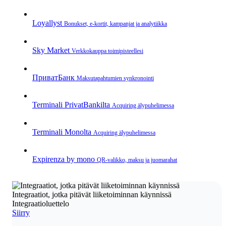
Loyallyst
Bonukset, e‑kortit, kampanjat ja analytiikka
Sky Market
Verkkokauppa toimipisteellesi
ПриватБанк
Maksutapahtumien synkronointi
Terminali PrivatBankilta
Acquiring älypuhelimessa
Terminali Monolta
Acquiring älypuhelimessa
Expirenza by mono
QR‑valikko, maksu ja juomarahat
Integraatiot, jotka pitävät liiketoiminnan käynnissä
Integraatioluettelo
Siirry