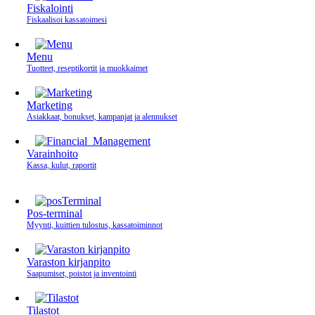
Fiskalointi
Fiskaalisoi kassatoimesi
Menu
Tuotteet, reseptikortit ja muokkaimet
Marketing
Asiakkaat, bonukset, kampanjat ja alennukset
Varainhoito
Kassa, kulut, raportit
Pos-terminal
Myynti, kuittien tulostus, kassatoiminnot
Varaston kirjanpito
Saapumiset, poistot ja inventointi
Tilastot