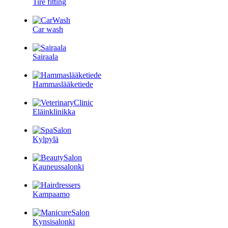
Tire fitting
Car wash
Sairaala
Hammaslääketiede
Eläinklinikka
Kylpylä
Kauneussalonki
Kampaamo
Kynsisalonki