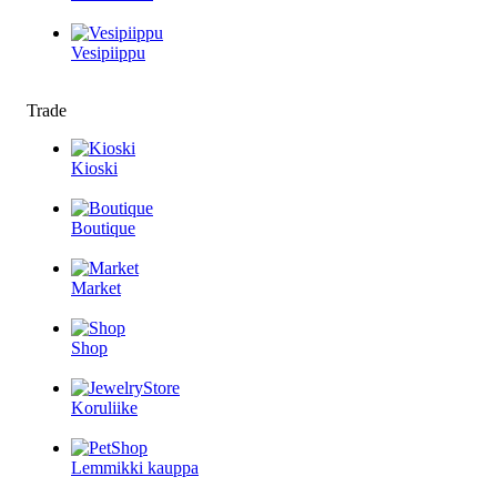
Vesipiippu
Trade
Kioski
Boutique
Market
Shop
Koruliike
Lemmikki kauppa