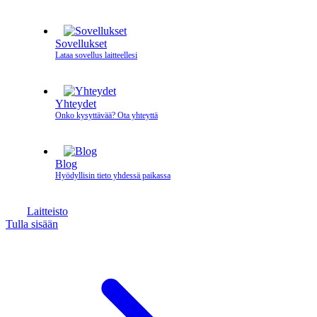
Sovellukset
Lataa sovellus laitteellesi
Yhteydet
Onko kysyttävää? Ota yhteyttä
Blog
Hyödyllisin tieto yhdessä paikassa
Laitteisto
Tulla sisään