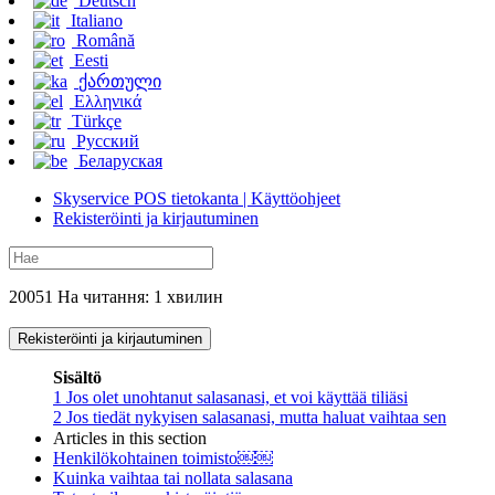
Deutsch
Italiano
Română
Eesti
ქართული
Ελληνικά
Türkçe
Русский
Беларуская
Skyservice POS tietokanta | Käyttöohjeet
Rekisteröinti ja kirjautuminen
20051 На читання: 1 хвилин
Rekisteröinti ja kirjautuminen
Sisältö
1
Jos olet unohtanut salasanasi, et voi käyttää tiliäsi
2
Jos tiedät nykyisen salasanasi, mutta haluat vaihtaa sen
Articles in this section
Henkilökohtainen toimisto￼￼
Kuinka vaihtaa tai nollata salasana