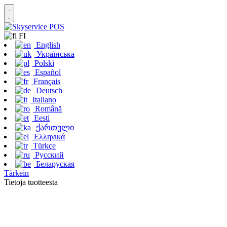
FI
English
Українська
Polski
Español
Français
Deutsch
Italiano
Română
Eesti
ქართული
Ελληνικά
Türkçe
Русский
Беларуская
Tärkein
Tietoja tuotteesta