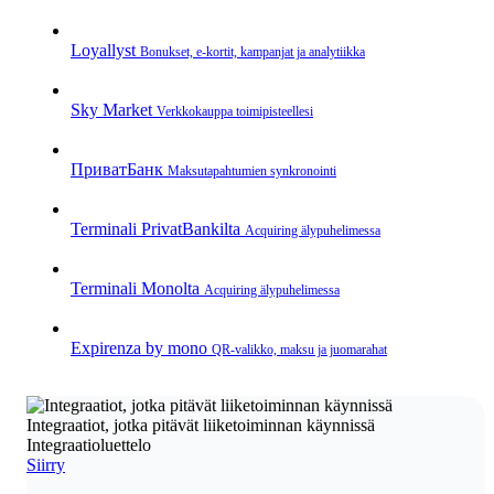
Loyallyst
Bonukset, e‑kortit, kampanjat ja analytiikka
Sky Market
Verkkokauppa toimipisteellesi
ПриватБанк
Maksutapahtumien synkronointi
Terminali PrivatBankilta
Acquiring älypuhelimessa
Terminali Monolta
Acquiring älypuhelimessa
Expirenza by mono
QR‑valikko, maksu ja juomarahat
Integraatiot, jotka pitävät liiketoiminnan käynnissä
Integraatioluettelo
Siirry