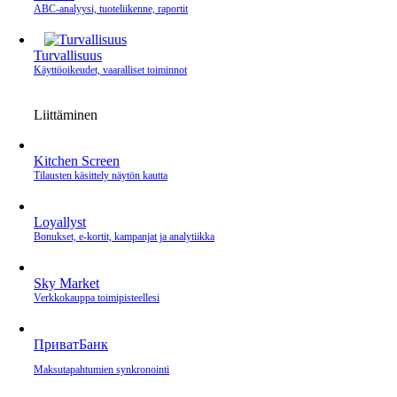
ABC-analyysi, tuoteliikenne, raportit
Turvallisuus
Käyttöoikeudet, vaaralliset toiminnot
Liittäminen
Kitchen Screen
Tilausten käsittely näytön kautta
Loyallyst
Bonukset, e‑kortit, kampanjat ja analytiikka
Sky Market
Verkkokauppa toimipisteellesi
ПриватБанк
Maksutapahtumien synkronointi