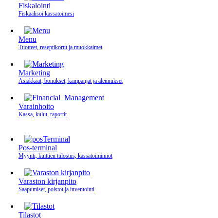
Fiskalointi
Fiskaalisoi kassatoimesi
Menu
Tuotteet, reseptikortit ja muokkaimet
Marketing
Asiakkaat, bonukset, kampanjat ja alennukset
Varainhoito
Kassa, kulut, raportit
Pos-terminal
Myynti, kuittien tulostus, kassatoiminnot
Varaston kirjanpito
Saapumiset, poistot ja inventointi
Tilastot