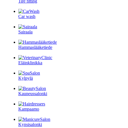
Tire fitting
Car wash
Sairaala
Hammaslääketiede
Eläinklinikka
Kylpylä
Kauneussalonki
Kampaamo
Kynsisalonki