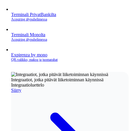
Terminali PrivatBankilta
Acquiring älypuhelimessa
Terminali Monolta
Acquiring älypuhelimessa
Expirenza by mono
QR‑valikko, maksu ja juomarahat
Integraatiot, jotka pitävät liiketoiminnan käynnissä
Integraatioluettelo
Siirry