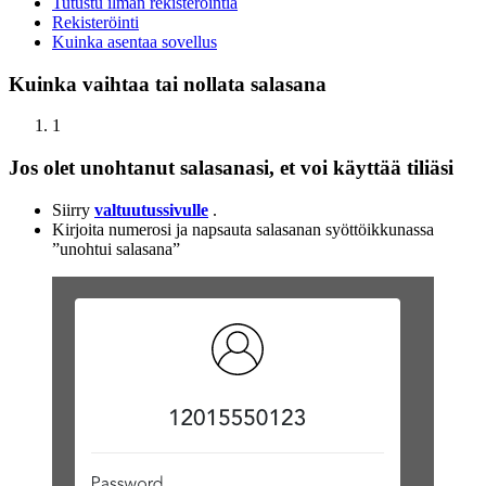
Tutustu ilman rekisteröintiä
Rekisteröinti
Kuinka asentaa sovellus
Kuinka vaihtaa tai nollata salasana
1
Jos olet unohtanut salasanasi, et voi käyttää tiliäsi
Siirry
valtuutussivulle
.
Kirjoita numerosi ja napsauta salasanan syöttöikkunassa
”unohtui salasana”