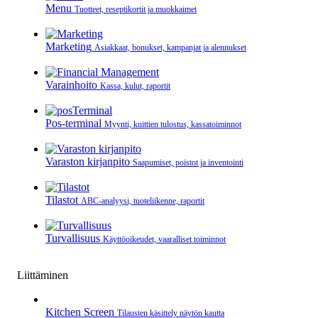
Menu
Tuotteet, reseptikortit ja muokkaimet
Marketing
Asiakkaat, bonukset, kampanjat ja alennukset
Varainhoito
Kassa, kulut, raportit
Pos-terminal
Myynti, kuittien tulostus, kassatoiminnot
Varaston kirjanpito
Saapumiset, poistot ja inventointi
Tilastot
ABC-analyysi, tuoteliikenne, raportit
Turvallisuus
Käyttöoikeudet, vaaralliset toiminnot
Liittäminen
Kitchen Screen
Tilausten käsittely näytön kautta