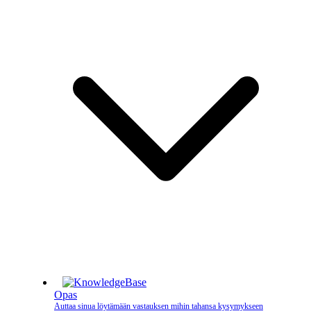
Opas
Auttaa sinua löytämään vastauksen mihin tahansa kysymykseen