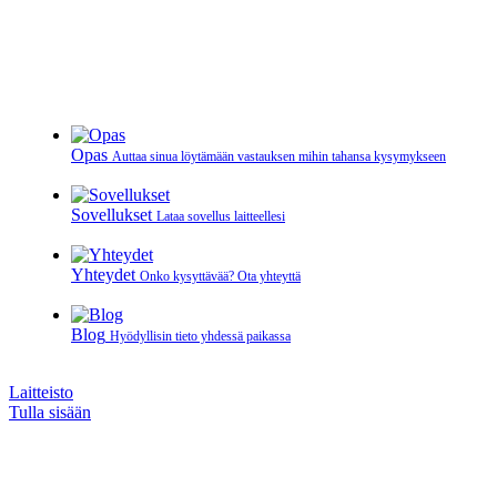
Opas
Auttaa sinua löytämään vastauksen mihin tahansa kysymykseen
Sovellukset
Lataa sovellus laitteellesi
Yhteydet
Onko kysyttävää? Ota yhteyttä
Blog
Hyödyllisin tieto yhdessä paikassa
Laitteisto
Tulla sisään