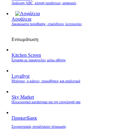
Ανάλυση ABC, κίνηση προϊόντων, αναφορές
Ασφάλεια
Δικαιώματα πρόσβασης, επικίνδυνες λειτουργίες
Ενσωμάτωση
Kitchen Screen
Εργασία με παραγγελίες μέσω οθόνης
Loyallyst
Μπόνους, e‑κάρτες, προωθήσεις και αναλυτικά
Sky Market
Ηλεκτρονικό κατάστημα για την επιχείρησή σας
ПриватБанк
Συγχρονισμός συναλλαγών πληρωμής