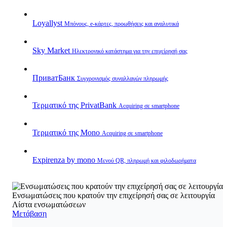
Loyallyst
Μπόνους, e‑κάρτες, προωθήσεις και αναλυτικά
Sky Market
Ηλεκτρονικό κατάστημα για την επιχείρησή σας
ПриватБанк
Συγχρονισμός συναλλαγών πληρωμής
Τερματικό της PrivatBank
Acquiring σε smartphone
Τερματικό της Mono
Acquiring σε smartphone
Expirenza by mono
Μενού QR, πληρωμή και φιλοδωρήματα
Ενσωματώσεις που κρατούν την επιχείρησή σας σε λειτουργία
Λίστα ενσωματώσεων
Μετάβαση