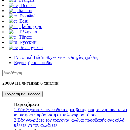
Français
Deutsch
Italiano
Română
Eesti
ქართული
Ελληνικά
Türkçe
Русский
Беларуская
Γνωσιακή Βάση Skyservice | Οδηγίες χρήσης
Εγγραφή και είσοδος
20009 На читання: 6 хвилин
Εγγραφή και είσοδος
Περιεχόμενο
1
Εάν ξεχάσατε τον κωδικό πρόσβασής σας, δεν μπορείτε να
αποκτήσετε πρόσβαση στον λογαριασμό σας
2
Εάν γνωρίζετε τον τρέχοντα κωδικό πρόσβασής σας αλλά
θέλετε να τον αλλάξετε