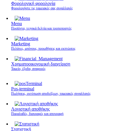
Φορολογική φορολογία
Φορολογήστε τις ταμειακές σας συναλλαγές
Menu
Προϊόντα, τεχνικά δελτία και τροποποιητές
Marketing
Πελάτες, μπόνους, προωθήσεις και εκπτώσεις
Χρηματοοικονομική διαχείριση
Ταμείο, έξοδα, αναφορές
Pos-terminal
Πωλήσεις, εκτύπωση αποδείξεων, ταμειακές συναλλαγές
Λογιστική αποθήκης
Παραλαβές, διαγραφές και απογραφή
Στατιστική