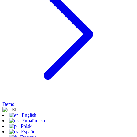
Demo
Εl
English
Українська
Polski
Español