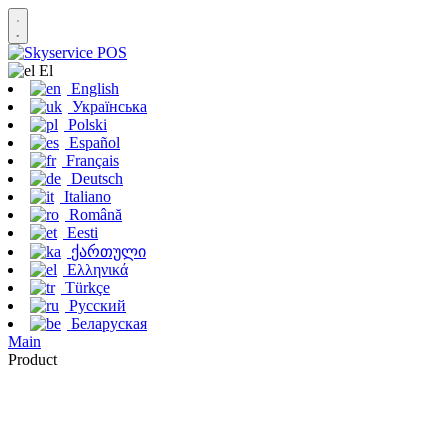
Εl
English
Українська
Polski
Español
Français
Deutsch
Italiano
Română
Eesti
ქართული
Ελληνικά
Türkçe
Русский
Беларуская
Main
Product