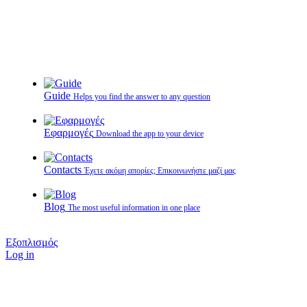
Guide
Helps you find the answer to any question
Εφαρμογές
Download the app to your device
Contacts
Έχετε ακόμη απορίες; Επικοινωνήστε μαζί μας
Blog
The most useful information in one place
Εξοπλισμός
Log in