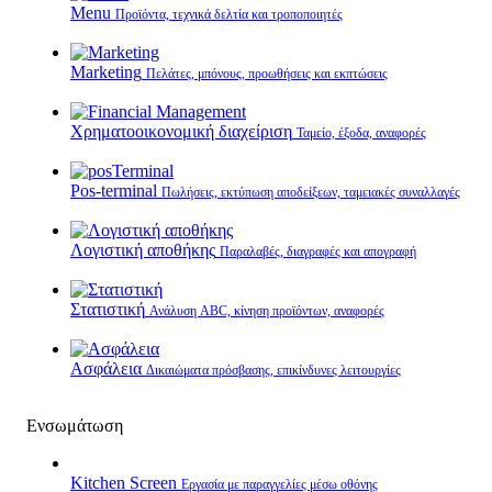
Menu
Προϊόντα, τεχνικά δελτία και τροποποιητές
Marketing
Πελάτες, μπόνους, προωθήσεις και εκπτώσεις
Χρηματοοικονομική διαχείριση
Ταμείο, έξοδα, αναφορές
Pos-terminal
Πωλήσεις, εκτύπωση αποδείξεων, ταμειακές συναλλαγές
Λογιστική αποθήκης
Παραλαβές, διαγραφές και απογραφή
Στατιστική
Ανάλυση ABC, κίνηση προϊόντων, αναφορές
Ασφάλεια
Δικαιώματα πρόσβασης, επικίνδυνες λειτουργίες
Ενσωμάτωση
Kitchen Screen
Εργασία με παραγγελίες μέσω οθόνης