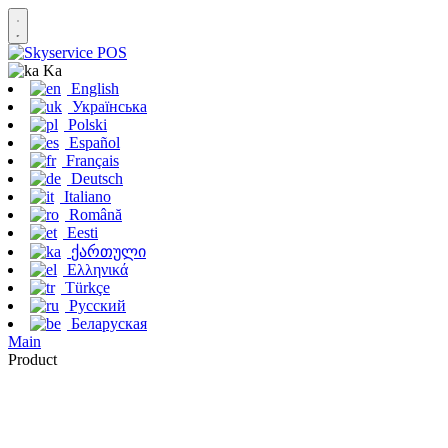
Ka
English
Українська
Polski
Español
Français
Deutsch
Italiano
Română
Eesti
ქართული
Ελληνικά
Türkçe
Русский
Беларуская
Main
Product