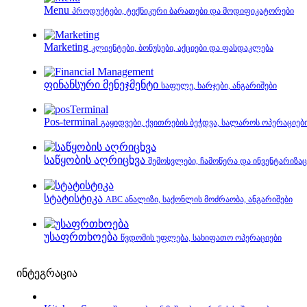
Menu
პროდუქტები, ტექნიკური ბარათები და მოდიფიკატორები
Marketing
კლიენტები, ბონუსები, აქციები და ფასდაკლება
ფინანსური მენეჯმენტი
საფულე, ხარჯები, ანგარიშები
Pos-terminal
გაყიდვები, ქვითრების ბეჭდვა, სალაროს ოპერაციებ
საწყობის აღრიცხვა
შემოსვლები, ჩამოწერა და ინვენტარიზაც
სტატისტიკა
ABC ანალიზი, საქონლის მოძრაობა, ანგარიშები
უსაფრთხოება
წვდომის უფლება, სახიფათო ოპერაციები
ინტეგრაცია