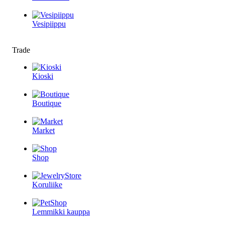
Vesipiippu
Trade
Kioski
Boutique
Market
Shop
Koruliike
Lemmikki kauppa