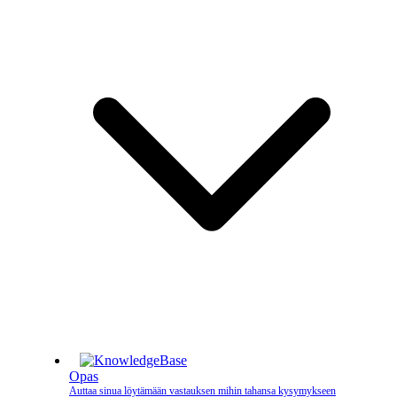
Opas
Auttaa sinua löytämään vastauksen mihin tahansa kysymykseen