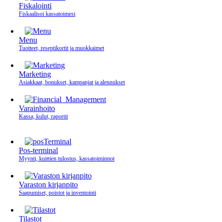
Fiskalointi
Fiskaalisoi kassatoimesi
Menu
Tuotteet, reseptikortit ja muokkaimet
Marketing
Asiakkaat, bonukset, kampanjat ja alennukset
Varainhoito
Kassa, kulut, raportit
Pos-terminal
Myynti, kuittien tulostus, kassatoiminnot
Varaston kirjanpito
Saapumiset, poistot ja inventointi
Tilastot