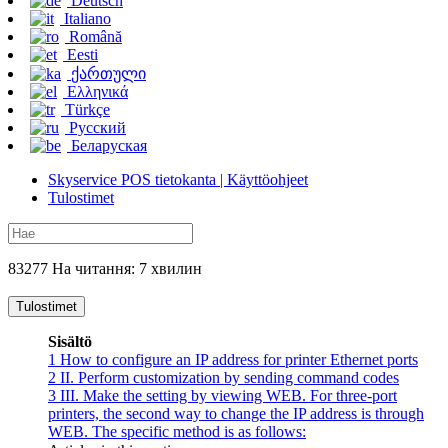
Deutsch
Italiano
Română
Eesti
ქართული
Ελληνικά
Türkçe
Русский
Беларуская
Skyservice POS tietokanta | Käyttöohjeet
Tulostimet
83277 На читання: 7 хвилин
Tulostimet
Sisältö
1
How to configure an IP address for printer Ethernet ports
2
II. Perform customization by sending command codes
3
III. Make the setting by viewing WEB. For three-port
printers, the second way to change the IP address is through
WEB. The specific method is as follows: