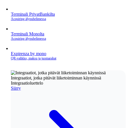
Terminali PrivatBankilta
Acquiring älypuhelimessa
Terminali Monolta
Acquiring älypuhelimessa
Expirenza by mono
QR‑valikko, maksu ja juomarahat
Integraatiot, jotka pitävät liiketoiminnan käynnissä
Integraatioluettelo
Siirry