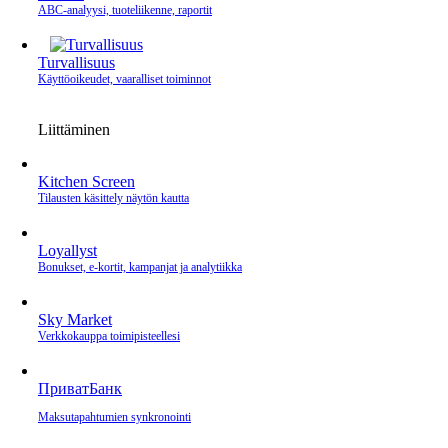
ABC-analyysi, tuoteliikenne, raportit
Turvallisuus
Käyttöoikeudet, vaaralliset toiminnot
Liittäminen
Kitchen Screen
Tilausten käsittely näytön kautta
Loyallyst
Bonukset, e‑kortit, kampanjat ja analytiikka
Sky Market
Verkkokauppa toimipisteellesi
ПриватБанк
Maksutapahtumien synkronointi