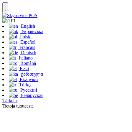
FI
English
Українська
Polski
Español
Français
Deutsch
Italiano
Română
Eesti
ქართული
Ελληνικά
Türkçe
Русский
Беларуская
Tärkein
Tietoja tuotteesta