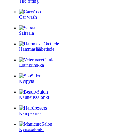
Tire fitting
Car wash
Sairaala
Hammaslääketiede
Eläinklinikka
Kylpylä
Kauneussalonki
Kampaamo
Kynsisalonki