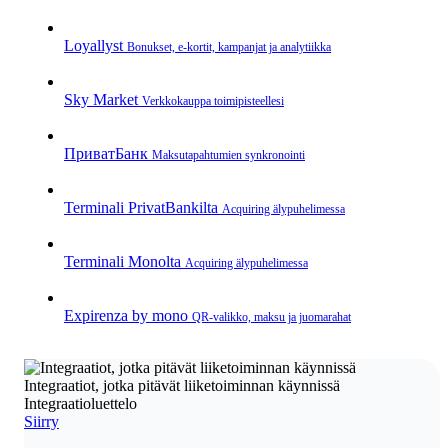
Loyallyst
Bonukset, e‑kortit, kampanjat ja analytiikka
Sky Market
Verkkokauppa toimipisteellesi
ПриватБанк
Maksutapahtumien synkronointi
Terminali PrivatBankilta
Acquiring älypuhelimessa
Terminali Monolta
Acquiring älypuhelimessa
Expirenza by mono
QR‑valikko, maksu ja juomarahat
Integraatiot, jotka pitävät liiketoiminnan käynnissä
Integraatioluettelo
Siirry