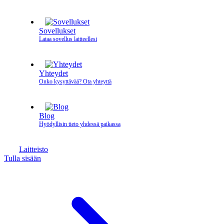
Sovellukset
Lataa sovellus laitteellesi
Yhteydet
Onko kysyttävää? Ota yhteyttä
Blog
Hyödyllisin tieto yhdessä paikassa
Laitteisto
Tulla sisään