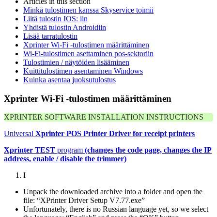
Articles in this section
Minkä tulostimen kanssa Skyservice toimii
Liitä tulostin IOS: iin
Yhdistä tulostin Androidiin
Lisää tarratulostin
Xprinter Wi-Fi -tulostimen määrittäminen
Wi-Fi-tulostimen asettaminen pos-sektoriin
Tulostimien / näytöiden lisääminen
Kuittitulostimen asentaminen Windows
Kuinka asentaa juoksutulostus
Xprinter Wi-Fi -tulostimen määrittäminen
XPRINTER SOFTWARE INSTALLATION INSTRUCTIONS
Universal
Xprinter POS Printer Driver for receipt printers
Xprinter TEST
program
(changes the code page, changes the IP
address, enable / disable the trimmer)
I
Unpack the downloaded archive into a folder and open the
file: “XPrinter Driver Setup V7.77.exe”
Unfortunately, there is no Russian language yet, so we select