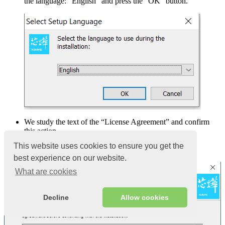
the language: “English” and press the “OK” button.
We study the text of the “License Agreement” and confirm
this action.
To do this, select the checkbox next to “I accept the
This website uses cookies to ensure you get the
agreement” and click the “Next” button
best experience on our website.
What are cookies
Decline
Allow cookies