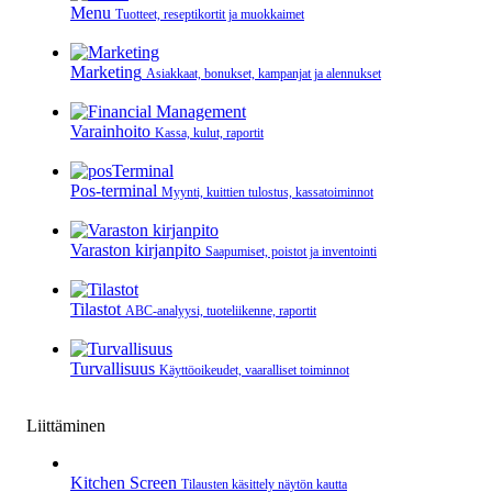
Menu
Tuotteet, reseptikortit ja muokkaimet
Marketing
Asiakkaat, bonukset, kampanjat ja alennukset
Varainhoito
Kassa, kulut, raportit
Pos-terminal
Myynti, kuittien tulostus, kassatoiminnot
Varaston kirjanpito
Saapumiset, poistot ja inventointi
Tilastot
ABC-analyysi, tuoteliikenne, raportit
Turvallisuus
Käyttöoikeudet, vaaralliset toiminnot
Liittäminen
Kitchen Screen
Tilausten käsittely näytön kautta