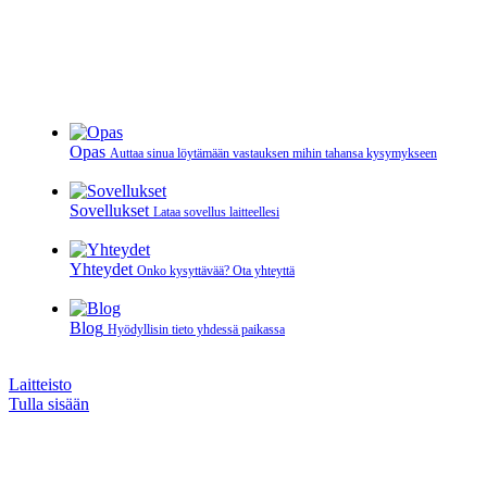
Opas
Auttaa sinua löytämään vastauksen mihin tahansa kysymykseen
Sovellukset
Lataa sovellus laitteellesi
Yhteydet
Onko kysyttävää? Ota yhteyttä
Blog
Hyödyllisin tieto yhdessä paikassa
Laitteisto
Tulla sisään