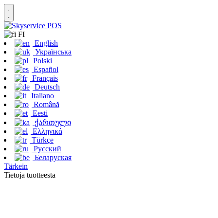
FI
English
Українська
Polski
Español
Français
Deutsch
Italiano
Română
Eesti
ქართული
Ελληνικά
Türkçe
Русский
Беларуская
Tärkein
Tietoja tuotteesta