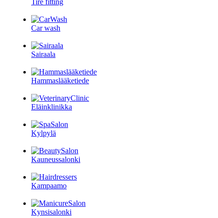
Tire fitting
Car wash
Sairaala
Hammaslääketiede
Eläinklinikka
Kylpylä
Kauneussalonki
Kampaamo
Kynsisalonki