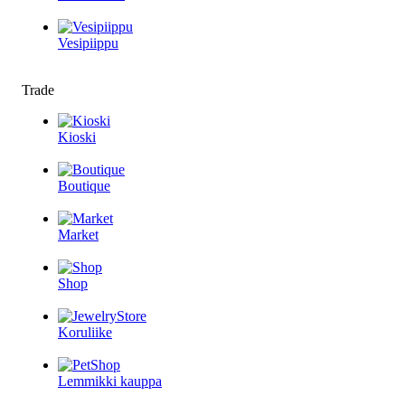
Vesipiippu
Trade
Kioski
Boutique
Market
Shop
Koruliike
Lemmikki kauppa