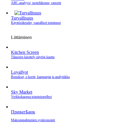
ABC-analyysi, tuoteliikenne, raportit
Turvallisuus
Käyttöoikeudet, vaaralliset toiminnot
Liittäminen
Kitchen Screen
Tilausten käsittely näytön kautta
Loyallyst
Bonukset, e‑kortit, kampanjat ja analytiikka
Sky Market
Verkkokauppa toimipisteellesi
ПриватБанк
Maksutapahtumien synkronointi