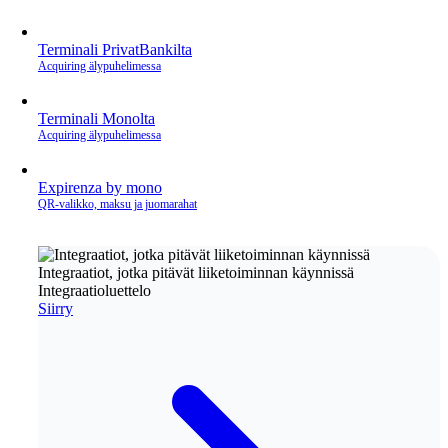
Terminali PrivatBankilta
Acquiring älypuhelimessa
Terminali Monolta
Acquiring älypuhelimessa
Expirenza by mono
QR‑valikko, maksu ja juomarahat
Integraatiot, jotka pitävät liiketoiminnan käynnissä
Integraatioluettelo
Siirry