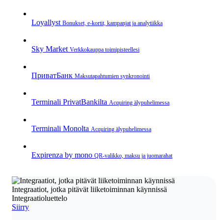
Loyallyst
Bonukset, e‑kortit, kampanjat ja analytiikka
Sky Market
Verkkokauppa toimipisteellesi
ПриватБанк
Maksutapahtumien synkronointi
Terminali PrivatBankilta
Acquiring älypuhelimessa
Terminali Monolta
Acquiring älypuhelimessa
Expirenza by mono
QR‑valikko, maksu ja juomarahat
Integraatiot, jotka pitävät liiketoiminnan käynnissä
Integraatioluettelo
Siirry