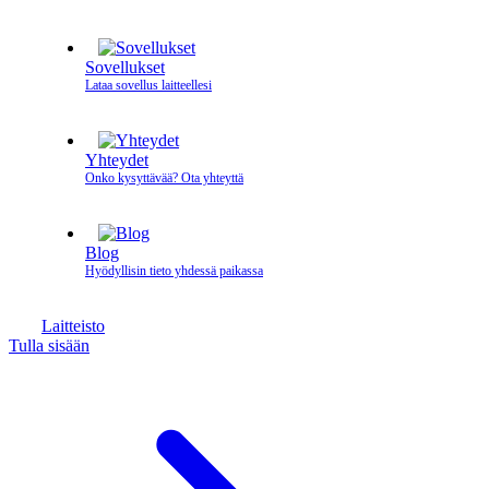
Sovellukset
Lataa sovellus laitteellesi
Yhteydet
Onko kysyttävää? Ota yhteyttä
Blog
Hyödyllisin tieto yhdessä paikassa
Laitteisto
Tulla sisään