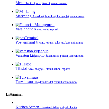
Menu
Tuotteet, reseptikortit ja muokkaimet
Marketing
Asiakkaat, bonukset, kampanjat ja alennukset
Varainhoito
Kassa, kulut, raportit
Pos-terminal
Myynti, kuittien tulostus, kassatoiminnot
Varaston kirjanpito
Saapumiset, poistot ja inventointi
Tilastot
ABC-analyysi, tuoteliikenne, raportit
Turvallisuus
Käyttöoikeudet, vaaralliset toiminnot
Liittäminen
Kitchen Screen
Tilausten käsittely näytön kautta