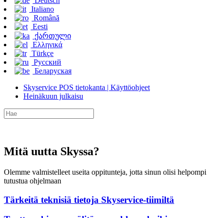
Deutsch
Italiano
Română
Eesti
ქართული
Ελληνικά
Türkçe
Русский
Беларуская
Skyservice POS tietokanta | Käyttöohjeet
Heinäkuun julkaisu
Mitä uutta Skyssa?
Olemme valmistelleet useita oppitunteja, jotta sinun olisi helpompi
tutustua ohjelmaan
Tärkeitä teknisiä tietoja Skyservice-tiimiltä