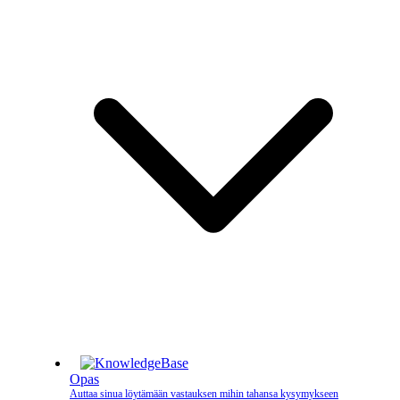
Opas
Auttaa sinua löytämään vastauksen mihin tahansa kysymykseen