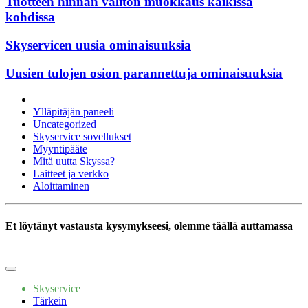
Tuotteen hinnan välitön muokkaus kaikissa
kohdissa
Skyservicen uusia ominaisuuksia
Uusien tulojen osion parannettuja ominaisuuksia
Ylläpitäjän paneeli
Uncategorized
Skyservice sovellukset
Myyntipääte
Mitä uutta Skyssa?
Laitteet ja verkko
Aloittaminen
Et löytänyt vastausta kysymykseesi, olemme täällä auttamassa
Kirjoittakaa meille
Skyservice
Tärkein