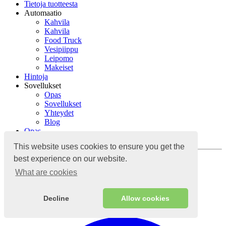
Tietoja tuotteesta
Automaatio
Kahvila
Kahvila
Food Truck
Vesipiippu
Leipomo
Makeiset
Hintoja
Sovellukset
Opas
Sovellukset
Yhteydet
Blog
Opas
Yhteydet
This website uses cookies to ensure you get the
Kirjaudu sisään
best experience on our website.
What are cookies
Pilvipohjainen kirjanpitojärjestelmä
Decline
Allow cookies