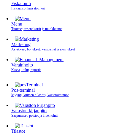
Fiskalointi
Fiskaalisoi kassatoimesi
Menu
Tuotteet, reseptikortit ja muokkaimet
Marketing
Asiakkaat, bonukset, kampanjat ja alennukset
Varainhoito
Kassa, kulut, raportit
Pos-terminal
Myynti, kuittien tulostus, kassatoiminnot
Varaston kirjanpito
Saapumiset, poistot ja inventointi
Tilastot