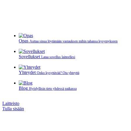
Opas
Auttaa sinua löytämään vastauksen mihin tahansa kysymykseen
Sovellukset
Lataa sovellus laitteellesi
Yhteydet
Onko kysyttävää? Ota yhteyttä
Blog
Hyödyllisin tieto yhdessä paikassa
Laitteisto
Tulla sisään