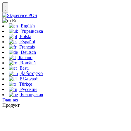
Ru
English
Українська
Polski
Español
Français
Deutsch
Italiano
Română
Eesti
ქართული
Ελληνικά
Türkçe
Русский
Беларуская
Главная
Продукт