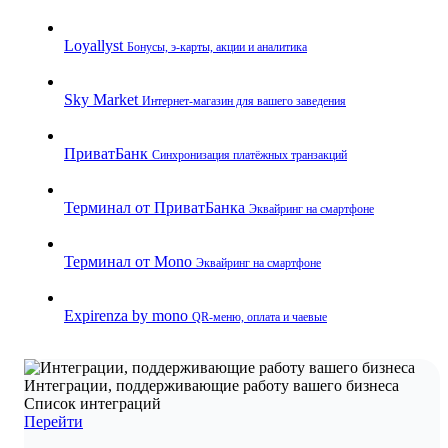
Loyallyst
Бонусы, э‑карты, акции и аналитика
Sky Market
Интернет‑магазин для вашего заведения
ПриватБанк
Синхронизация платёжных транзакций
Терминал от ПриватБанка
Эквайринг на смартфоне
Терминал от Mono
Эквайринг на смартфоне
Expirenza by mono
QR‑меню, оплата и чаевые
Интеграции, поддерживающие работу вашего бизнеса
Список интеграций
Перейти