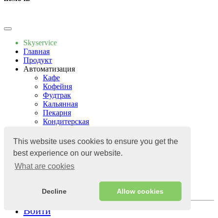
Напишите нам
Skyservice
Главная
Продукт
Автоматизация
Кафе
Кофейня
Фудтрак
Кальянная
Пекарня
Кондитерская
Цены
Приложения
This website uses cookies to ensure you get the
База знаний
best experience on our website.
Приложения
Контакты
What are cookies
Блог
База знаний
Контакты
Decline
Allow cookies
Войти