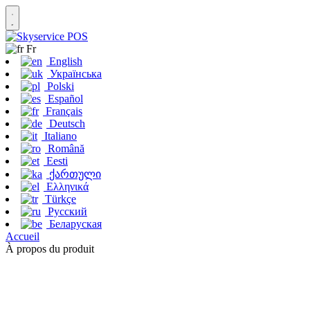
Fr
English
Українська
Polski
Español
Français
Deutsch
Italiano
Română
Eesti
ქართული
Ελληνικά
Türkçe
Русский
Беларуская
Accueil
À propos du produit