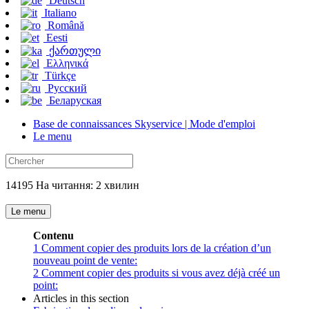
Deutsch
Italiano
Română
Eesti
ქართული
Ελληνικά
Türkçe
Русский
Беларуская
Base de connaissances Skyservice | Mode d'emploi
Le menu
14195 На читання: 2 хвилин
Le menu
Contenu
1
Comment copier des produits lors de la création d’un
nouveau point de vente:
2
Comment copier des produits si vous avez déjà créé un
point:
Articles in this section