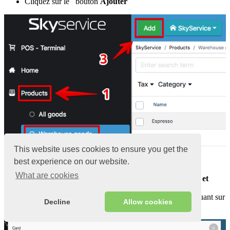
Cliquez sur le bouton
Ajouter
This website uses cookies to ensure you get the
best experience on our website.
What are cookies
Entrez le
nom du
produit, sélectionnez la
catégorie et
l’atelier
Si nécessaire, sélectionnez l’icône du produit – en cliquant sur
Decline
Allow cookies
«
Télécharger une photo
«