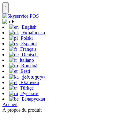
Fr
English
Українська
Polski
Español
Français
Deutsch
Italiano
Română
Eesti
ქართული
Ελληνικά
Türkçe
Русский
Беларуская
Accueil
À propos du produit