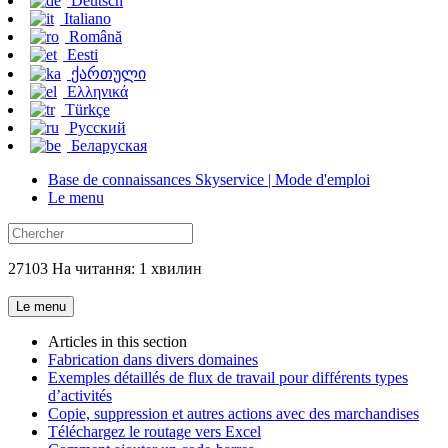
Deutsch
Italiano
Română
Eesti
ქართული
Ελληνικά
Türkçe
Русский
Беларуская
Base de connaissances Skyservice | Mode d'emploi
Le menu
27103 На читання: 1 хвилин
Le menu
Articles in this section
Fabrication dans divers domaines
Exemples détaillés de flux de travail pour différents types
d’activités
Copie, suppression et autres actions avec des marchandises
Téléchargez le routage vers Excel