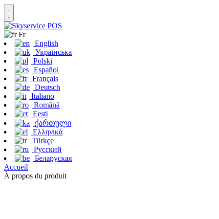
Fr
English
Українська
Polski
Español
Français
Deutsch
Italiano
Română
Eesti
ქართული
Ελληνικά
Türkçe
Русский
Беларуская
Accueil
À propos du produit