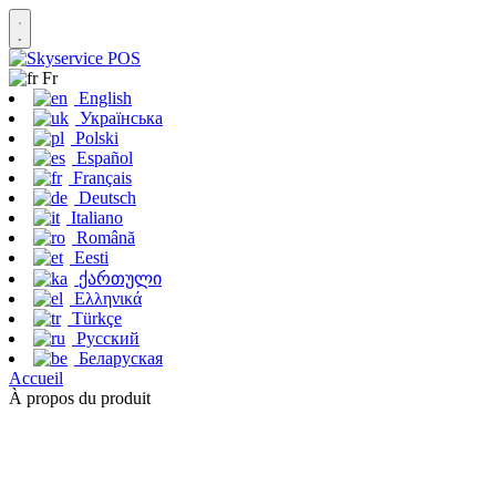
Fr
English
Українська
Polski
Español
Français
Deutsch
Italiano
Română
Eesti
ქართული
Ελληνικά
Türkçe
Русский
Беларуская
Accueil
À propos du produit