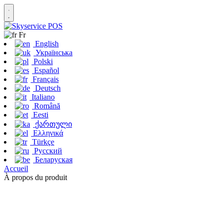
Fr
English
Українська
Polski
Español
Français
Deutsch
Italiano
Română
Eesti
ქართული
Ελληνικά
Türkçe
Русский
Беларуская
Accueil
À propos du produit