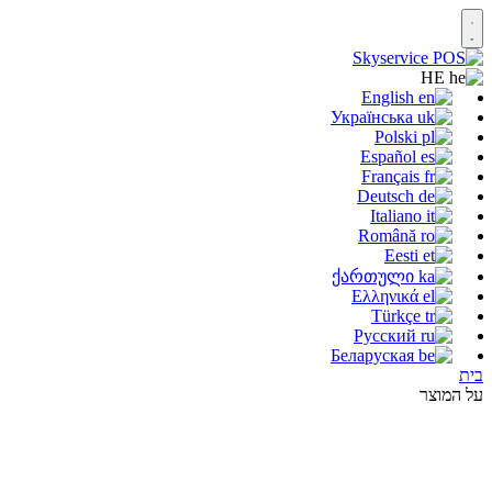
HE
English
Українська
Polski
Español
Français
Deutsch
Italiano
Română
Eesti
ქართული
Ελληνικά
Türkçe
Русский
Беларуская
בית
על המוצר