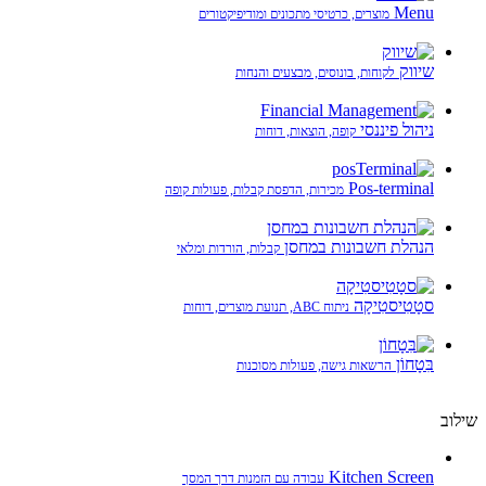
Menu
מוצרים, כרטיסי מתכונים ומודיפיקטורים
שיווק
לקוחות, בונוסים, מבצעים והנחות
ניהול פיננסי
קופה, הוצאות, דוחות
Pos-terminal
מכירות, הדפסת קבלות, פעולות קופה
הנהלת חשבונות במחסן
קבלות, הורדות ומלאי
סטָטִיסטִיקָה
ניתוח ABC, תנועת מוצרים, דוחות
בִּטָחוֹן
הרשאות גישה, פעולות מסוכנות
שילוב
Kitchen Screen
עבודה עם הזמנות דרך המסך