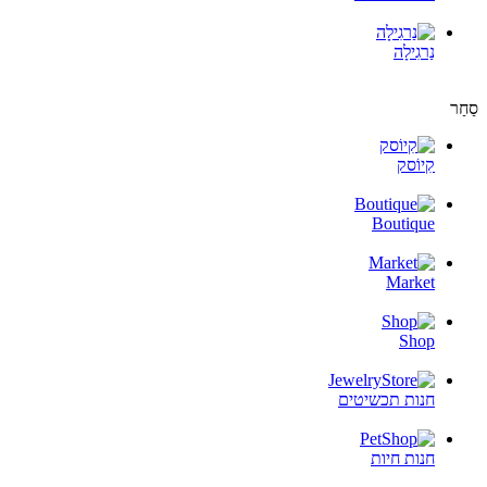
נַרגִילָה
סַחַר
קִיוֹסק
Boutique
Market
Shop
חנות תכשיטים
חנות חיות