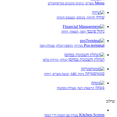
Menu
מוצרים, כרטיסי מתכונים ומודיפיקטורים
שיווק
לקוחות, בונוסים, מבצעים והנחות
ניהול פיננסי
קופה, הוצאות, דוחות
Pos-terminal
מכירות, הדפסת קבלות, פעולות קופה
הנהלת חשבונות במחסן
קבלות, הורדות ומלאי
סטָטִיסטִיקָה
ניתוח ABC, תנועת מוצרים, דוחות
בִּטָחוֹן
הרשאות גישה, פעולות מסוכנות
שילוב
Kitchen Screen
עבודה עם הזמנות דרך המסך