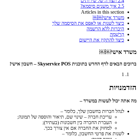
2.4
תצורה של שירותים
2.5
איך משנים סיסמא?
Articles in this section
משרד אישי￼￼
כיצד לשנות או לאפס את הסיסמה שלך
היכרות ללא הרשמה
הַרשָׁמָה
כיצד להתקין את היישום
משרד אישי￼￼
ברוכים הבאים לדף החדש בתוכנית Skyservice POS – חשבון אישי!
1
הזדמנויות
מה אתה יכול לעשות במשרד –
לנהל חברות בחשבון שלך, כלומר –
עריכת חברה – שינוי שם, תיאור והוספה של תמונה;
העברת החברה בין חשבונות (בעתיד);
למחוק את החברה אם אין צורך בכך.
לשנות את פרטי החשבון, כלומר –