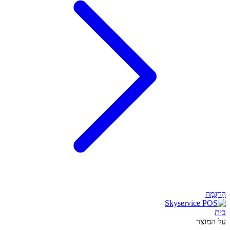
הַדגָמָה
בית
על המוצר