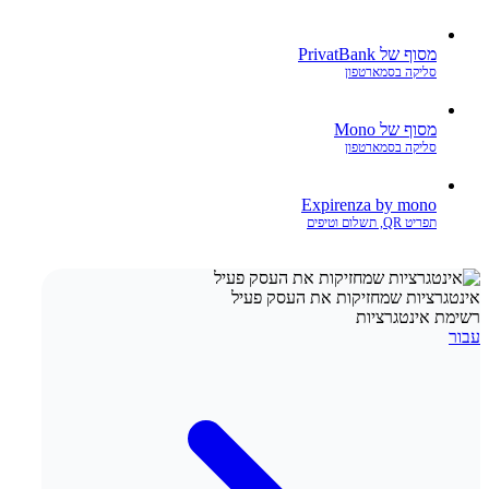
מסוף של PrivatBank
סליקה בסמארטפון
מסוף של Mono
סליקה בסמארטפון
Expirenza by mono
תפריט QR, תשלום וטיפים
אינטגרציות שמחזיקות את העסק פעיל
רשימת אינטגרציות
עבור