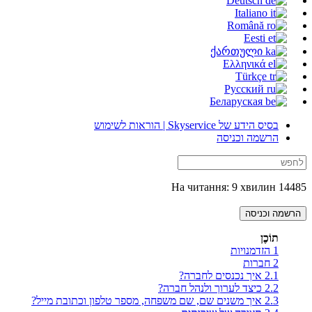
Deutsch
Italiano
Română
Eesti
ქართული
Ελληνικά
Türkçe
Русский
Беларуская
בסיס הידע של Skyservice | הוראות לשימוש
הרשמה וכניסה
14485 На читання: 9 хвилин
הרשמה וכניסה
תוֹכֶן
1
הזדמנויות
2
חברות
2.1
איך נכנסים לחברה?
2.2
כיצד לערוך ולנהל חברה?
2.3
איך משנים שם, שם משפחה, מספר טלפון וכתובת מייל?