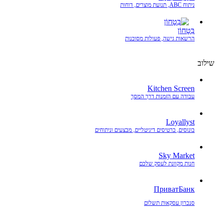
ניתוח ABC, תנועת מוצרים, דוחות
בִּטָחוֹן
הרשאות גישה, פעולות מסוכנות
שילוב
Kitchen Screen
עבודה עם הזמנות דרך המסך
Loyallyst
בונוסים, כרטיסים דיגיטליים, מבצעים וניתוחים
Sky Market
חנות מקוונת לעסק שלכם
ПриватБанк
סנכרון עסקאות תשלום