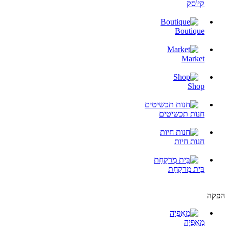
קִיוֹסק
Boutique
Market
Shop
חנות תכשיטים
חנות חיות
בֵּית מִרקַחַת
הפקה
מַאֲפִיָה