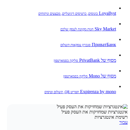
Loyallyst
בונוסים, כרטיסים דיגיטליים, מבצעים וניתוחים
Sky Market
חנות מקוונת לעסק שלכם
ПриватБанк
סנכרון עסקאות תשלום
מסוף של PrivatBank
סליקה בסמארטפון
מסוף של Mono
סליקה בסמארטפון
Expirenza by mono
תפריט QR, תשלום וטיפים
אינטגרציות שמחזיקות את העסק פעיל
רשימת אינטגרציות
עבור