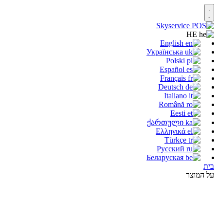
HE
English
Українська
Polski
Español
Français
Deutsch
Italiano
Română
Eesti
ქართული
Ελληνικά
Türkçe
Русский
Беларуская
בית
על המוצר