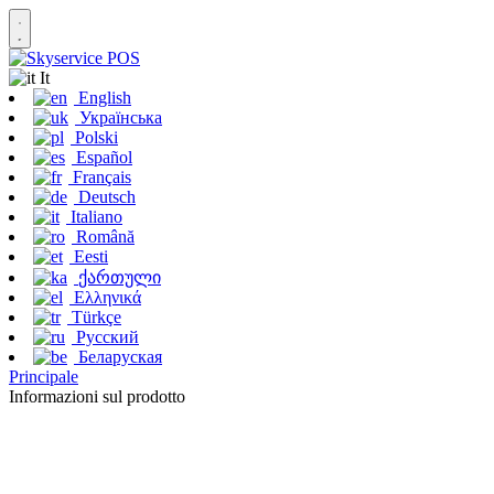
It
English
Українська
Polski
Español
Français
Deutsch
Italiano
Română
Eesti
ქართული
Ελληνικά
Türkçe
Русский
Беларуская
Principale
Informazioni sul prodotto