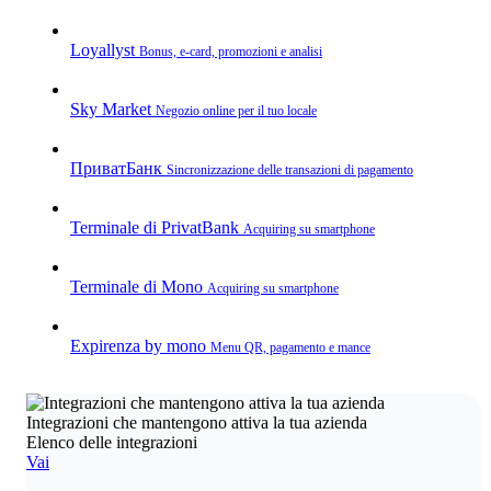
Loyallyst
Bonus, e‑card, promozioni e analisi
Sky Market
Negozio online per il tuo locale
ПриватБанк
Sincronizzazione delle transazioni di pagamento
Terminale di PrivatBank
Acquiring su smartphone
Terminale di Mono
Acquiring su smartphone
Expirenza by mono
Menu QR, pagamento e mance
Integrazioni che mantengono attiva la tua azienda
Elenco delle integrazioni
Vai