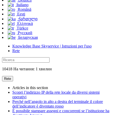
Deutsch
Italiano
Română
Eesti
ქართული
Ελληνικά
Türkçe
Русский
Беларуская
Knowledge Base Skyservice | Istruzioni per l'uso
Rete
10418 На читання: 1 хвилин
Rete
Articles in this section
Scopri l’indirizzo IP della rete locale da diversi sistemi
operativi
Perché nell’angolo in alto a destra del terminale il colore
dell’indicatore è diventato rosso
È possibile stampare assegni e concorrenti se l’istituzione ha