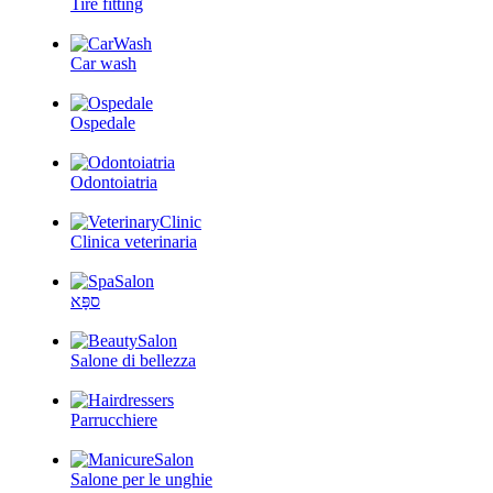
Tire fitting
Car wash
Ospedale
Odontoiatria
Clinica veterinaria
ספָּא
Salone di bellezza
Parrucchiere
Salone per le unghie