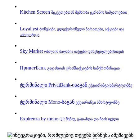
Kitchen Screen
შეკვეთებთან მუშაობა ეკრანის საშუალებით
Loyallyst
ბონუსები, ელექტრონული ბარათები, აქციები და
ანალიტიკა
Sky Market
ონლაინ მაღაზია თქვენი დაწესებულებისთვის
ПриватБанк
გადახდის ტრანზაქციების სინქრონიზაცია
ტერმინალი PrivatBank‑ისაგან
ექვაირინგი სმარტფონზე
ტერმინალი Mono‑საგან
ექვაირინგი სმარტფონზე
Expirenza by mono
QR მენიუ, გადახდა და ჩაის ფული