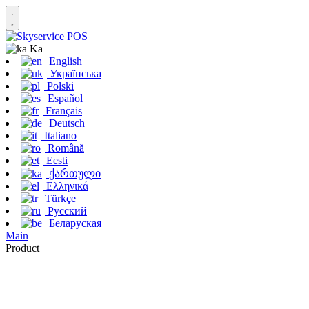
Ka
English
Українська
Polski
Español
Français
Deutsch
Italiano
Română
Eesti
ქართული
Ελληνικά
Türkçe
Русский
Беларуская
Main
Product