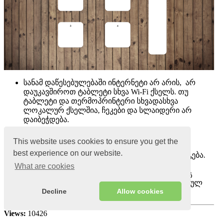
სანამ დაწესებულებაში ინტერნეტი არ არის, არ
დაუკავშიროთ ტაბლეტი სხვა Wi-Fi ქსელს. თუ
ტაბლეტი და თერმოპრინტერი სხვადასხვა
ლოკალურ ქსელშია, ჩეკები და სლაიდერი არ
დაიბეჭდება.
იმისათვის, რომ არ დაკარგოთ გაყიდვების
This website uses cookies to ensure you get the
მონაცემები, არ გაასუფთავოთ ქეში და არ
best experience on our website.
წაშალოთ აპლიკაცია, სანამ კავშირი არ აღდგება.
ყველა შეკვეთა ინახება ტერმინალზე და
What are cookies
დაწესებულებაში ინტერნეტის ჩართვის შემდეგ
ავტომატურად სინქრონიზდება ადმინისტრაციულ
Decline
Allow cookies
პანელთან.
Views:
10426