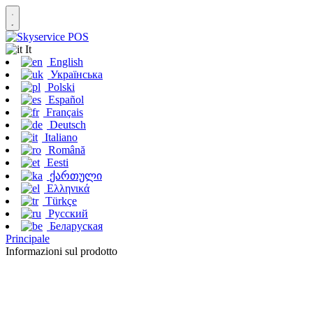
It
English
Українська
Polski
Español
Français
Deutsch
Italiano
Română
Eesti
ქართული
Ελληνικά
Türkçe
Русский
Беларуская
Principale
Informazioni sul prodotto