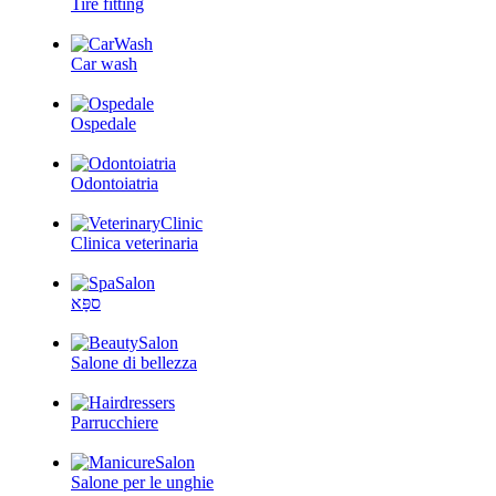
Tire fitting
Car wash
Ospedale
Odontoiatria
Clinica veterinaria
ספָּא
Salone di bellezza
Parrucchiere
Salone per le unghie