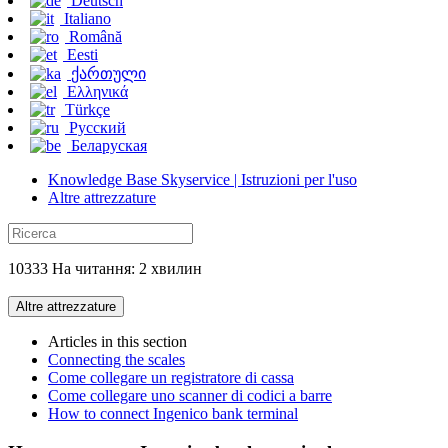
Deutsch
Italiano
Română
Eesti
ქართული
Ελληνικά
Türkçe
Русский
Беларуская
Knowledge Base Skyservice | Istruzioni per l'uso
Altre attrezzature
10333 На читання: 2 хвилин
Altre attrezzature
Articles in this section
Connecting the scales
Come collegare un registratore di cassa
Come collegare uno scanner di codici a barre
How to connect Ingenico bank terminal