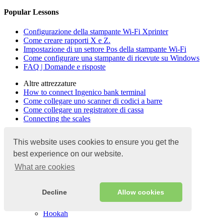
Popular Lessons
Configurazione della stampante Wi-Fi Xprinter
Come creare rapporti X e Z.
Impostazione di un settore Pos della stampante Wi-Fi
Come configurare una stampante di ricevute su Windows
FAQ | Domande e risposte
Altre attrezzature
How to connect Ingenico bank terminal
Come collegare uno scanner di codici a barre
Come collegare un registratore di cassa
Connecting the scales
This website uses cookies to ensure you get the
Skyservice
best experience on our website.
Principale
What are cookies
Informazioni sul prodotto
Automazione
Un caffè
Decline
Allow cookies
Caffè
Food Truck
Hookah