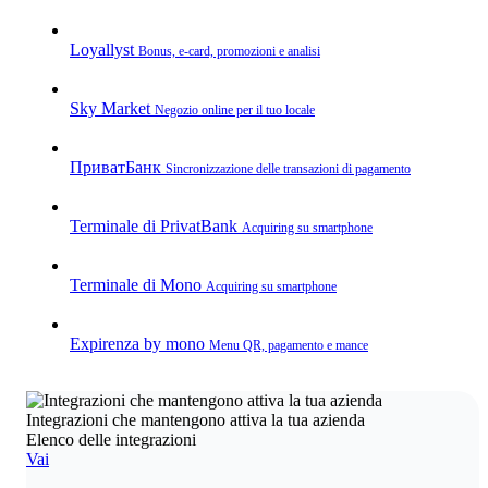
Loyallyst
Bonus, e‑card, promozioni e analisi
Sky Market
Negozio online per il tuo locale
ПриватБанк
Sincronizzazione delle transazioni di pagamento
Terminale di PrivatBank
Acquiring su smartphone
Terminale di Mono
Acquiring su smartphone
Expirenza by mono
Menu QR, pagamento e mance
Integrazioni che mantengono attiva la tua azienda
Elenco delle integrazioni
Vai