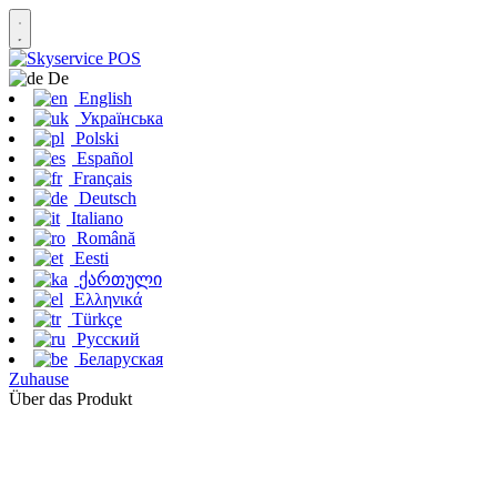
De
English
Українська
Polski
Español
Français
Deutsch
Italiano
Română
Eesti
ქართული
Ελληνικά
Türkçe
Русский
Беларуская
Zuhause
Über das Produkt