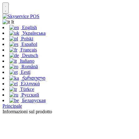
It
English
Українська
Polski
Español
Français
Deutsch
Italiano
Română
Eesti
ქართული
Ελληνικά
Türkçe
Русский
Беларуская
Principale
Informazioni sul prodotto