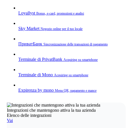
Loyallyst
Bonus, e‑card, promozioni e analisi
Sky Market
Negozio online per il tuo locale
ПриватБанк
Sincronizzazione delle transazioni di pagamento
Terminale di PrivatBank
Acquiring su smartphone
Terminale di Mono
Acquiring su smartphone
Expirenza by mono
Menu QR, pagamento e mance
Integrazioni che mantengono attiva la tua azienda
Elenco delle integrazioni
Vai