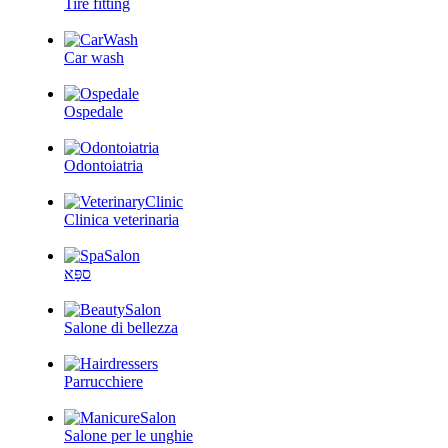
Tire fitting
Car wash
Ospedale
Odontoiatria
Clinica veterinaria
ספָּא
Salone di bellezza
Parrucchiere
Salone per le unghie