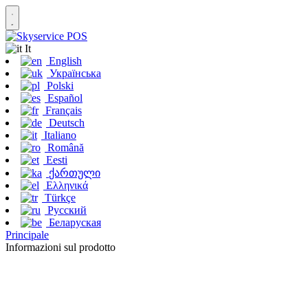
It
English
Українська
Polski
Español
Français
Deutsch
Italiano
Română
Eesti
ქართული
Ελληνικά
Türkçe
Русский
Беларуская
Principale
Informazioni sul prodotto