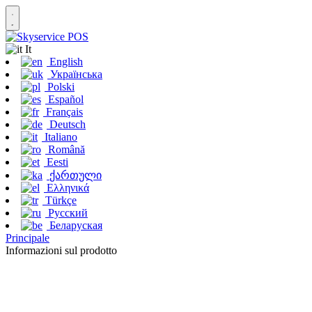
It
English
Українська
Polski
Español
Français
Deutsch
Italiano
Română
Eesti
ქართული
Ελληνικά
Türkçe
Русский
Беларуская
Principale
Informazioni sul prodotto