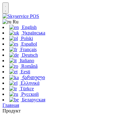
Ru
English
Українська
Polski
Español
Français
Deutsch
Italiano
Română
Eesti
ქართული
Ελληνικά
Türkçe
Русский
Беларуская
Главная
Продукт