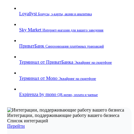
Loyallyst
Бонусы, э‑карты, акции и аналитика
Sky Market
Интернет‑магазин для вашего заведения
ПриватБанк
Синхронизация платёжных транзакций
Терминал от ПриватБанка
Эквайринг на смартфоне
Терминал от Mono
Эквайринг на смартфоне
Expirenza by mono
QR‑меню, оплата и чаевые
Интеграции, поддерживающие работу вашего бизнеса
Список интеграций
Перейти