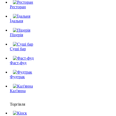
Ресторан
Їдальня
Піцерія
Суші бар
Фаст-фуд
Фудтрак
Кал'янна
Торгівля