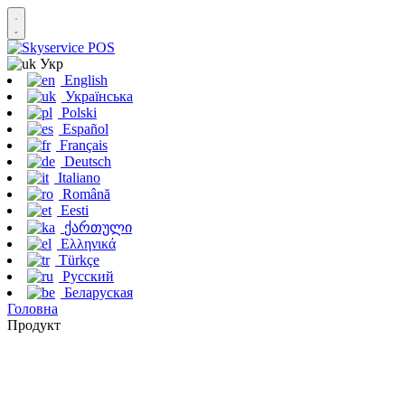
Укр
English
Українська
Polski
Español
Français
Deutsch
Italiano
Română
Eesti
ქართული
Ελληνικά
Türkçe
Русский
Беларуская
Головна
Продукт