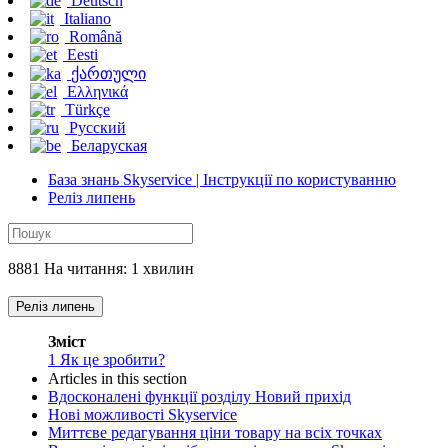
Deutsch
Italiano
Română
Eesti
ქართული
Ελληνικά
Türkçe
Русский
Беларуская
База знань Skyservice | Інструкції по користуванню
Реліз липень
8881 На читання: 1 хвилин
Реліз липень
Зміст
1
Як це зробити?
Articles in this section
Вдосконалені функції розділу Новий прихід
Нові можливості Skyservice
Миттєве редагування ціни товару на всіх точках