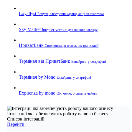
Loyallyst
Бонуси, електронні картки, акції та аналітика
Sky Market
Інтернет-магазин для вашого закладу
ПриватБанк
Синхронізація платіжних транзакцій
Термінал від ПриватБанк
Еквайринг у смартфоні
Термінал by Mono
Еквайринг у смартфоні
Expirenza by mono
QR-меню, оплата та чайові
Інтеграції які забезпечують роботу вашого бізнесу
Список інтеграцій
Перейти