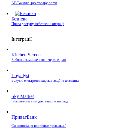
ABC-аналіз, рух товару, звіти
Безпека
Права доступу, небезпечні операції
Інтеграції
Kitchen Screen
Робота з замовленнями через екран
Loyallyst
Бонуси, електронні картки, акції та аналітика
Sky Market
Інтернет-магазин для вашого закладу
ПриватБанк
Синхронізація платіжних транзакцій