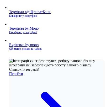
Термінал від ПриватБанк
Еквайринг у смартфоні
Термінал by Mono
Еквайринг у смартфоні
Expirenza by mono
QR-меню, оплата та чайові
Інтеграції які забезпечують роботу вашого бізнесу
Список інтеграцій
Перейти