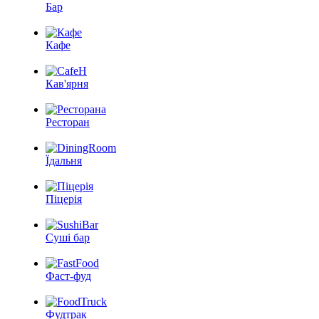
Бар
Кафе
Кав'ярня
Ресторан
Їдальня
Піцерія
Суші бар
Фаст-фуд
Фудтрак