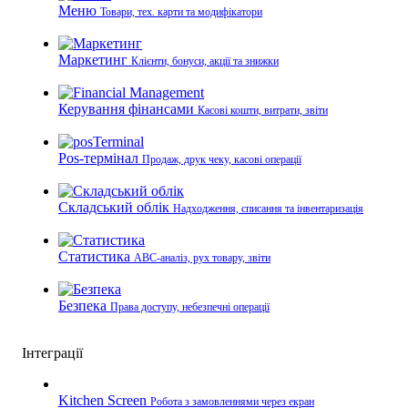
Меню
Товари, тех. карти та модифікатори
Маркетинг
Клієнти, бонуси, акції та знижки
Керування фінансами
Касові кошти, витрати, звіти
Pos-термінал
Продаж, друк чеку, касові операції
Складський облік
Надходження, списання та інвентаризація
Статистика
ABC-аналіз, рух товару, звіти
Безпека
Права доступу, небезпечні операції
Інтеграції
Kitchen Screen
Робота з замовленнями через екран