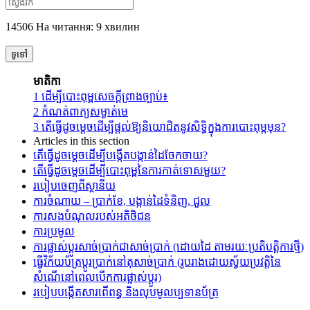
14506 На читання: 9 хвилин
ទូទៅ
មាតិកា
1
ដើម្បី​បោះពុម្ព​សេចក្តី​ព្រាង​ច្បាប់៖
2
កំណត់ពាក្យសម្ងាត់មេ
3
តើធ្វើដូចម្តេចដើម្បីផ្តល់ឱ្យនិយោជិតនូវសិទ្ធិក្នុងការបោះពុម្ពមុន?
Articles in this section
តើធ្វើដូចម្តេចដើម្បីបង្កើតបង្កាន់ដៃចែកចាយ?
តើ​ធ្វើ​ដូចម្តេច​ដើម្បី​បោះពុម្ព​នៃ​ការ​កាត់ទោស​មួយ​?
របៀបចេញពីស្ថានីយ
ការចំណាយ – ប្រាក់ខែ, បង្កាន់ដៃទំនិញ, ជួល
ការសងបំណុលរបស់អតិថិជន
ការប្រមូល
ការផ្លាស់ប្តូរសាច់ប្រាក់ជាសាច់ប្រាក់ (ដោយដៃ តាមរយៈប្រតិបត្តិការថ្មី)
ធ្វើវិក័យប័ត្រប្តូរប្រាក់នៅតុសាច់ប្រាក់ (រូបរាងដោយស្វ័យប្រវត្តិនៃ
សំណើនៅពេលបើកការផ្លាស់ប្តូរ)
របៀបបង្កើតសារពើពន្ធ និងលុបមូលប្បទានប័ត្រ