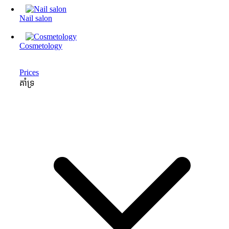
Nail salon
Cosmetology
Prices
គាំទ្រ