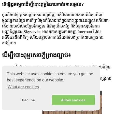
តើ​ធ្វើ​ដូចម្តេច​ដើម្បី​បោះពុម្ព​នៃ​ការ​កាត់ទោស​មួយ​?
មុននឹងបង់ប្រាក់សម្រាប់ការបញ្ជាទិញ អតិថិជនមានឱកាសពិនិត្យមើល
មូលប្បទានប័ត្រ ថាតើគ្រប់មុខតំណែងនៅក្នុងនោះត្រូវបានបញ្ចូល ហើយថា
តើមានរបស់របរបន្ថែមដែរឬទេ ពិនិត្យមើលតម្លៃ និងចំនួនសរុបនៃការ
បញ្ជាទិញនោះ Skyservice មានឱកាសក្នុងការចេញ forecourt ដែល
អតិថិជននឹងពិនិត្យ ហើយបន្ទាប់មកគាត់នឹងអាចបង់ប្រាក់ដោយគ្មានការ
សង្ស័យ។
ដើម្បី​បោះពុម្ព​សេចក្តី​ព្រាង​ច្បាប់៖
នៅក្នុង Pos-terminal មានបន្ទះបញ្ជាមួយ ខាងក្រោម នៅក្រោមចំនួន
សរុប សម្គាល់ថាមានប៊ូតុងមួយដែលមានឆ្នូតចំនួន 3
This website uses cookies to ensure you get the
ចុច​លើ​វា​ហើយ​អ្នក​នឹង​ឃើញ​ម៉ឺនុយ​ដែល​មាន​បញ្ជី​មួយ​ដែល​អ្នក​ត្រូវ​ការ​
best experience on our website.
ដើម្បី​ជ្រើស “បោះពុម្ព​នៃ forecourt​”
What are cookies
Decline
Allow cookies