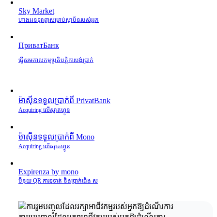
Sky Market
ហាងអនឡាញសម្រាប់ស្ថាប័នរបស់អ្នក
ПриватБанк
ធ្វើសមកាលកម្មប្រតិបត្តិការបង់ប្រាក់
ម៉ាស៊ីនទទួលប្រាក់ពី PrivatBank
Acquiring លើស្មាតហ្វូន
ម៉ាស៊ីនទទួលប្រាក់ពី Mono
Acquiring លើស្មាតហ្វូន
Expirenza by mono
មឺនុយ QR ការទូទាត់ និងប្រាក់ជើង ស