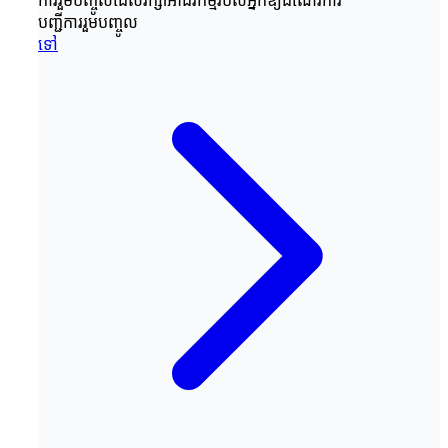
ការរួមបញ្ចូលដែលរក្សាអាជីវកម្មរបស់អ្នកឱ្យដំណើរការ
បញ្ជីការរួមបញ្ចូល
ទៅ