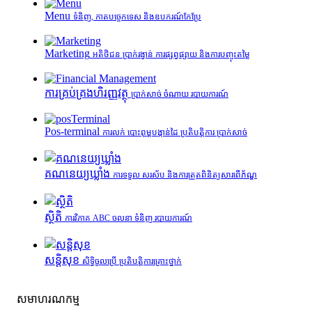
Menu
ទំនិញ, កាតបច្ចេកទេស និងឧបករណ៍កែប្រែ
Marketing
អតិថិជន ប្រាក់រង្វាន់ ការផ្សព្វផ្សាយ និងការបញ្ចុះតម្លៃ
ការគ្រប់គ្រង​ហិរញ្ញវត្ថុ
ប្រាក់សាច់ ចំណាយ របាយការណ៍
Pos-terminal
ការលក់ បោះពុម្ពបង្កាន់ដៃ ប្រតិបត្តិការ ប្រាក់សាច់
គណនេយ្យឃ្លាំង
ការទទួល សរស័ប និងការត្រួតពិនិត្យសារពើភ័ណ្ឌ
ស្ថិតិ
ការវិភាគ ABC ចលនា ទំនិញ របាយការណ៍
សន្តិសុខ
សិទ្ធិចូលប្រើ ប្រតិបត្តិការគ្រោះថ្នាក់
សមាហរណកម្ម