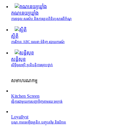
គណនេយ្យឃ្លាំង
ការទទួល សរស័ប និងការត្រួតពិនិត្យសារពើភ័ណ្ឌ
ស្ថិតិ
ការវិភាគ ABC ចលនា ទំនិញ របាយការណ៍
សន្តិសុខ
សិទ្ធិចូលប្រើ ប្រតិបត្តិការគ្រោះថ្នាក់
សមាហរណកម្ម
Kitchen Screen
ធ្វើការជាមួយការបញ្ជាទិញតាមរយៈអេក្រង់
Loyallyst
បូណូ កាតអេឡិចត្រូនិក បញ្ចុះតម្លៃ និងវិភាគ