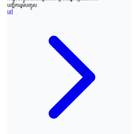
បញ្ជីការរួមបញ្ចូល
ទៅ