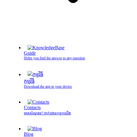
Guide
Helps you find the answer to any question
កម្មវិធី
Download the app to your device
Contacts
មានសំណួរទេ? ទាក់ទងមកពួកយើង
Blog