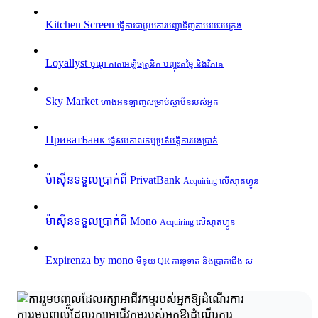
Kitchen Screen
ធ្វើការជាមួយការបញ្ជាទិញតាមរយៈអេក្រង់
Loyallyst
បូណូ កាតអេឡិចត្រូនិក បញ្ចុះតម្លៃ និងវិភាគ
Sky Market
ហាងអនឡាញសម្រាប់ស្ថាប័នរបស់អ្នក
ПриватБанк
ធ្វើសមកាលកម្មប្រតិបត្តិការបង់ប្រាក់
ម៉ាស៊ីនទទួលប្រាក់ពី PrivatBank
Acquiring លើស្មាតហ្វូន
ម៉ាស៊ីនទទួលប្រាក់ពី Mono
Acquiring លើស្មាតហ្វូន
Expirenza by mono
មឺនុយ QR ការទូទាត់ និងប្រាក់ជើង ស
ការរួមបញ្ចូលដែលរក្សាអាជីវកម្មរបស់អ្នកឱ្យដំណើរការ