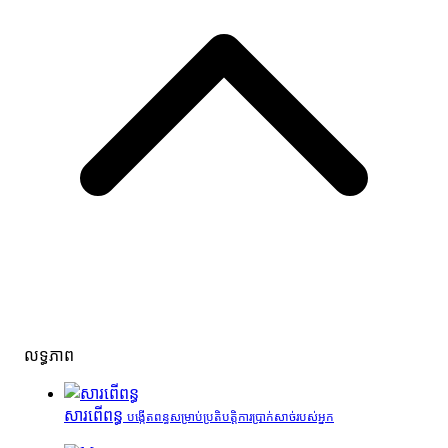
លទ្ធភាព
សារពើពន្ធ
បង្កើតពន្ធសម្រាប់ប្រតិបត្តិការប្រាក់សាច់របស់អ្នក