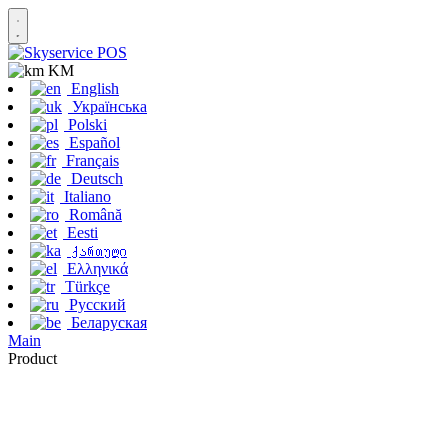
KM
English
Українська
Polski
Español
Français
Deutsch
Italiano
Română
Eesti
ქართული
Ελληνικά
Türkçe
Русский
Беларуская
Main
Product