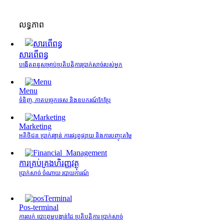
លទ្ធភាព
សារពើពន្ធ
បង្កើតពន្ធសម្រាប់ប្រតិបត្តិការប្រាក់សាច់របស់អ្នក
Menu
ទំនិញ, កាតបច្ចេកទេស និងឧបករណ៍កែប្រែ
Marketing
អតិថិជន ប្រាក់រង្វាន់ ការផ្សព្វផ្សាយ និងការបញ្ចុះតម្លៃ
ការគ្រប់គ្រង​ហិរញ្ញវត្ថុ
ប្រាក់សាច់ ចំណាយ របាយការណ៍
Pos-terminal
ការលក់ បោះពុម្ពបង្កាន់ដៃ ប្រតិបត្តិការ ប្រាក់សាច់