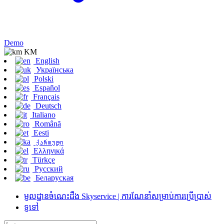
Demo
KM
English
Українська
Polski
Español
Français
Deutsch
Italiano
Română
Eesti
ქართული
Ελληνικά
Türkçe
Русский
Беларуская
មូលដ្ឋានចំណេះដឹង Skyservice | ការណែនាំសម្រាប់ការប្រើប្រាស់
ទូទៅ