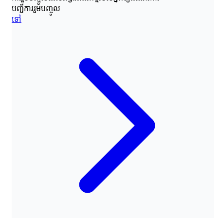
បញ្ជីការរួមបញ្ចូល
ទៅ