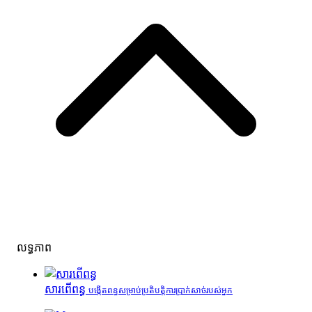
លទ្ធភាព
សារពើពន្ធ
បង្កើតពន្ធសម្រាប់ប្រតិបត្តិការប្រាក់សាច់របស់អ្នក