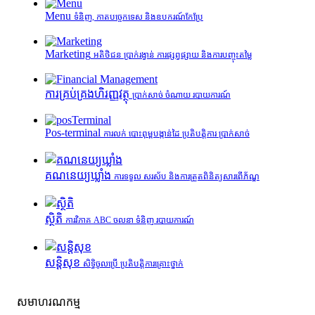
Menu
ទំនិញ, កាតបច្ចេកទេស និងឧបករណ៍កែប្រែ
Marketing
អតិថិជន ប្រាក់រង្វាន់ ការផ្សព្វផ្សាយ និងការបញ្ចុះតម្លៃ
ការគ្រប់គ្រង​ហិរញ្ញវត្ថុ
ប្រាក់សាច់ ចំណាយ របាយការណ៍
Pos-terminal
ការលក់ បោះពុម្ពបង្កាន់ដៃ ប្រតិបត្តិការ ប្រាក់សាច់
គណនេយ្យឃ្លាំង
ការទទួល សរស័ប និងការត្រួតពិនិត្យសារពើភ័ណ្ឌ
ស្ថិតិ
ការវិភាគ ABC ចលនា ទំនិញ របាយការណ៍
សន្តិសុខ
សិទ្ធិចូលប្រើ ប្រតិបត្តិការគ្រោះថ្នាក់
សមាហរណកម្ម