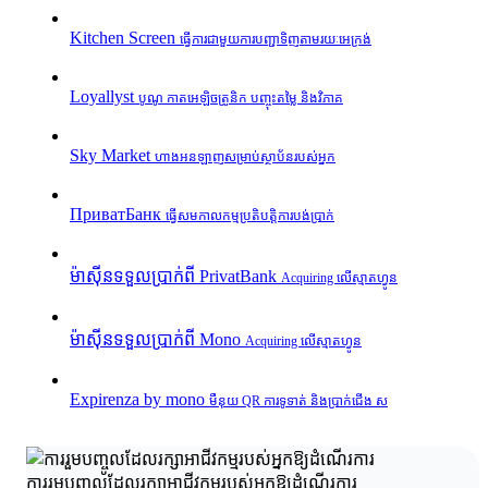
Kitchen Screen
ធ្វើការជាមួយការបញ្ជាទិញតាមរយៈអេក្រង់
Loyallyst
បូណូ កាតអេឡិចត្រូនិក បញ្ចុះតម្លៃ និងវិភាគ
Sky Market
ហាងអនឡាញសម្រាប់ស្ថាប័នរបស់អ្នក
ПриватБанк
ធ្វើសមកាលកម្មប្រតិបត្តិការបង់ប្រាក់
ម៉ាស៊ីនទទួលប្រាក់ពី PrivatBank
Acquiring លើស្មាតហ្វូន
ម៉ាស៊ីនទទួលប្រាក់ពី Mono
Acquiring លើស្មាតហ្វូន
Expirenza by mono
មឺនុយ QR ការទូទាត់ និងប្រាក់ជើង ស
ការរួមបញ្ចូលដែលរក្សាអាជីវកម្មរបស់អ្នកឱ្យដំណើរការ