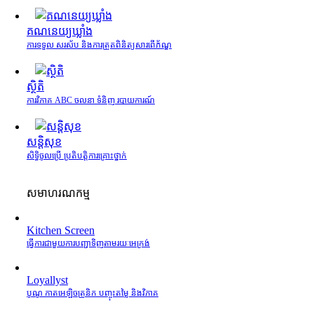
គណនេយ្យឃ្លាំង
ការទទួល សរស័ប និងការត្រួតពិនិត្យសារពើភ័ណ្ឌ
ស្ថិតិ
ការវិភាគ ABC ចលនា ទំនិញ របាយការណ៍
សន្តិសុខ
សិទ្ធិចូលប្រើ ប្រតិបត្តិការគ្រោះថ្នាក់
សមាហរណកម្ម
Kitchen Screen
ធ្វើការជាមួយការបញ្ជាទិញតាមរយៈអេក្រង់
Loyallyst
បូណូ កាតអេឡិចត្រូនិក បញ្ចុះតម្លៃ និងវិភាគ