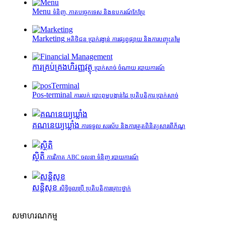
Menu
ទំនិញ, កាតបច្ចេកទេស និងឧបករណ៍កែប្រែ
Marketing
អតិថិជន ប្រាក់រង្វាន់ ការផ្សព្វផ្សាយ និងការបញ្ចុះតម្លៃ
ការគ្រប់គ្រង​ហិរញ្ញវត្ថុ
ប្រាក់សាច់ ចំណាយ របាយការណ៍
Pos-terminal
ការលក់ បោះពុម្ពបង្កាន់ដៃ ប្រតិបត្តិការ ប្រាក់សាច់
គណនេយ្យឃ្លាំង
ការទទួល សរស័ប និងការត្រួតពិនិត្យសារពើភ័ណ្ឌ
ស្ថិតិ
ការវិភាគ ABC ចលនា ទំនិញ របាយការណ៍
សន្តិសុខ
សិទ្ធិចូលប្រើ ប្រតិបត្តិការគ្រោះថ្នាក់
សមាហរណកម្ម