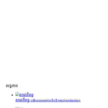
លទ្ធភាព
សារពើពន្ធ
បង្កើតពន្ធសម្រាប់ប្រតិបត្តិការប្រាក់សាច់របស់អ្នក