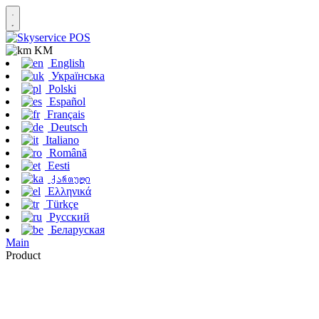
KM
English
Українська
Polski
Español
Français
Deutsch
Italiano
Română
Eesti
ქართული
Ελληνικά
Türkçe
Русский
Беларуская
Main
Product