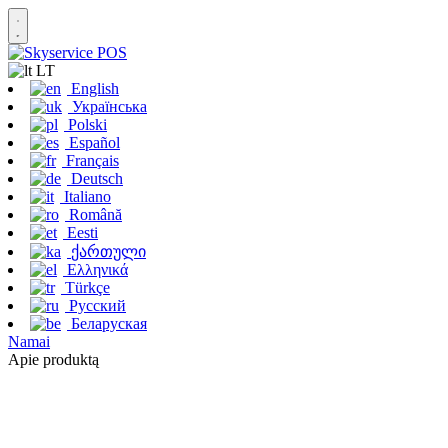
LT
English
Українська
Polski
Español
Français
Deutsch
Italiano
Română
Eesti
ქართული
Ελληνικά
Türkçe
Русский
Беларуская
Namai
Apie produktą