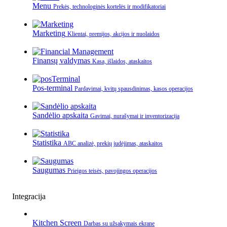
Menu
Prekės, technologinės kortelės ir modifikatoriai
Marketing
Klientai, premijos, akcijos ir nuolaidos
Finansų valdymas
Kasa, išlaidos, ataskaitos
Pos-terminal
Pardavimai, kvitų spausdinimas, kasos operacijos
Sandėlio apskaita
Gavimai, nurašymai ir inventorizacija
Statistika
ABC analizė, prekių judėjimas, ataskaitos
Saugumas
Prieigos teisės, pavojingos operacijos
Integracija
Kitchen Screen
Darbas su užsakymais ekrane