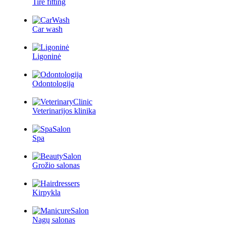
Tire fitting
Car wash
Ligoninė
Odontologija
Veterinarijos klinika
Spa
Grožio salonas
Kirpykla
Nagų salonas