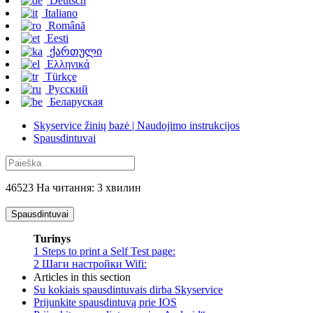
Deutsch
Italiano
Română
Eesti
ქართული
Ελληνικά
Türkçe
Русский
Беларуская
Skyservice žinių bazė | Naudojimo instrukcijos
Spausdintuvai
46523 На читання: 3 хвилин
Spausdintuvai
Turinys
1
Steps to print a Self Test page:
2
Шаги настройки Wifi:
Articles in this section
Su kokiais spausdintuvais dirba Skyservice
Prijunkite spausdintuvą prie IOS