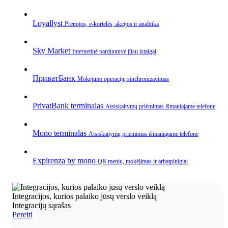
Loyallyst
Premijos, e‑kortelės, akcijos ir analitika
Sky Market
Internetinė parduotuvė jūsų įstaigai
ПриватБанк
Mokėjimo operacijų sinchronizavimas
PrivatBank terminalas
Atsiskaitymų priėmimas išmaniajame telefone
Mono terminalas
Atsiskaitymų priėmimas išmaniajame telefone
Expirenza by mono
QR meniu, mokėjimas ir arbatpinigiai
Integracijos, kurios palaiko jūsų verslo veiklą
Integracijų sąrašas
Pereiti