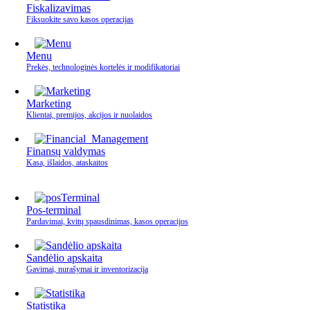
Fiskalizavimas
Fiksuokite savo kasos operacijas
Menu
Prekės, technologinės kortelės ir modifikatoriai
Marketing
Klientai, premijos, akcijos ir nuolaidos
Finansų valdymas
Kasa, išlaidos, ataskaitos
Pos-terminal
Pardavimai, kvitų spausdinimas, kasos operacijos
Sandėlio apskaita
Gavimai, nurašymai ir inventorizacija
Statistika