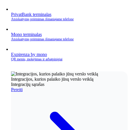
PrivatBank terminalas
Atsiskaitymų priėmimas išmaniajame telefone
Mono terminalas
Atsiskaitymų priėmimas išmaniajame telefone
Expirenza by mono
QR meniu, mokėjimas ir arbatpinigiai
Integracijos, kurios palaiko jūsų verslo veiklą
Integracijų sąrašas
Pereiti