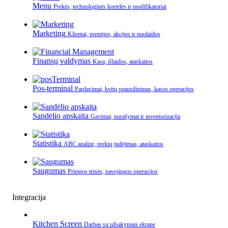
Menu
Prekės, technologinės kortelės ir modifikatoriai
Marketing
Klientai, premijos, akcijos ir nuolaidos
Finansų valdymas
Kasa, išlaidos, ataskaitos
Pos-terminal
Pardavimai, kvitų spausdinimas, kasos operacijos
Sandėlio apskaita
Gavimai, nurašymai ir inventorizacija
Statistika
ABC analizė, prekių judėjimas, ataskaitos
Saugumas
Prieigos teisės, pavojingos operacijos
Integracija
Kitchen Screen
Darbas su užsakymais ekrane