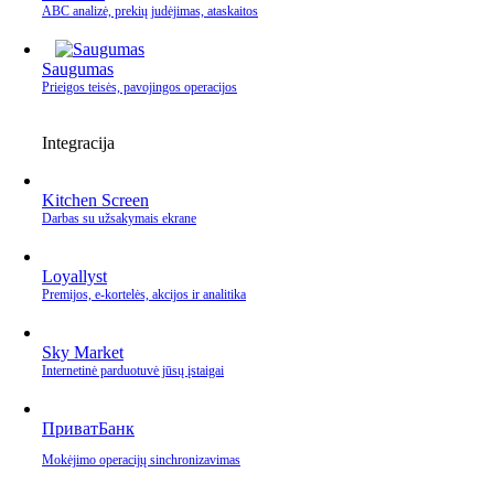
ABC analizė, prekių judėjimas, ataskaitos
Saugumas
Prieigos teisės, pavojingos operacijos
Integracija
Kitchen Screen
Darbas su užsakymais ekrane
Loyallyst
Premijos, e‑kortelės, akcijos ir analitika
Sky Market
Internetinė parduotuvė jūsų įstaigai
ПриватБанк
Mokėjimo operacijų sinchronizavimas