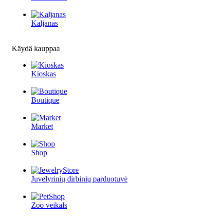
Kaljanas
Käydä kauppaa
Kioskas
Boutique
Market
Shop
Juvelyrinių dirbinių parduotuvė
Zoo veikals