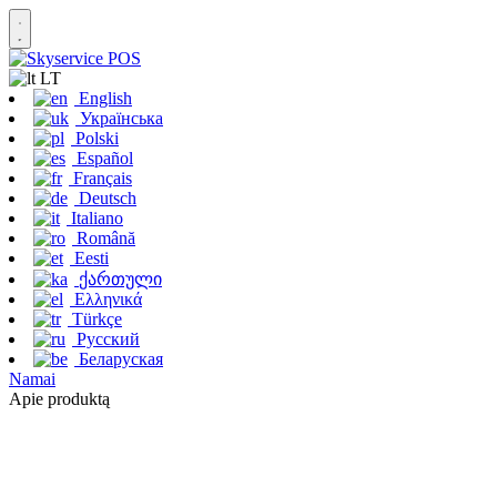
LT
English
Українська
Polski
Español
Français
Deutsch
Italiano
Română
Eesti
ქართული
Ελληνικά
Türkçe
Русский
Беларуская
Namai
Apie produktą