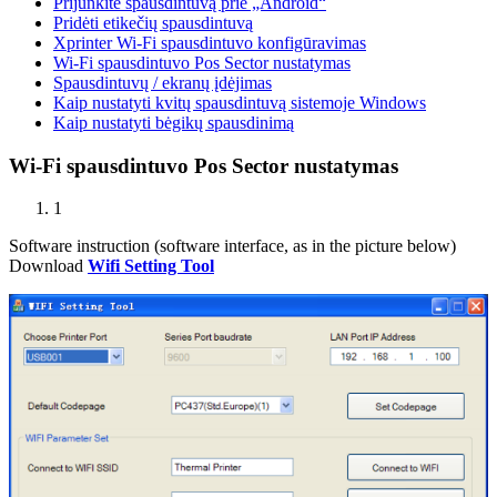
Prijunkite spausdintuvą prie „Android“
Pridėti etikečių spausdintuvą
Xprinter Wi-Fi spausdintuvo konfigūravimas
Wi-Fi spausdintuvo Pos Sector nustatymas
Spausdintuvų / ekranų įdėjimas
Kaip nustatyti kvitų spausdintuvą sistemoje Windows
Kaip nustatyti bėgikų spausdinimą
Wi-Fi spausdintuvo Pos Sector nustatymas
1
Software instruction (software interface, as in the picture below)
Download
Wifi Setting Tool