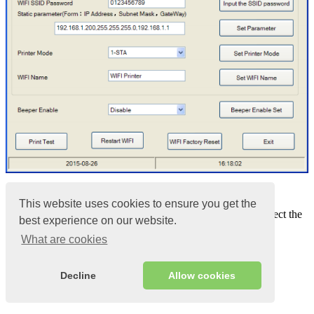
1.1
This website uses cookies to ensure you get the
The “
Choose Printer Port
” option allows you to select the
best experience on our website.
port that you use for the connected printer
What are cookies
“LAN Port Address” is the IP address of the printer.
The LAN port, IP address and data transfer rate can be
obtained during the self-test of the printer (Self-test)
Decline
Allow cookies
Steps to print a Self Test page: