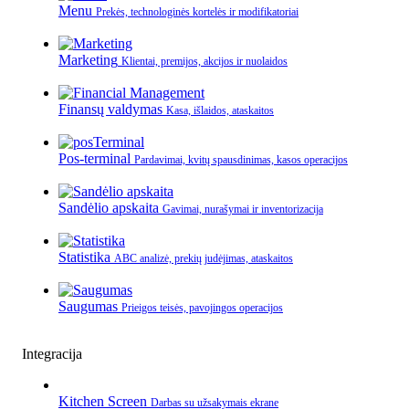
Menu
Prekės, technologinės kortelės ir modifikatoriai
Marketing
Klientai, premijos, akcijos ir nuolaidos
Finansų valdymas
Kasa, išlaidos, ataskaitos
Pos-terminal
Pardavimai, kvitų spausdinimas, kasos operacijos
Sandėlio apskaita
Gavimai, nurašymai ir inventorizacija
Statistika
ABC analizė, prekių judėjimas, ataskaitos
Saugumas
Prieigos teisės, pavojingos operacijos
Integracija
Kitchen Screen
Darbas su užsakymais ekrane