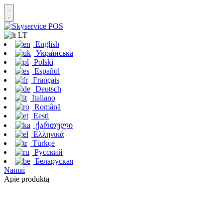
LT
English
Українська
Polski
Español
Français
Deutsch
Italiano
Română
Eesti
ქართული
Ελληνικά
Türkçe
Русский
Беларуская
Namai
Apie produktą