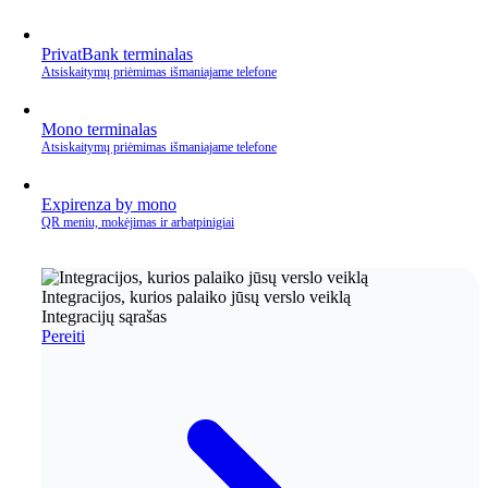
PrivatBank terminalas
Atsiskaitymų priėmimas išmaniajame telefone
Mono terminalas
Atsiskaitymų priėmimas išmaniajame telefone
Expirenza by mono
QR meniu, mokėjimas ir arbatpinigiai
Integracijos, kurios palaiko jūsų verslo veiklą
Integracijų sąrašas
Pereiti