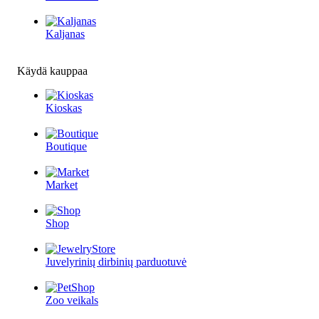
Kaljanas
Käydä kauppaa
Kioskas
Boutique
Market
Shop
Juvelyrinių dirbinių parduotuvė
Zoo veikals