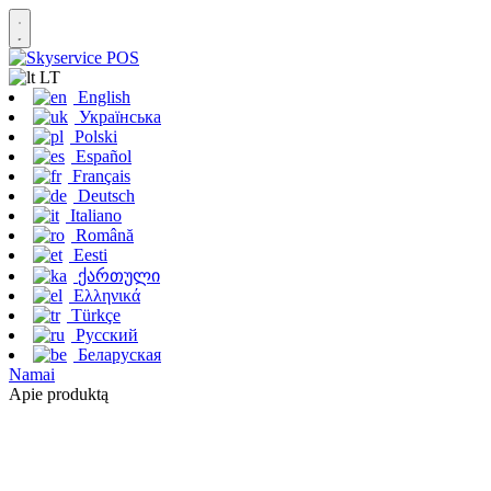
LT
English
Українська
Polski
Español
Français
Deutsch
Italiano
Română
Eesti
ქართული
Ελληνικά
Türkçe
Русский
Беларуская
Namai
Apie produktą