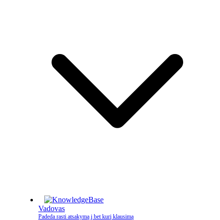
Vadovas
Padeda rasti atsakymą į bet kurį klausimą