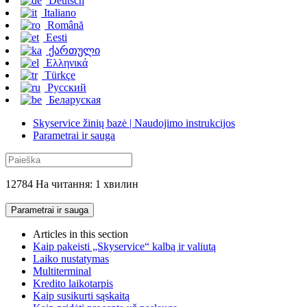
Deutsch
Italiano
Română
Eesti
ქართული
Ελληνικά
Türkçe
Русский
Беларуская
Skyservice žinių bazė | Naudojimo instrukcijos
Parametrai ir sauga
12784 На читання: 1 хвилин
Parametrai ir sauga
Articles in this section
Kaip pakeisti „Skyservice“ kalbą ir valiutą
Laiko nustatymas
Multiterminal
Kredito laikotarpis
Kaip susikurti sąskaitą