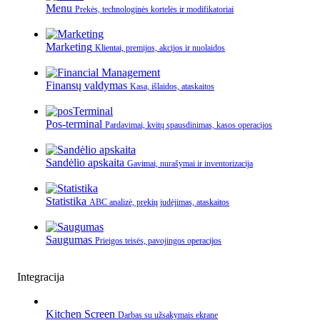
Menu
Prekės, technologinės kortelės ir modifikatoriai
Marketing
Klientai, premijos, akcijos ir nuolaidos
Finansų valdymas
Kasa, išlaidos, ataskaitos
Pos-terminal
Pardavimai, kvitų spausdinimas, kasos operacijos
Sandėlio apskaita
Gavimai, nurašymai ir inventorizacija
Statistika
ABC analizė, prekių judėjimas, ataskaitos
Saugumas
Prieigos teisės, pavojingos operacijos
Integracija
Kitchen Screen
Darbas su užsakymais ekrane