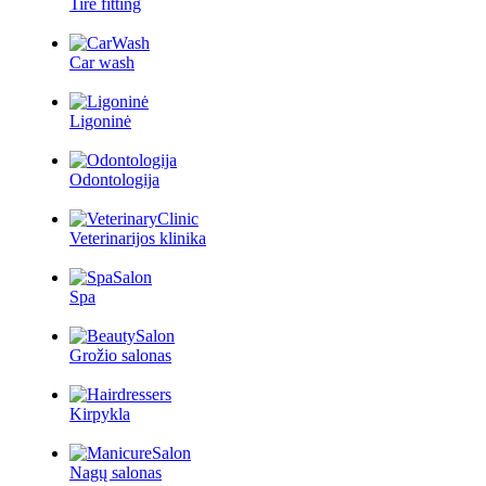
Tire fitting
Car wash
Ligoninė
Odontologija
Veterinarijos klinika
Spa
Grožio salonas
Kirpykla
Nagų salonas