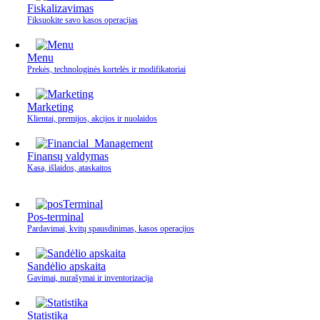
Fiskalizavimas
Fiksuokite savo kasos operacijas
Menu
Prekės, technologinės kortelės ir modifikatoriai
Marketing
Klientai, premijos, akcijos ir nuolaidos
Finansų valdymas
Kasa, išlaidos, ataskaitos
Pos-terminal
Pardavimai, kvitų spausdinimas, kasos operacijos
Sandėlio apskaita
Gavimai, nurašymai ir inventorizacija
Statistika