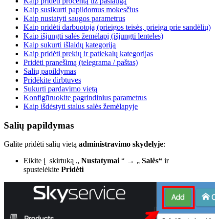
Kaip pridėti procentą už paslaugą
Kaip susikurti papildomus mokesčius
Kaip nustatyti saugos parametrus
Kaip pridėti darbuotoją (prieigos teisės, prieiga prie sandėlių)
Kaip išjungti salės žemėlapį (išjungti lenteles)
Kaip sukurti išlaidų kategoriją
Kaip pridėti prekių ir patiekalų kategorijas
Pridėti pranešimą (telegrama / paštas)
Salių papildymas
Pridėkite dirbtuves
Sukurti pardavimo vietą
Konfigūruokite pagrindinius parametrus
Kaip išdėstyti stalus salės žemėlapyje
Salių papildymas
Galite pridėti salių vietą
administravimo skydelyje
:
Eikite į skirtuką „
Nustatymai
“ → „
Salės“
ir
spustelėkite
Pridėti