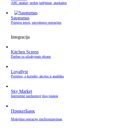
ABC analizė, prekių judėjimas, ataskaitos
Saugumas
Prieigos teisės, pavojingos operacijos
Integracija
Kitchen Screen
Darbas su užsakymais ekrane
Loyallyst
Premijos, e‑kortelės, akcijos ir analitika
Sky Market
Internetinė parduotuvė jūsų įstaigai
ПриватБанк
Mokėjimo operacijų sinchronizavimas