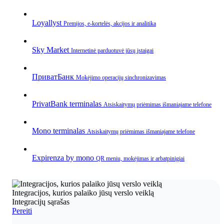
Loyallyst
Premijos, e‑kortelės, akcijos ir analitika
Sky Market
Internetinė parduotuvė jūsų įstaigai
ПриватБанк
Mokėjimo operacijų sinchronizavimas
PrivatBank terminalas
Atsiskaitymų priėmimas išmaniajame telefone
Mono terminalas
Atsiskaitymų priėmimas išmaniajame telefone
Expirenza by mono
QR meniu, mokėjimas ir arbatpinigiai
Integracijos, kurios palaiko jūsų verslo veiklą
Integracijų sąrašas
Pereiti