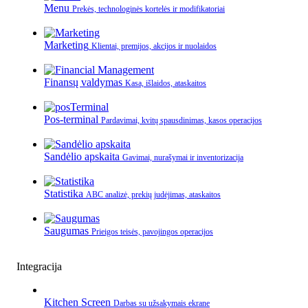
Menu
Prekės, technologinės kortelės ir modifikatoriai
Marketing
Klientai, premijos, akcijos ir nuolaidos
Finansų valdymas
Kasa, išlaidos, ataskaitos
Pos-terminal
Pardavimai, kvitų spausdinimas, kasos operacijos
Sandėlio apskaita
Gavimai, nurašymai ir inventorizacija
Statistika
ABC analizė, prekių judėjimas, ataskaitos
Saugumas
Prieigos teisės, pavojingos operacijos
Integracija
Kitchen Screen
Darbas su užsakymais ekrane