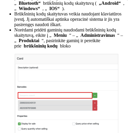
„
Bluetooth“
brūkšninių kodų skaitytuvą (
„Android“
,
„
Windows“
, „
IOS“
).
Brūkšninių kodų skaitytuvas veikia naudojant klaviatūros
įvestį. Jį automatiškai aptinka operacinė sistema ir jis yra
pasirengęs naudoti iškart.
Norėdami pridėti gaminių naudodami brūkšninių kodų
skaitytuvą, eikite į „
Meniu
“ – „
Administravimas
“ –
„
Produktai
“, pasirinkite gaminį ir pereikite
prie
brūkšninių kodų
bloko