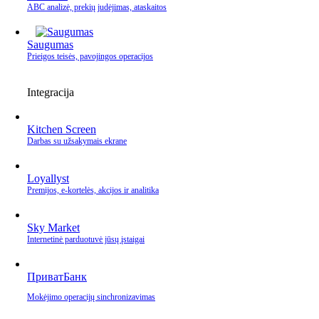
ABC analizė, prekių judėjimas, ataskaitos
Saugumas
Prieigos teisės, pavojingos operacijos
Integracija
Kitchen Screen
Darbas su užsakymais ekrane
Loyallyst
Premijos, e‑kortelės, akcijos ir analitika
Sky Market
Internetinė parduotuvė jūsų įstaigai
ПриватБанк
Mokėjimo operacijų sinchronizavimas