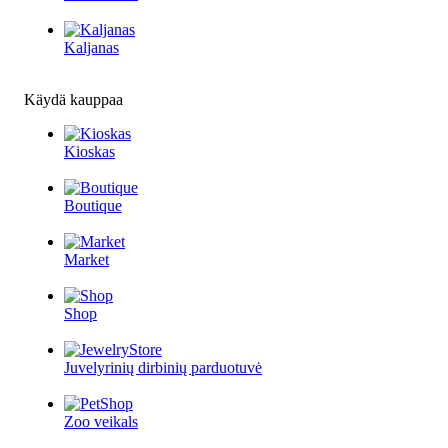
Kaljanas
Käydä kauppaa
Kioskas
Boutique
Market
Shop
Juvelyrinių dirbinių parduotuvė
Zoo veikals