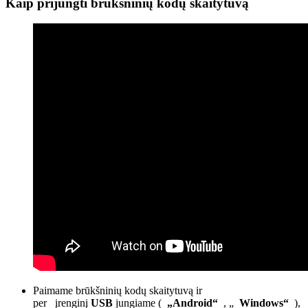
Kaip prijungti brūkšninių kodų skaitytuvą
Paimame brūkšninių kodų skaitytuvą ir
per įrenginį
USB
jungiame (
„Android“
, „
Windows“
),