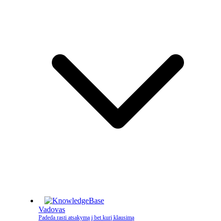
Vadovas
Padeda rasti atsakymą į bet kurį klausimą