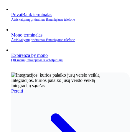
PrivatBank terminalas
Atsiskaitymų priėmimas išmaniajame telefone
Mono terminalas
Atsiskaitymų priėmimas išmaniajame telefone
Expirenza by mono
QR meniu, mokėjimas ir arbatpinigiai
Integracijos, kurios palaiko jūsų verslo veiklą
Integracijų sąrašas
Pereiti