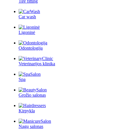
Tire fitting
Car wash
Ligoninė
Odontologija
Veterinarijos klinika
Spa
Grožio salonas
Kirpykla
Nagų salonas