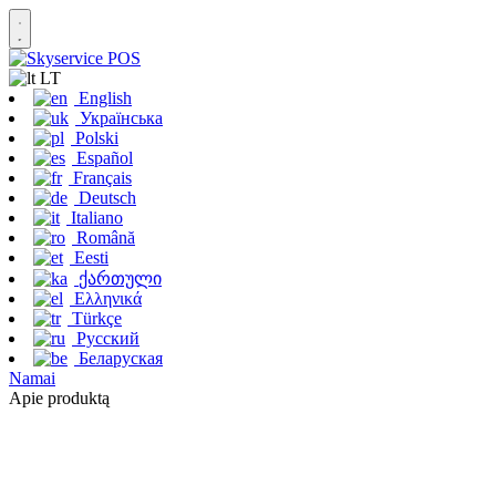
LT
English
Українська
Polski
Español
Français
Deutsch
Italiano
Română
Eesti
ქართული
Ελληνικά
Türkçe
Русский
Беларуская
Namai
Apie produktą