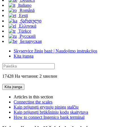
Deutsch
Italiano
Română
Eesti
ქართული
Ελληνικά
Türkçe
Русский
Беларуская
Skyservice žinių bazė | Naudojimo instrukcijos
Kita įranga
17428 На читання: 2 хвилин
Kita įranga
Articles in this section
Connecting the scales
Kaip prijungti grynųjų pinigų stalčių
Kaip prijungti brūkšninių kodų skaitytuvą
How to connect Ingenico bank terminal