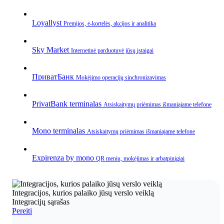
Loyallyst
Premijos, e‑kortelės, akcijos ir analitika
Sky Market
Internetinė parduotuvė jūsų įstaigai
ПриватБанк
Mokėjimo operacijų sinchronizavimas
PrivatBank terminalas
Atsiskaitymų priėmimas išmaniajame telefone
Mono terminalas
Atsiskaitymų priėmimas išmaniajame telefone
Expirenza by mono
QR meniu, mokėjimas ir arbatpinigiai
Integracijos, kurios palaiko jūsų verslo veiklą
Integracijų sąrašas
Pereiti