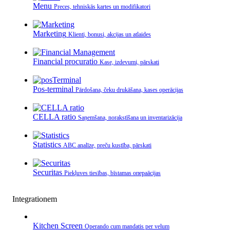
Menu
Preces, tehniskās kartes un modifikatori
Marketing
Klienti, bonusi, akcijas un atlaides
Financial procuratio
Kase, izdevumi, pārskati
Pos-terminal
Pārdošana, čeku drukāšana, kases operācijas
CELLA ratio
Saņemšana, norakstīšana un inventarizācija
Statistics
ABC analīze, preču kustība, pārskati
Securitas
Piekļuves tiesības, bīstamas операācijas
Integrationem
Kitchen Screen
Operando cum mandatis per velum