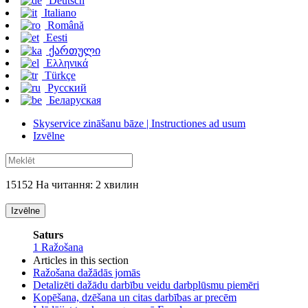
Deutsch
Italiano
Română
Eesti
ქართული
Ελληνικά
Türkçe
Русский
Беларуская
Skyservice zināšanu bāze | Instructiones ad usum
Izvēlne
15152 На читання: 2 хвилин
Izvēlne
Saturs
1
Ražošana
Articles in this section
Ražošana dažādās jomās
Detalizēti dažādu darbību veidu darbplūsmu piemēri
Kopēšana, dzēšana un citas darbības ar precēm