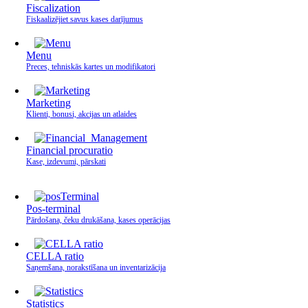
Fiscalization
Fiskaalizējiet savus kases darījumus
Menu
Preces, tehniskās kartes un modifikatori
Marketing
Klienti, bonusi, akcijas un atlaides
Financial procuratio
Kase, izdevumi, pārskati
Pos-terminal
Pārdošana, čeku drukāšana, kases operācijas
CELLA ratio
Saņemšana, norakstīšana un inventarizācija
Statistics