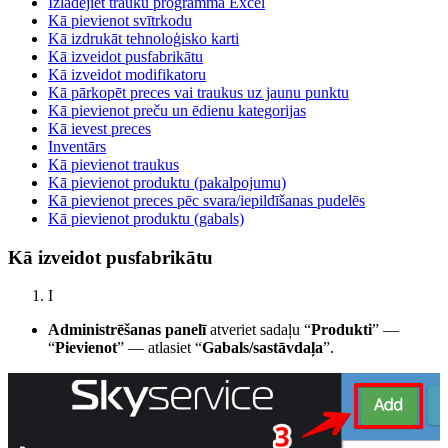
Izlādējiet trauku programmā Excel
Kā pievienot svītrkodu
Kā izdrukāt tehnoloģisko karti
Kā izveidot pusfabrikātu
Kā izveidot modifikatoru
Kā pārkopēt preces vai traukus uz jaunu punktu
Kā pievienot preču un ēdienu kategorijas
Kā ievest preces
Inventārs
Kā pievienot traukus
Kā pievienot produktu (pakalpojumu)
Kā pievienot preces pēc svara/iepildīšanas pudelēs
Kā pievienot produktu (gabals)
Kā izveidot pusfabrikātu
I
Administrēšanas panelī
atveriet sadaļu “
Produkti
” —
“
Pievienot
” — atlasiet “
Gabals/sastāvdaļa
”.