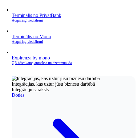
Terminālis no PrivatBank
Acquiring viedtālrunī
Terminālis no Mono
Acquiring viedtālrunī
Expirenza by mono
QR ēdienkarte, apmaksa un dzeramnauda
Integrācijas, kas uztur jūsu biznesu darbībā
Integrāciju saraksts
Doties