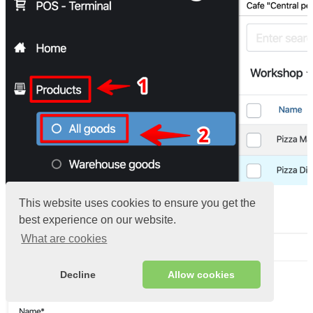
Uzrakstiet vārdu
This website uses cookies to ensure you get the
Norādiet
kategoriju
, piemēram,
Ēdienu
best experience on our website.
What are cookies
Decline
Allow cookies