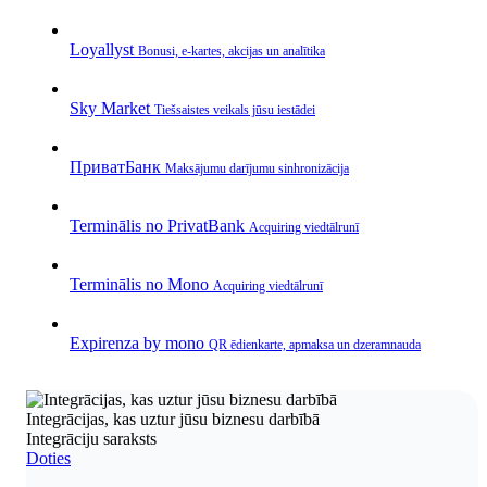
Loyallyst
Bonusi, e‑kartes, akcijas un analītika
Sky Market
Tiešsaistes veikals jūsu iestādei
ПриватБанк
Maksājumu darījumu sinhronizācija
Terminālis no PrivatBank
Acquiring viedtālrunī
Terminālis no Mono
Acquiring viedtālrunī
Expirenza by mono
QR ēdienkarte, apmaksa un dzeramnauda
Integrācijas, kas uztur jūsu biznesu darbībā
Integrāciju saraksts
Doties