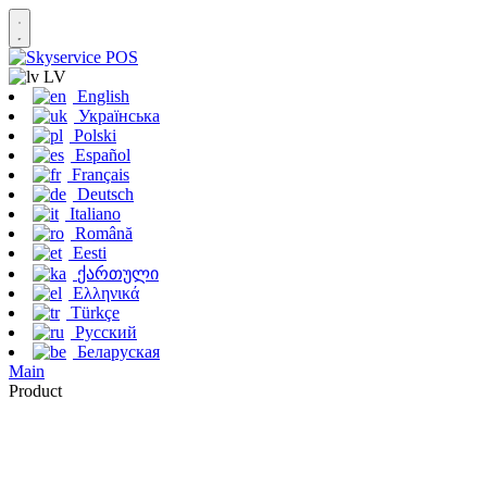
LV
English
Українська
Polski
Español
Français
Deutsch
Italiano
Română
Eesti
ქართული
Ελληνικά
Türkçe
Русский
Беларуская
Main
Product