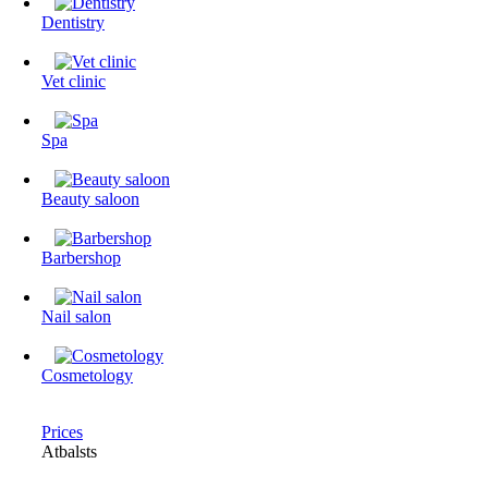
Dentistry
Vet clinic
Spa
Beauty saloon
Barbershop
Nail salon
Cosmetology
Prices
Atbalsts