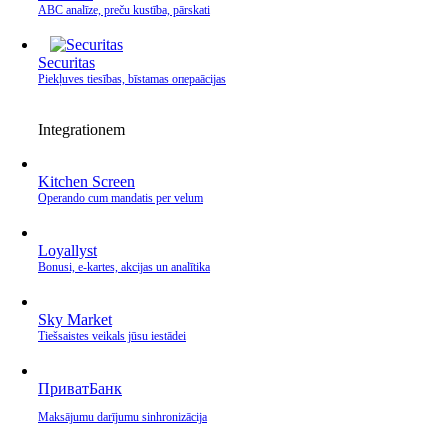
ABC analīze, preču kustība, pārskati
Securitas
Piekļuves tiesības, bīstamas операācijas
Integrationem
Kitchen Screen
Operando cum mandatis per velum
Loyallyst
Bonusi, e‑kartes, akcijas un analītika
Sky Market
Tiešsaistes veikals jūsu iestādei
ПриватБанк
Maksājumu darījumu sinhronizācija