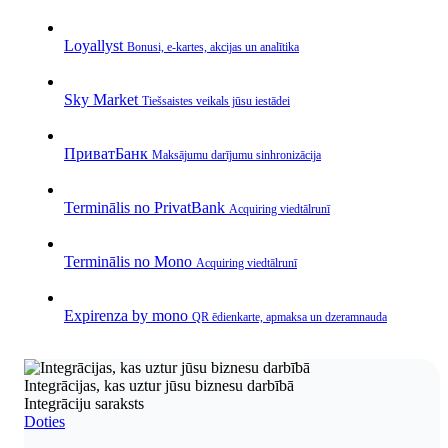
Loyallyst
Bonusi, e‑kartes, akcijas un analītika
Sky Market
Tiešsaistes veikals jūsu iestādei
ПриватБанк
Maksājumu darījumu sinhronizācija
Terminālis no PrivatBank
Acquiring viedtālrunī
Terminālis no Mono
Acquiring viedtālrunī
Expirenza by mono
QR ēdienkarte, apmaksa un dzeramnauda
Integrācijas, kas uztur jūsu biznesu darbībā
Integrāciju saraksts
Doties