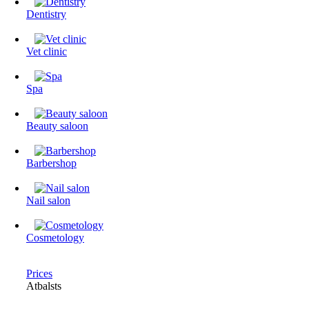
Dentistry
Vet clinic
Spa
Beauty saloon
Barbershop
Nail salon
Cosmetology
Prices
Atbalsts