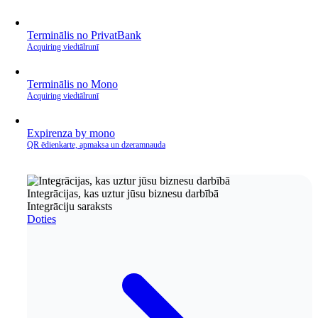
Terminālis no PrivatBank
Acquiring viedtālrunī
Terminālis no Mono
Acquiring viedtālrunī
Expirenza by mono
QR ēdienkarte, apmaksa un dzeramnauda
Integrācijas, kas uztur jūsu biznesu darbībā
Integrāciju saraksts
Doties