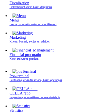
Fiscalization
Fiskaalizējiet savus kases darījumus
Menu
Preces, tehniskās kartes un modifikatori
Marketing
Klienti, bonusi, akcijas un atlaides
Financial procuratio
Kase, izdevumi, pārskati
Pos-terminal
Pārdošana, čeku drukāšana, kases operācijas
CELLA ratio
Saņemšana, norakstīšana un inventarizācija
Statistics