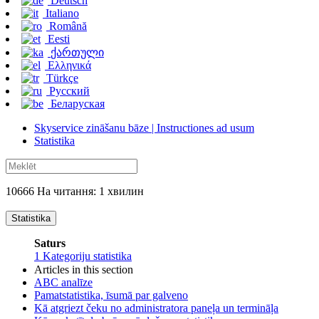
Deutsch
Italiano
Română
Eesti
ქართული
Ελληνικά
Türkçe
Русский
Беларуская
Skyservice zināšanu bāze | Instructiones ad usum
Statistika
10666 На читання: 1 хвилин
Statistika
Saturs
1
Kategoriju statistika
Articles in this section
ABC analīze
Pamatstatistika, īsumā par galveno
Kā atgriezt čeku no administratora paneļa un termināļa