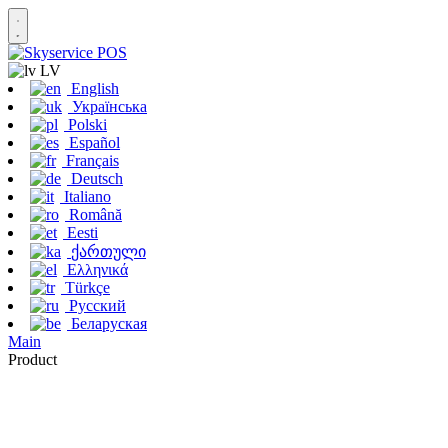
LV
English
Українська
Polski
Español
Français
Deutsch
Italiano
Română
Eesti
ქართული
Ελληνικά
Türkçe
Русский
Беларуская
Main
Product