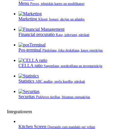
Menu
Preces, tehniskās kartes un modifikatori
Marketing
Klienti, bonusi, akcijas un atlaides
Financial procuratio
Kase, izdevumi, pārskati
Pos-terminal
Pārdošana, čeku drukāšana, kases operācijas
CELLA ratio
Saņemšana, norakstīšana un inventarizācija
Statistics
ABC analīze, preču kustība, pārskati
Securitas
Piekļuves tiesības, bīstamas операācijas
Integrationem
Kitchen Screen
Operando cum mandatis per velum