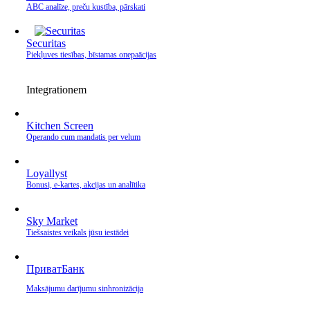
ABC analīze, preču kustība, pārskati
Securitas
Piekļuves tiesības, bīstamas операācijas
Integrationem
Kitchen Screen
Operando cum mandatis per velum
Loyallyst
Bonusi, e‑kartes, akcijas un analītika
Sky Market
Tiešsaistes veikals jūsu iestādei
ПриватБанк
Maksājumu darījumu sinhronizācija